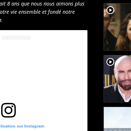
fait 8 ans que nous nous aimons plus
player2
otre vie ensemble et fondé notre
r.
player2
blication sur Instagram