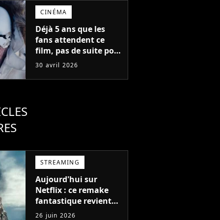
CINÉMA
Déjà 5 ans que les
fans attendent ce
film, pas de suite pour
cette saga culte avant
30 avril 2026
2029 ? "Personne ne
sait ce qui se passe"
ICLES
RES
STREAMING
Aujourd'hui sur
Netflix : ce remake
fantastique revient
avec sa suite, 2 ans
26 juin 2026