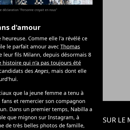
le déclaration "Personne croyait en nous"
 ans d'amour
heureuse. Comme elle l'a révélé ce
file le parfait amour avec
Thomas
e leur fils Milann, depuis désormais 8
 histoire qui n'a pas toujours été
 candidats des
Anges
, mais dont elle
urd'hui.
ociaux que la jeune femme a tenu à
s fans et remercier son compagnon
n. Dans un premier temps, Nabilla a
ple que mignon sur Instagram, à
SUR LE
ne de très belles photos de famille,