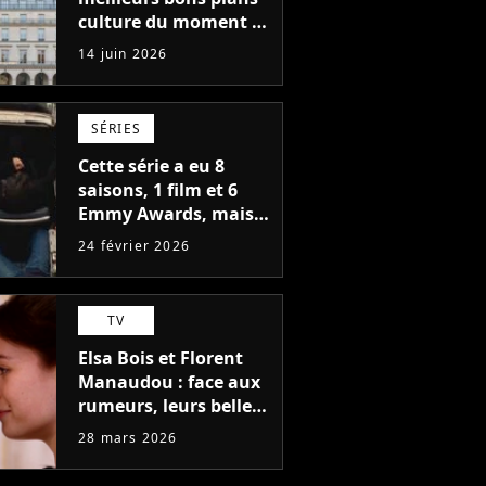
culture du moment :
la Fondation Cartier
14 juin 2026
offre un an d'accès
gratuit et illimité aux
moins de 30 ans
SÉRIES
Cette série a eu 8
saisons, 1 film et 6
Emmy Awards, mais
son créateur ne
24 février 2026
croyait pas en elle au
début
TV
Elsa Bois et Florent
Manaudou : face aux
rumeurs, leurs belles
déclarations sur TF1,
28 mars 2026
"Ca s'est fait
naturellement"