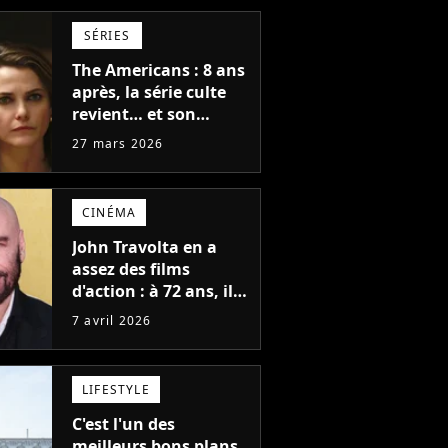
SÉRIES
The Americans : 8 ans
après, la série culte
revient… et son
nouveau décor
27 mars 2026
change tout
CINÉMA
John Travolta en a
assez des films
d'action : à 72 ans, il
signe son premier
7 avril 2026
film avec une histoire
écrite il y a 30 ans
LIFESTYLE
C'est l'un des
meilleurs bons plans