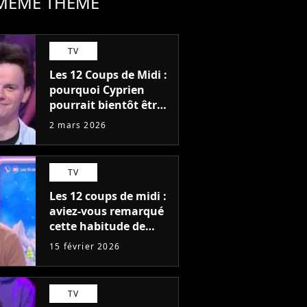
 MÊME THÈME
TV
Les 12 Coups de Midi :
pourquoi Cyprien
pourrait bientôt être
éliminé
2 mars 2026
TV
Les 12 coups de midi :
aviez-vous remarqué
cette habitude de
Cyprien pendant le
15 février 2026
Coup Fatal ?
TV