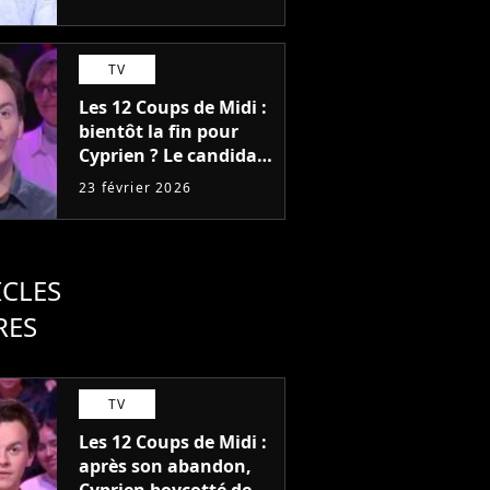
TV
Les 12 Coups de Midi :
bientôt la fin pour
Cyprien ? Le candidat
ne devrait pas battre
23 février 2026
Emilien
ICLES
RES
TV
Les 12 Coups de Midi :
après son abandon,
Cyprien boycotté des