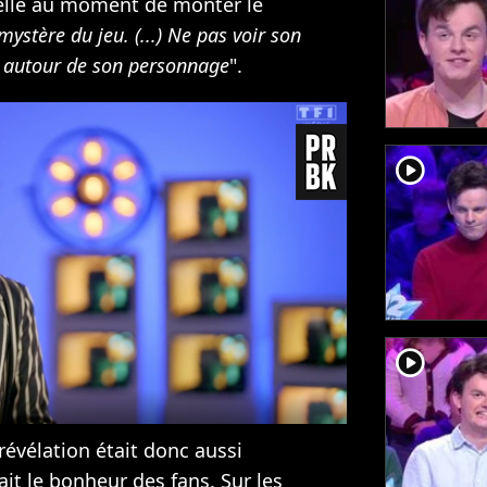
t elle au moment de monter le
mystère du jeu. (...) Ne pas voir son
re autour de son personnage
".
player2
player2
 révélation était donc aussi
ait le bonheur des fans. Sur les