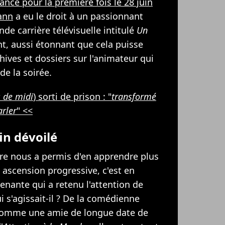
ancé pour la première fois le 28 juin
ann
a eu le droit à un passionnant
de carrière télévisuelle intitulé
Un
nt, aussi étonnant que cela puisse
chives et dossiers sur l'animateur qui
 de la soirée.
 de midi
) sorti de prison : "
transformé
arler
" <<
in dévoilé
ire nous a permis d'en apprendre plus
ascension progressive, c'est en
venante qui a retenu l'attention de
i s'agissait-il ? De la comédienne
comme une amie de longue date de