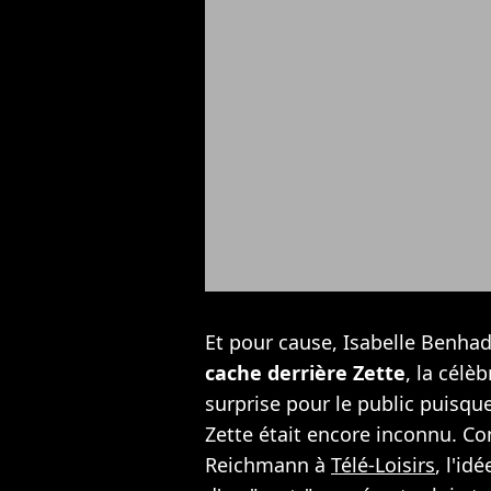
Et pour cause, Isabelle Benhadj
cache derrière Zette
, la célè
surprise pour le public puisque
Zette était encore inconnu. C
Reichmann à
Télé-Loisirs
, l'id