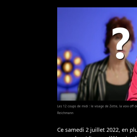
Les 12 coups de midi : le visage de Zette, la voix off
Reichmann
Ce samedi 2 juillet 2022, en p