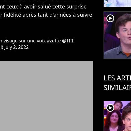
t ceux à avoir salué cette surprise
 fidélité après tant d'années à suivre
player2
 visage sur une voix
#zette
@TF1
i)
July 2, 2022
LES ART
SIMILAI
player2