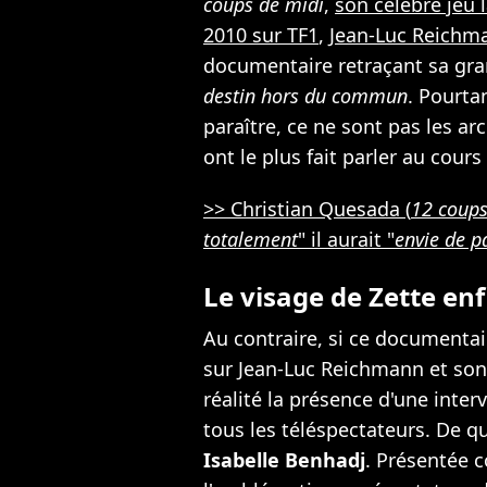
coups de midi
,
son célèbre jeu l
2010 sur TF1
,
Jean-Luc Reichm
documentaire retraçant sa gran
destin hors du commun
. Pourta
paraître, ce ne sont pas les ar
ont le plus fait parler au cours
>> Christian Quesada (
12 coups
totalement
" il aurait "
envie de p
Le visage de Zette enf
Au contraire, si ce documenta
sur Jean-Luc Reichmann et son 
réalité la présence d'une inter
tous les téléspectateurs. De qu
Isabelle Benhadj
. Présentée 