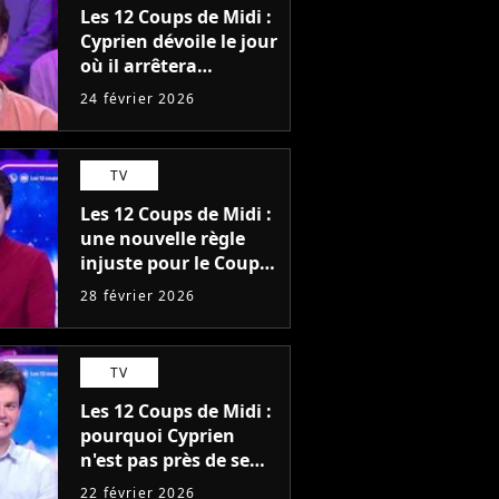
Les 12 Coups de Midi :
Cyprien dévoile le jour
où il arrêtera
l'émission
24 février 2026
TV
Les 12 Coups de Midi :
une nouvelle règle
injuste pour le Coup
de maître ? Cyprien
28 février 2026
est déçu, "C'est très
bas"
TV
Les 12 Coups de Midi :
pourquoi Cyprien
n'est pas près de se
faire éliminer sur TF1
22 février 2026