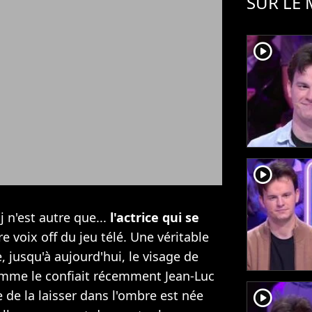
SUR LE
player2
player2
 n'est autre que...
l'actrice qui se
bre voix off du jeu télé. Une véritable
, jusqu'à aujourd'hui, le visage de
omme le confiait récemment Jean-Luc
player2
ée de la laisser dans l'ombre est née