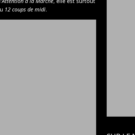
'
Attention à la Marche
, elle est surtout
au
12 coups de midi
.