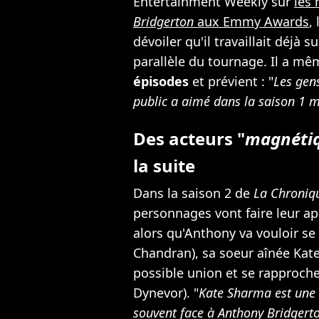
Entertainment Weekly sur
les
Bridgerton
aux Emmy Awards
,
dévoiler qu'il travaillait déjà
parallèle du tournage. Il a mê
épisodes
et prévient : "
Les gens
public a aimé dans la saison 1 m
Des acteurs "
magnéti
la suite
Dans la saison 2 de
La Chroniq
personnages vont faire leur ap
alors qu'Anthony va vouloir se
Chandran), sa soeur aînée Kate
possible union et se rapproch
Dynevor). "
Kate Sharma est une v
souvent face à Anthony Bridgert