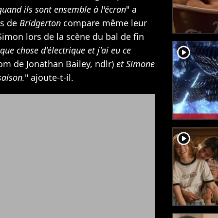
quand ils sont ensemble à l'écran
" a
ss de
Bridgerton
compare même leur
Simon lors de la scène du bal de fin
player2
lque chose d'électrique et j'ai eu ce
m de Jonathan Bailey, ndlr)
et Simone
saison.
" ajoute-t-il.
player2