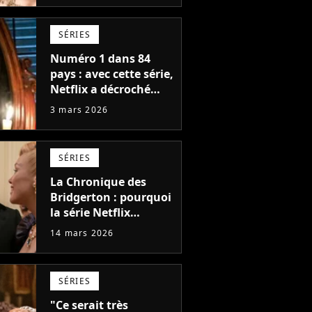
Phoebe Dynevor et
Regé-Jean Page dans
SÉRIES
la saison 5 ?
Numéro 1 dans 84
pays : avec cette série,
Netflix a décroché
l'un des plus grands
3 mars 2026
succès de tous les
temps
SÉRIES
La Chronique des
Bridgerton : pourquoi
la série Netflix
pourrait durer
14 mars 2026
jusqu’en 2030
SÉRIES
"Ce serait très