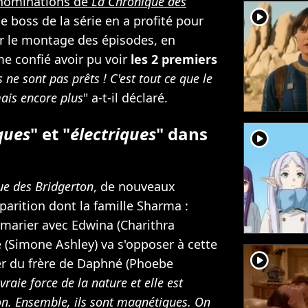
 nominations de
La Chronique des
player2
 le boss de la série en a profité pour
 sur le montage des épisodes, en
me confié avoir pu voir
les 2 premiers
 ne sont pas prêts ! C'est tout ce que le
ais encore plus
" a-t-il déclaré.
ques
" et "
électriques
" dans
player2
ue des Bridgerton
, de nouveaux
parition dont la famille Sharma :
 marier avec Edwina (Charithra
 (Simone Ashley) va s'opposer à cette
player2
er du frère de Daphné (Phoebe
raie force de la nature et elle est
on. Ensemble, ils sont magnétiques. On