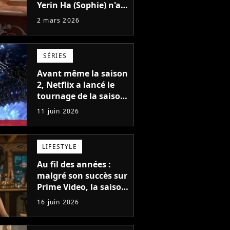
Yerin Ha (Sophie) n'a
pas aimé tourner la
2 mars 2026
scène du bain avec
Luke Thompson
(Benedict) et on
SÉRIES
comprend pourquoi
Avant même la saison
2, Netflix a lancé le
tournage de la saison
3 de sa saga de
11 juin 2026
science-fiction des
créateurs de Game of
Thrones
LIFESTYLE
Au fil des années :
malgré son succès sur
Prime Video, la saison
2 n'est pas garantie,
16 juin 2026
mais son créateur est
optimiste : "Je vois