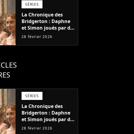
cinq saisons"
SÉRIES
La Chronique des
Bridgerton : Daphne
et Simon joués par de
nouveaux acteurs
28 février 2026
pour remplacer
Phoebe Dynevor et
Regé-Jean Page dans
la saison 5 ?
ICLES
RES
SÉRIES
La Chronique des
Bridgerton : Daphne
et Simon joués par de
nouveaux acteurs
28 février 2026
pour remplacer