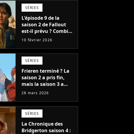
SÉRIES
L'épisode 9 de la
saison 2 de Fallout
est-il prévu ? Combien
de temps faudra-t-il
10 février 2026
attendre avant le
prochain épisode ?
SÉRIES
Frieren terminé ? La
saison 2 a pris fin,
mais la saison 3 a
déjà une date de
28 mars 2026
sortie pour 2027
SÉRIES
La Chronique des
Bridgerton saison 4 :