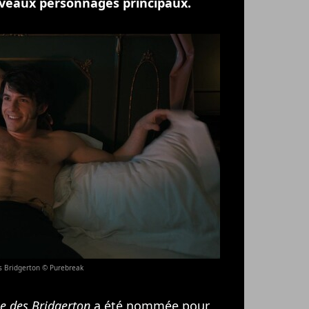
uveaux personnages principaux.
es Bridgerton © Purebreak
e des Bridgerton
a été nommée pour