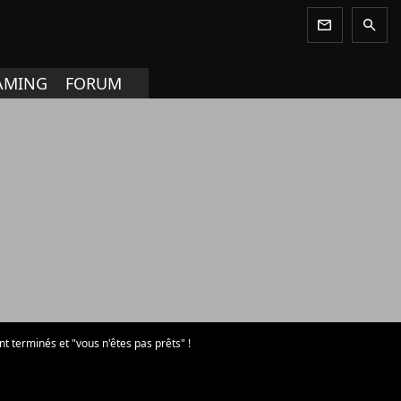
newsletter
search
AMING
FORUM
t terminés et "vous n'êtes pas prêts" !