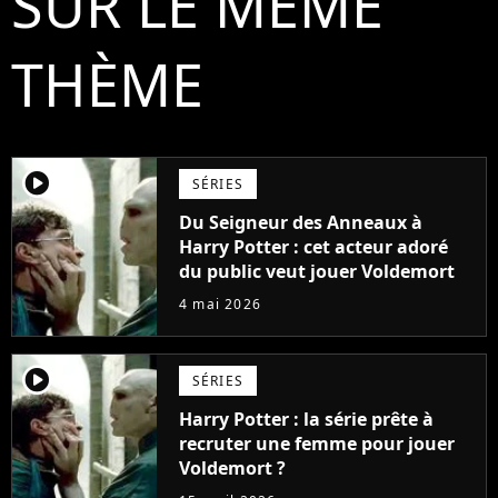
SUR LE MÊME
THÈME
player2
SÉRIES
Du Seigneur des Anneaux à
Harry Potter : cet acteur adoré
du public veut jouer Voldemort
4 mai 2026
player2
SÉRIES
Harry Potter : la série prête à
recruter une femme pour jouer
Voldemort ?