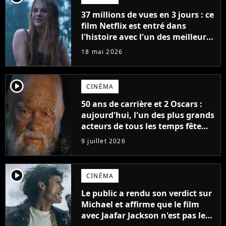
37 millions de vues en 3 jours : ce
film Netflix est entré dans
l'histoire avec l'un des meilleurs
lancements de tous les temps
18 mai 2026
player2
CINÉMA
50 ans de carrière et 2 Oscars :
aujourd'hui, l'un des plus grands
acteurs de tous les temps fête
ses 70 ans
9 juillet 2026
player2
CINÉMA
Le public a rendu son verdict sur
Michael et affirme que le film
avec Jaafar Jackson n'est pas le