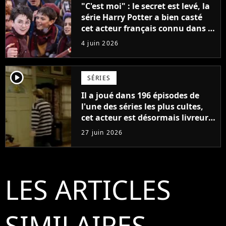
"C'est moi" : le secret est levé, la
série Harry Potter a bien casté
cet acteur français connu dans le
monde entier
4 juin 2026
player2
SÉRIES
Il a joué dans 196 épisodes de
l'une des séries les plus cultes,
cet acteur est désormais livreur
chez Amazon : "Il faut faire ce
27 juin 2026
qu’il faut pour survivre"
LES ARTICLES
SIMILAIRES