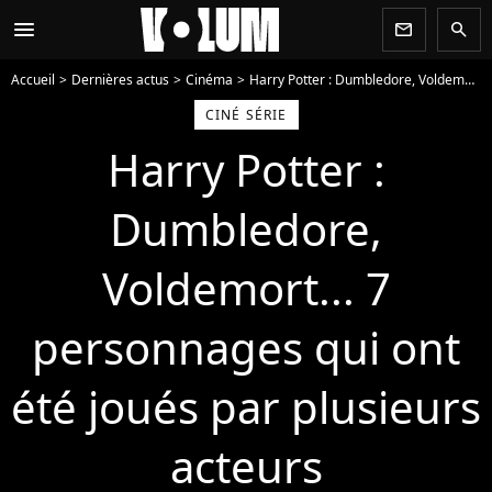
menu
newsletter
search
Accueil
Dernières actus
Cinéma
Harry Potter : Dumbledore, Voldemort... 7 personnages qui ont été joués par plusieurs acteurs
CINÉ SÉRIE
Harry Potter :
Dumbledore,
Voldemort... 7
personnages qui ont
été joués par plusieurs
acteurs