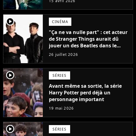
15 avril 2026
player2
CINÉMA
"Ça ne va nulle part" : cet acteur
de Stranger Things aurait dû
jouer un des Beatles dans le
biopic, mais il a été recalé
26 juillet 2026
player2
SÉRIES
Avant même sa sortie, la série
Harry Potter perd déjà un
personnage important
19 mai 2026
player2
SÉRIES