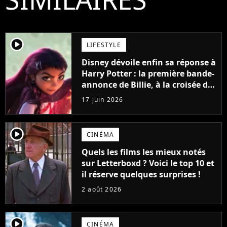
player2
LIFESTYLE
Disney dévoile enfin sa réponse à
Harry Potter : la première bande-
annonce de Billie, à la croisée des
mondes est magique
17 juin 2026
player2
CINÉMA
Quels les films les mieux notés
sur Letterboxd ? Voici le top 10 et
il réserve quelques surprises !
2 août 2026
player2
CINÉMA