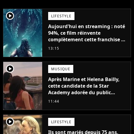
player2
LIFESTYLE
Aujourd'hui en streaming : noté
94%, ce film réinvente
complètement cette franchise de
science-fiction vieille de 40 ans
13:15
player2
MUSIQUE
Après Marine et Helena Bailly,
cette candidate de la Star
Academy adorée du public
annonce son premier album,
11:44
"C'est tellement puissant"
player2
LIFESTYLE
Ils sont mariés depuis 75 ans,