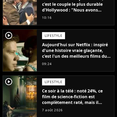
c'est le couple le plus durable
d'Hollywood : "Nous avons
avancé jour après jour, et les
10:16
jours se sont transformés en
décennies"
player2
LIFESTYLE
Aujourd'hui sur Netflix : inspiré
d'une histoire vraie glaçante,
c'est l'un des meilleurs films du
21ème siècle
09:24
player2
LIFESTYLE
Ce soir à la télé : noté 24%, ce
film de science-fiction est
complètement raté, mais il
aurait pu être encore pire à
7 août 2026
cause de son acteur