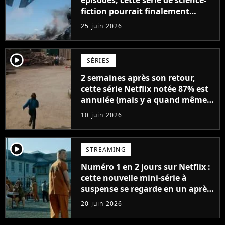
fiction pourrait finalement
revenir
25 juin 2026
player2
SÉRIES
2 semaines après son retour,
cette série Netflix notée 87% est
annulée (mais y a quand même
une bonne nouvelle)
10 juin 2026
player2
STREAMING
Numéro 1 en 2 jours sur Netflix :
cette nouvelle mini-série à
suspense se regarde en un après-
midi
20 juin 2026