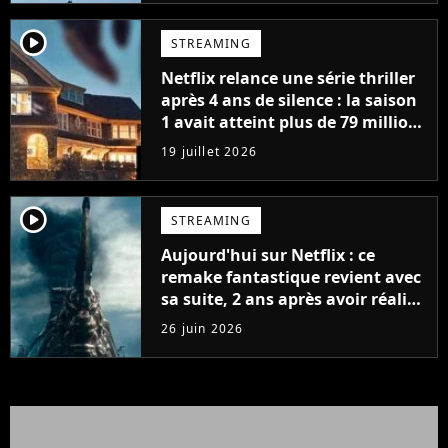
player2
STREAMING
Netflix relance une série thriller
après 4 ans de silence : la saison
1 avait atteint plus de 79 millions
de vues
19 juillet 2026
player2
STREAMING
Aujourd'hui sur Netflix : ce
remake fantastique revient avec
sa suite, 2 ans après avoir réalisé
60 millions de vues et régné 6
26 juin 2026
semaines dans le Top 10