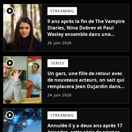
player2
STREAMING
9 ans après la fin de The Vampire
Diaries, Nina Dobrev et Paul
Wesley ensemble dans une
nouvelle série
26 juin 2026
player2
SÉRIES
Un gars, une fille de retour avec
de nouveaux acteurs, on sait qui
remplacera Jean Dujardin dans
la nouvelle série
24 juin 2026
player2
STREAMING
Annulée il y a deux ans après 17
épisodes, cette série de science-