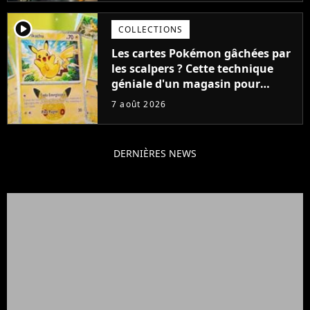
player2
COLLECTIONS
Les cartes Pokémon gâchées par
les scalpers ? Cette technique
géniale d'un magasin pour
ruiner les revendeurs
7 août 2026
DERNIÈRES NEWS