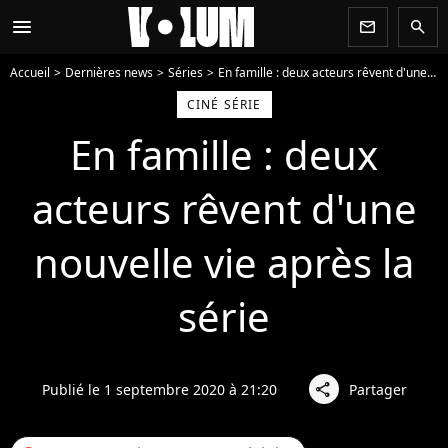
menu
newsletter
search
Accueil
Dernières news
Séries
En famille : deux acteurs rêvent d'une nouvelle vie après la série
CINÉ SÉRIE
En famille : deux
acteurs rêvent d'une
nouvelle vie après la
série
Publié le 1 septembre 2020 à 21:20
Partager
share