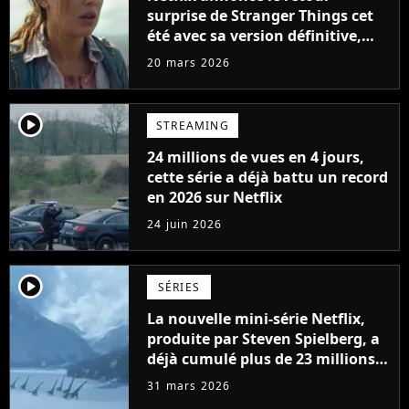
surprise de Stranger Things cet
été avec sa version définitive,
une décision historique
20 mars 2026
player2
STREAMING
24 millions de vues en 4 jours,
cette série a déjà battu un record
en 2026 sur Netflix
24 juin 2026
player2
SÉRIES
La nouvelle mini-série Netflix,
produite par Steven Spielberg, a
déjà cumulé plus de 23 millions
de vues
31 mars 2026