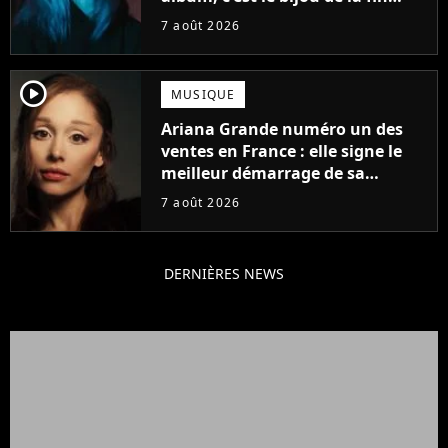
d'été
7 août 2026
player2
MUSIQUE
Ariana Grande numéro un des
ventes en France : elle signe le
meilleur démarrage de sa
carrière avec son album Petal
7 août 2026
DERNIÈRES NEWS