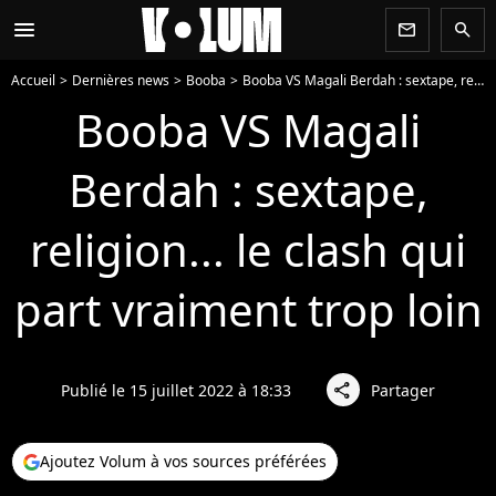
menu
newsletter
search
Accueil
Dernières news
Booba
Booba VS Magali Berdah : sextape, religion... le clash qui part vraiment trop loin
Booba VS Magali
Berdah : sextape,
religion... le clash qui
part vraiment trop loin
Publié le 15 juillet 2022 à 18:33
Partager
share
Ajoutez Volum à vos sources préférées