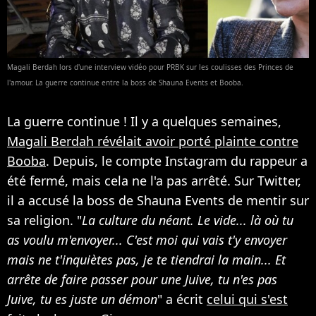
Magali Berdah lors d'une interview vidéo pour PRBK sur les coulisses des Princes de
l'amour. La guerre continue entre la boss de Shauna Events et Booba.
La guerre continue ! Il y a quelques semaines,
Magali Berdah révélait avoir porté plainte contre
Booba
. Depuis, le compte Instagram du rappeur a
été fermé, mais cela ne l'a pas arrêté. Sur Twitter,
il a accusé la boss de Shauna Events de mentir sur
sa religion. "
La culture du néant. Le vide... là où tu
as voulu m'envoyer... C'est moi qui vais t'y envoyer
mais ne t'inquiètes pas, je te tiendrai la main... Et
arrête de faire passer pour une Juive, tu n'es pas
Juive, tu es juste un démon
" a écrit
celui qui s'est