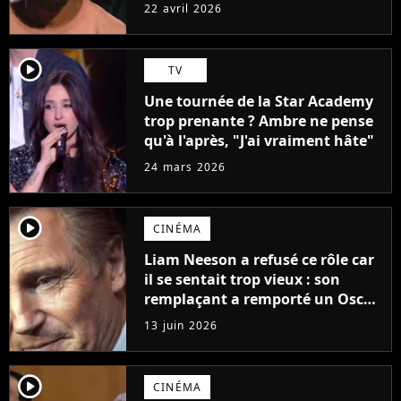
grande fierté"
22 avril 2026
player2
TV
Une tournée de la Star Academy
trop prenante ? Ambre ne pense
qu'à l'après, "J'ai vraiment hâte"
24 mars 2026
player2
CINÉMA
Liam Neeson a refusé ce rôle car
il se sentait trop vieux : son
remplaçant a remporté un Oscar
et est considéré comme le plus
13 juin 2026
grand acteur de tous les temps
player2
CINÉMA