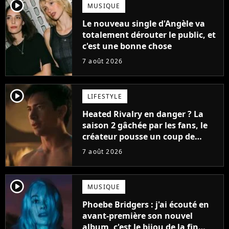
player2
MUSIQUE
Le nouveau single d'Angèle va
totalement dérouter le public, et
c'est une bonne chose
7 août 2026
player2
LIFESTYLE
Heated Rivalry en danger ? La
saison 2 gâchée par les fans, le
créateur pousse un coup de
gueule
7 août 2026
player2
MUSIQUE
Phoebe Bridgers : j'ai écouté en
avant-première son nouvel
album, c'est le bijou de la fin