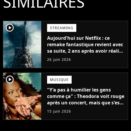
SIMILAIRES
player2
STREAMING
Aujourd'hui sur Netflix : ce
remake fantastique revient avec
sa suite, 2 ans après avoir réalisé
60 millions de vues et régné 6
26 juin 2026
semaines dans le Top 10
player2
MUSIQUE
"Y'a pas à humilier les gens
comme ça" : Theodora voit rouge
après un concert, mais que s'est-
il passé ?
15 juin 2026