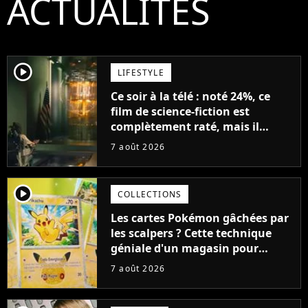
ACTUALITÉS
player2
LIFESTYLE
Ce soir à la télé : noté 24%, ce
film de science-fiction est
complètement raté, mais il
aurait pu être encore pire à
7 août 2026
cause de son acteur
player2
COLLECTIONS
Les cartes Pokémon gâchées par
les scalpers ? Cette technique
géniale d'un magasin pour
ruiner les revendeurs
7 août 2026