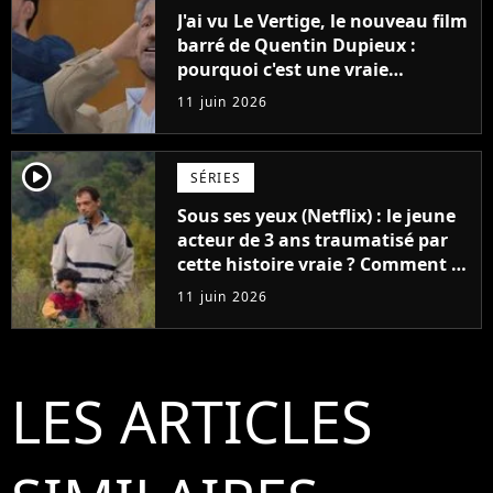
J'ai vu Le Vertige, le nouveau film
barré de Quentin Dupieux :
pourquoi c'est une vraie
déception ?
11 juin 2026
player2
SÉRIES
Sous ses yeux (Netflix) : le jeune
acteur de 3 ans traumatisé par
cette histoire vraie ? Comment le
créateur l'a protégé
11 juin 2026
LES ARTICLES