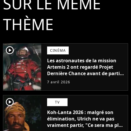
SUR LE MÊME
THÈME
player2
CINÉMA
Les astronautes de la mission
Artemis 2 ont regardé Projet
Dernière Chance avant de partir
pour la Lune : "C'est vraiment
7 avril 2026
inspirant"
player2
TV
Koh-Lanta 2026 : malgré son
élimination, Ulrich ne va pas
vraiment partir, "Ce sera ma plus