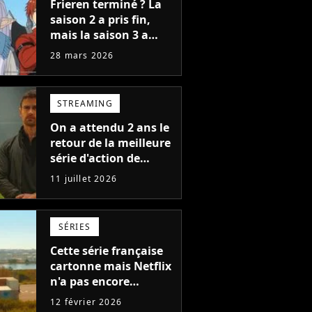
Frieren terminé ? La
saison 2 a pris fin,
mais la saison 3 a
déjà une date de
28 mars 2026
sortie pour 2027
STREAMING
On a attendu 2 ans le
retour de la meilleure
série d'action de
Netflix : la saison 2
11 juillet 2026
dévoile enfin sa date
de sortie
SÉRIES
Cette série française
cartonne mais Netflix
n'a pas encore
commandé de saison
12 février 2026