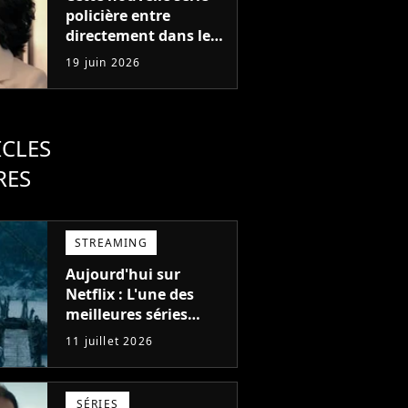
policière entre
directement dans le
top 5 sur Netflix : la
19 juin 2026
saison 2 est confirmée
avant même son
arrivée chez nous
ICLES
RES
STREAMING
Aujourd'hui sur
Netflix : L'une des
meilleures séries
d'action de tous les
11 juillet 2026
temps, avec 6 saisons
parfaites
SÉRIES