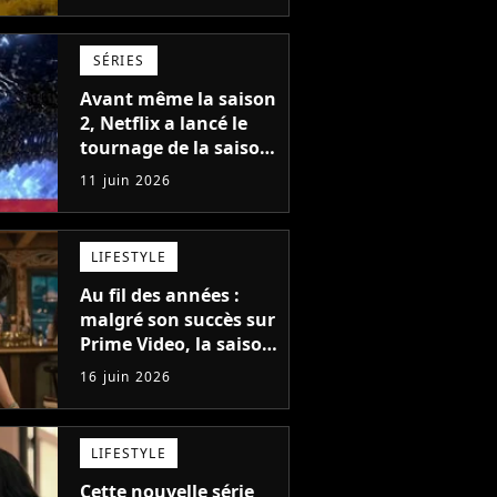
2, pourtant les
créateurs travaillent
déjà sur la suite
SÉRIES
Avant même la saison
2, Netflix a lancé le
tournage de la saison
3 de sa saga de
11 juin 2026
science-fiction des
créateurs de Game of
Thrones
LIFESTYLE
Au fil des années :
malgré son succès sur
Prime Video, la saison
2 n'est pas garantie,
16 juin 2026
mais son créateur est
optimiste : "Je vois
cinq saisons"
LIFESTYLE
Cette nouvelle série