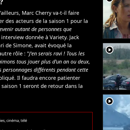
?
illeurs, Marc Cherry va-t-il faire
 des acteurs de la saison 1 pour la
 revenir autant de personnes que
e interview donnée à Variety. Jack
ari de Simone, avait évoqué la
player2
utre rôle : "
J'en serais ravi ! Tous les
aimons tous jouer plus d'un an ou deux,
s personnages différents pendant cette
xpliqué. Il faudra encore patienter
 saison 1 seront de retour dans la
player2
ies, cinéma, télé