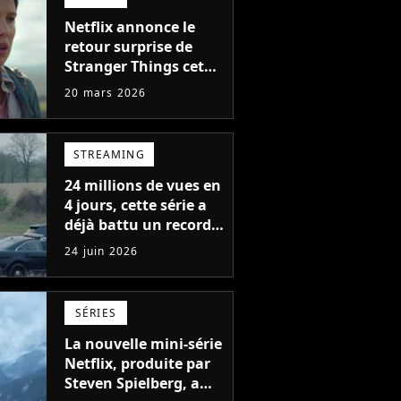
Netflix annonce le
retour surprise de
Stranger Things cet
été avec sa version
20 mars 2026
définitive, une
décision historique
STREAMING
24 millions de vues en
4 jours, cette série a
déjà battu un record
en 2026 sur Netflix
24 juin 2026
SÉRIES
La nouvelle mini-série
Netflix, produite par
Steven Spielberg, a