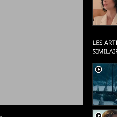
LES ART
SIMILAI
player2
player2