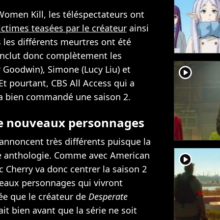
Women Kill, les téléspectateurs ont
victimes teasées par le créateur
ainsi
 les différents meurtres ont été
onclut donc complètement les
r Goodwin), Simone (Lucy Liu) et
player2
 Et pourtant, CBS All Access qui a
s a bien commandé une saison 2.
 de nouveaux personnages
annoncent très différents puisque la
ne anthologie. Comme avec American
player2
 Cherry va donc centrer la saison 2
eaux personnages qui vivront
ée que le créateur de
Desperate
it bien avant que la série ne soit