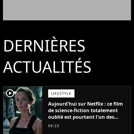
DERNIÈRES
ACTUALITÉS
player2
LIFESTYLE
Aujourd'hui sur Netflix : ce film
de science-fiction totalement
oublié est pourtant l'un des
meilleurs des années 2010
09:23