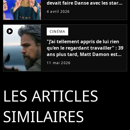
devait faire Danse avec les stars
2026
4 avril 2026
player2
CINÉMA
"J’ai tellement appris de lui rien
qu’en le regardant travailler" : 39
ans plus tard, Matt Damon est
devenu une source d’inspiration
11 mai 2026
pour les stars de demain
LES ARTICLES
SIMILAIRES