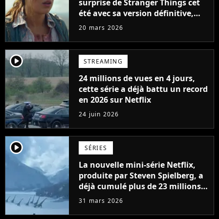
surprise de Stranger Things cet
été avec sa version définitive,
une décision historique
20 mars 2026
player2
STREAMING
24 millions de vues en 4 jours,
cette série a déjà battu un record
en 2026 sur Netflix
24 juin 2026
player2
SÉRIES
La nouvelle mini-série Netflix,
produite par Steven Spielberg, a
déjà cumulé plus de 23 millions
de vues
31 mars 2026