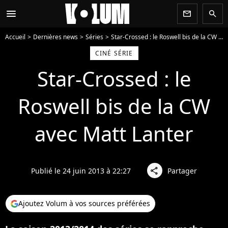
menu
newsletter
search
Accueil
Dernières news
Séries
Star-Crossed : le Roswell bis de la CW avec Matt Lanter
CINÉ SÉRIE
Star-Crossed : le
Roswell bis de la CW
avec Matt Lanter
Publié le 24 juin 2013 à 22:27
Partager
share
Ajoutez Volum à vos sources préférées