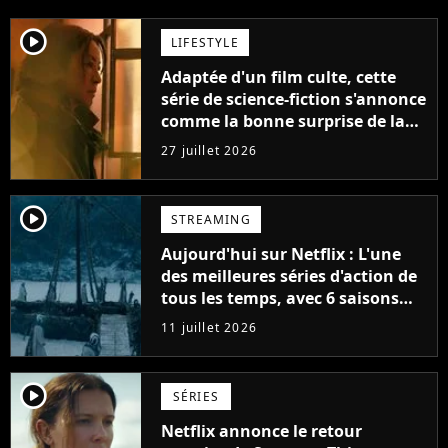
player2
LIFESTYLE
Adaptée d'un film culte, cette
série de science-fiction s'annonce
comme la bonne surprise de la
fin d'année
27 juillet 2026
player2
STREAMING
Aujourd'hui sur Netflix : L'une
des meilleures séries d'action de
tous les temps, avec 6 saisons
parfaites
11 juillet 2026
player2
SÉRIES
Netflix annonce le retour