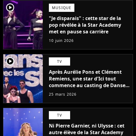
player2
MUSIQUE
"Je disparais" : cette star de la
pop révélée à la Star Academy
met en pause sa carrière
10 juin 2026
player2
TV
Après Aurélie Pons et Clément
Remiens, une star d'Ici tout
commence au casting de Danse
avec les stars 2027 ?
25 mars 2026
TV
Ni Pierre Garnier, ni Ulysse : cet
autre élève de la Star Academy