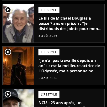
player2
LIFESTYLE
Le fils de Michael Douglas a
passé 7 ans en prison : "Je
distribuais des joints pour mon
père"
5 août 2026
player2
LIFESTYLE
"Je n'ai pas travaillé depuis un
an" : c'est la meilleure actrice de
L'Odyssée, mais personne ne
veut lui donner de rôle au
5 août 2026
cinéma
player2
LIFESTYLE
NCIS : 23 ans après, un