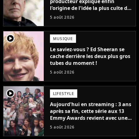
producteur explique enfin
l'origine de l'idée la plus culte de
la série (et on ne parle pas du
5 août 2026
bateau)
player2
MUSIQUE
Le saviez-vous ? Ed Sheeran se
cache derrière les deux plus gros
tubes du moment !
5 août 2026
player2
LIFESTYLE
Aujourd'hui en streaming : 3 ans
après sa fin, cette série aux 13
Emmy Awards revient avec une
suite... totalement différente
5 août 2026