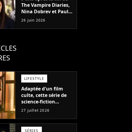
The Vampire Diaries,
Nina Dobrev et Paul
Wesley ensemble
26 juin 2026
dans une nouvelle
série
ICLES
RES
LIFESTYLE
Adaptée d'un film
culte, cette série de
science-fiction
s'annonce comme la
27 juillet 2026
bonne surprise de la
fin d'année
SÉRIES