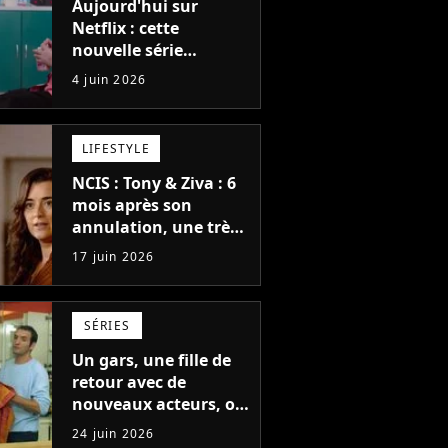
Aujourd'hui sur
Netflix : cette
nouvelle série
pourrait devenir la
4 juin 2026
nouvelle obsession
des fans de BTS,
Blackpink et Stray
LIFESTYLE
Kids
NCIS : Tony & Ziva : 6
mois après son
annulation, une très
bonne nouvelle pour
17 juin 2026
la série qui intrigue
pour la suite
SÉRIES
Un gars, une fille de
retour avec de
nouveaux acteurs, on
sait qui remplacera
24 juin 2026