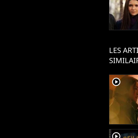
LES ART
SIMILAI
player2
player2