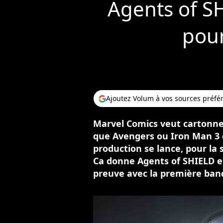
Agents of SH
pour
Ajoutez Volum à vos sources préfé
Marvel Comics veut cartonner
que Avengers ou Iron Man 3 c
production se lance, pour la s
Ca donne Agents of SHIELD et
preuve avec la première ba