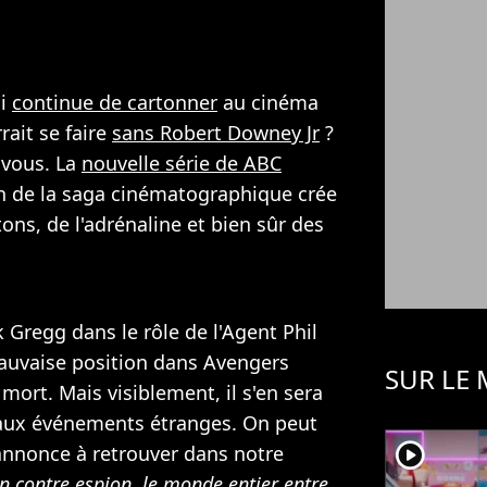
ui
continue de cartonner
au cinéma
rait se faire
sans Robert Downey Jr
?
 vous. La
nouvelle série de ABC
n de la saga cinématographique crée
ns, de l'adrénaline et bien sûr des
k Gregg dans le rôle de l'Agent Phil
mauvaise position dans Avengers
SUR LE
 mort. Mais visiblement, il s'en sera
veaux événements étranges. On peut
player2
annonce à retrouver dans notre
on contre espion, le monde entier entre