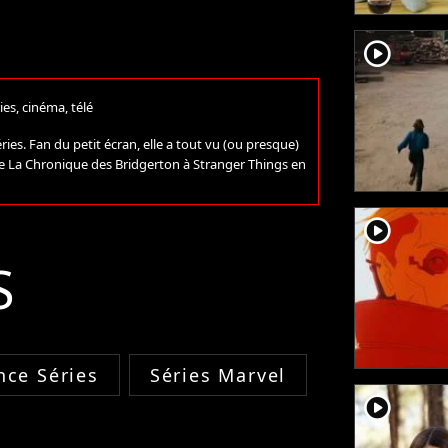
player2
ies, cinéma, télé
ries. Fan du petit écran, elle a tout vu (ou presque)
 de La Chronique des Bridgerton à Stranger Things en
player2
S
ce Séries
Séries Marvel
player2