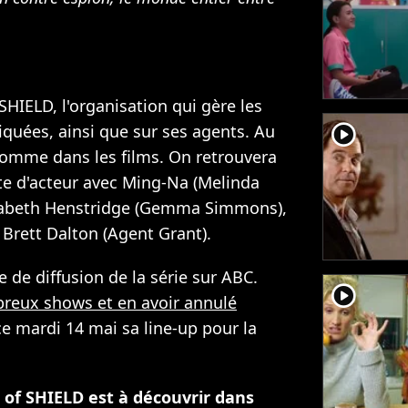
SHIELD, l'organisation qui gère les
player2
iquées, ainsi que sur ses agents. Au
omme dans les films. On retrouvera
e d'acteur avec Ming-Na (Melinda
izabeth Henstridge (Gemma Simmons),
t Brett Dalton (Agent Grant).
e de diffusion de la série sur ABC.
player2
reux shows et en avoir annulé
ce mardi 14 mai sa line-up pour la
of SHIELD est à découvrir dans