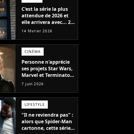
C'est la série la plus
attendue de 2026 et
elle arrivera avec... 2
versions différentes
14 février 2026
CINÉMA
Personne n'apprécie
ses projets Star Wars,
Marvel et Terminator
mais Emilia Clarke
7 juin 2026
s'en moque
LIFESTYLE
"Il ne reviendra pas" :
alors que Spider-Man
cartonne, cette série