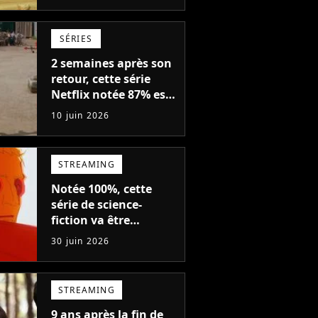
Jean Dujardin dans la
nouvelle série
SÉRIES
2 semaines après son
retour, cette série
Netflix notée 87% est
annulée (mais y a
10 juin 2026
quand même une
bonne nouvelle)
STREAMING
Notée 100%, cette
série de science-
fiction va être
totalement
30 juin 2026
dynamitée par Netflix
: dites adieu à ces
personnages
STREAMING
9 ans après la fin de