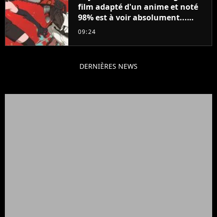
film adapté d'un anime et noté
98% est à voir absolument...
sinon vous ne comprendrez plus
09:24
la série
DERNIÈRES NEWS