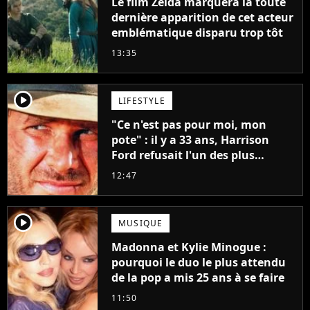
Le film Zelda marquera la toute
dernière apparition de cet acteur
emblématique disparu trop tôt
13:35
player2
LIFESTYLE
"Ce n'est pas pour moi, mon
pote" : il y a 33 ans, Harrison
Ford refusait l'un des plus
grands succès de tous les temps
12:47
player2
MUSIQUE
Madonna et Kylie Minogue :
pourquoi le duo le plus attendu
de la pop a mis 25 ans à se faire
11:50