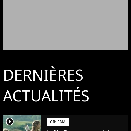
DERNIÈRES
ACTUALITÉS
player2
CINÉMA