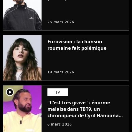
26 mars 2026
Eurovision : la chanson
roumaine fait polémique
19 mars 2026
player2
TV
"C'est très grave" : énorme
malaise dans TBT9, un
chroniqueur de Cyril Hanouna
fait polémique en direct
6 mars 2026