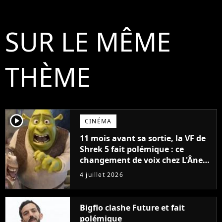
SUR LE MÊME
THÈME
player2
CINÉMA
11 mois avant sa sortie, la VF de
Shrek 5 fait polémique : ce
changement de voix chez L'Âne
ne passe pas
4 juillet 2026
Bigflo clashe Future et fait
polémique