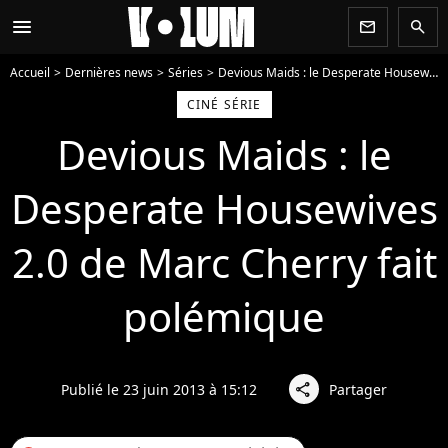
menu
newsletter
search
Accueil
Dernières news
Séries
Devious Maids : le Desperate Housewives 2.0 de Marc Cherry fait polémique
CINÉ SÉRIE
Devious Maids : le
Desperate Housewives
2.0 de Marc Cherry fait
polémique
Publié le 23 juin 2013 à 15:12
Partager
share