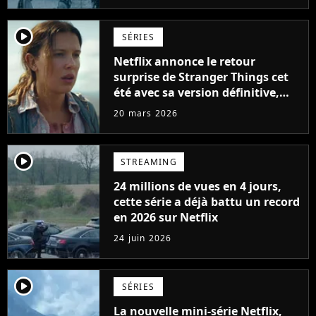
player2
SÉRIES
Netflix annonce le retour
surprise de Stranger Things cet
été avec sa version définitive,
une décision historique
20 mars 2026
player2
STREAMING
24 millions de vues en 4 jours,
cette série a déjà battu un record
en 2026 sur Netflix
24 juin 2026
player2
SÉRIES
La nouvelle mini-série Netflix,