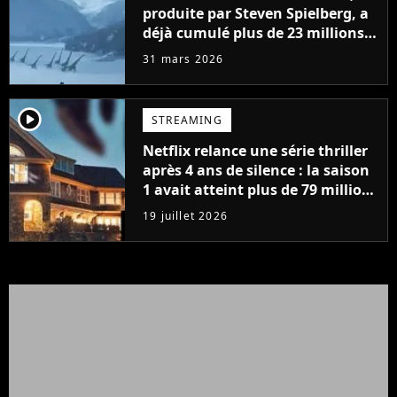
produite par Steven Spielberg, a
déjà cumulé plus de 23 millions
de vues
31 mars 2026
player2
STREAMING
Netflix relance une série thriller
après 4 ans de silence : la saison
1 avait atteint plus de 79 millions
de vues
19 juillet 2026