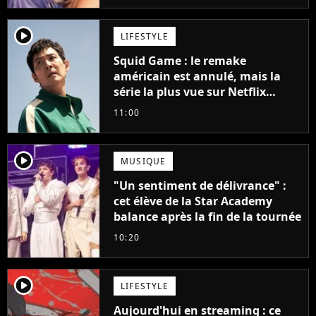
player2
LIFESTYLE
Squid Game : le remake
américain est annulé, mais la
série la plus vue sur Netflix
pourrait avoir une version
11:00
française
player2
MUSIQUE
"Un sentiment de délivrance" :
cet élève de la Star Academy
balance après la fin de la tournée
10:20
player2
LIFESTYLE
Aujourd'hui en streaming : ce