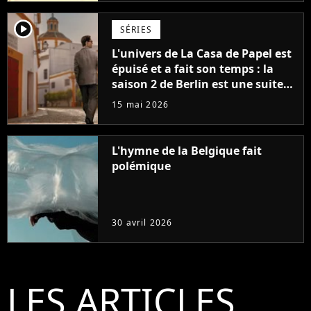
player2
SÉRIES
L'univers de La Casa de Papel est
épuisé et a fait son temps : la
saison 2 de Berlin est une suite
décevante qui ne fait pas
15 mai 2026
honneur à Pedro Alonso
L'hymne de la Belgique fait
polémique
30 avril 2026
LES ARTICLES