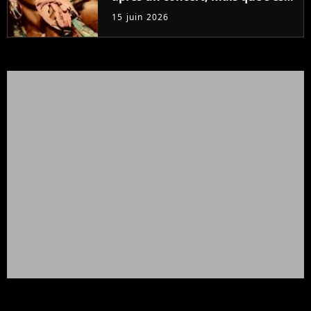
il passé ?
15 juin 2026