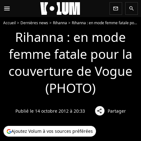
menu
newsletter
search
Accueil
Dernières news
Rihanna
Rihanna : en mode femme fatale pour la couverture de Vogue (PHOTO)
Rihanna : en mode
femme fatale pour la
couverture de Vogue
(PHOTO)
Publié le 14 octobre 2012 à 20:33
Partager
share
Ajoutez Volum à vos sources préférées