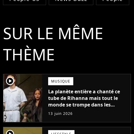
SUR LE MÊME
THÈME
player2
MUSIQUE
La planète entière a chanté ce
tube de Rihanna mais tout le
monde se trompe dans les
paroles depuis le début
13 juin 2026
player2