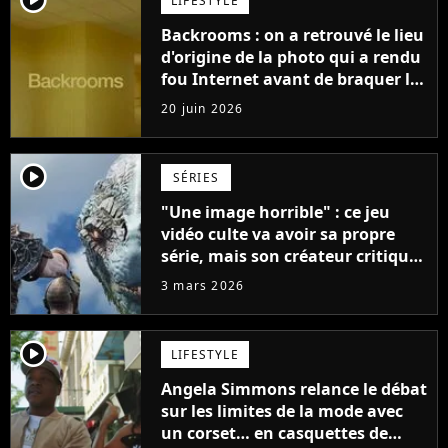
LIFESTYLE
Backrooms : on a retrouvé le lieu
d'origine de la photo qui a rendu
fou Internet avant de braquer le
cinéma
20 juin 2026
player2
SÉRIES
"Une image horrible" : ce jeu
vidéo culte va avoir sa propre
série, mais son créateur critique
déjà la première photo
3 mars 2026
player2
LIFESTYLE
Angela Simmons relance le débat
sur les limites de la mode avec
un corset… en casquettes de