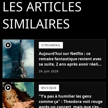
LES ARTICLES
SIMILAIRES
player2
STREAMING
Aujourd'hui sur Netflix : ce
remake fantastique revient avec
sa suite, 2 ans après avoir réalisé
60 millions de vues et régné 6
26 juin 2026
semaines dans le Top 10
player2
MUSIQUE
"Y'a pas à humilier les gens
comme ça" : Theodora voit rouge
après un concert, mais que s'est-