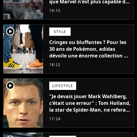
que Marvel n'est plus capable de
faire quoi que ce soit de simple
19:15
player2
STYLE
Cringes ou bluffantes ? Pour les
30 ans de Pokémon, adidas
dévoile une énorme collection de
sneakers et je ne sais pas quoi en
18:22
penser
player2
LIFESTYLE
"Je devais jouer Mark Wahlberg,
c'était une erreur" : Tom Holland,
la star de Spider-Man, ne referait
pas ce blockbuster
17:24