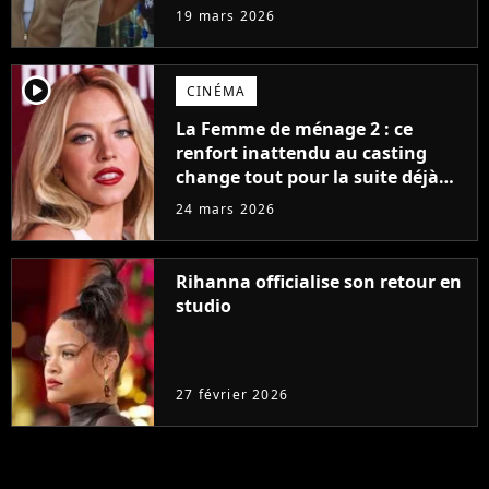
baseball
19 mars 2026
player2
CINÉMA
La Femme de ménage 2 : ce
renfort inattendu au casting
change tout pour la suite déjà
très attendue
24 mars 2026
Rihanna officialise son retour en
studio
27 février 2026