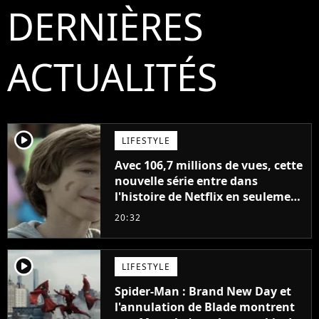
DERNIÈRES
ACTUALITÉS
player2
LIFESTYLE
Avec 106,7 millions de vues, cette
nouvelle série entre dans
l'histoire de Netflix en seulement
48 jours
20:32
player2
LIFESTYLE
Spider-Man : Brand New Day et
l'annulation de Blade montrent