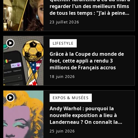
regarder l'un des meilleurs films
de tous les temps : "J'ai à peine
réussi à aller jusqu'au générique
23 juillet 2026
de fin"
player2
LIFESTYLE
Grâce à la Coupe du monde de
foot, cette appli a rendu 3
millions de Français accros
18 juin 2026
player2
EXPOS & MUSÉES
Andy Warhol : pourquoi la
nouvelle exposition a lieu à
Landerneau ? On connaît la
raison et elle est symbolique !
25 juin 2026