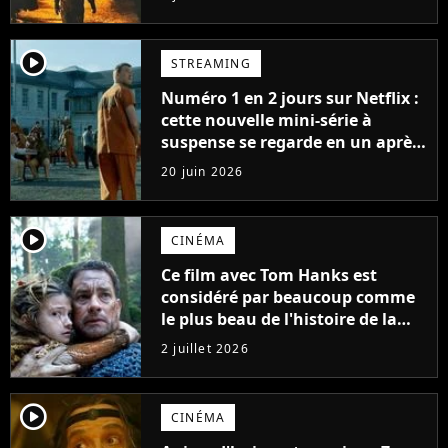
player2
STREAMING
Numéro 1 en 2 jours sur Netflix :
cette nouvelle mini-série à
suspense se regarde en un après-
midi
20 juin 2026
player2
CINÉMA
Ce film avec Tom Hanks est
considéré par beaucoup comme
le plus beau de l'histoire de la
science-fiction
2 juillet 2026
player2
CINÉMA