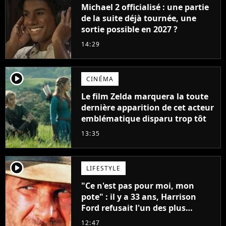
Michael 2 officialisé : une partie
de la suite déjà tournée, une
sortie possible en 2027 ?
14:29
player2
CINÉMA
Le film Zelda marquera la toute
dernière apparition de cet acteur
emblématique disparu trop tôt
13:35
player2
LIFESTYLE
"Ce n'est pas pour moi, mon
pote" : il y a 33 ans, Harrison
Ford refusait l'un des plus
grands succès de tous les temps
12:47