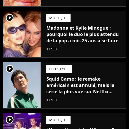
player2
MUSIQUE
Madonna et Kylie Minogue :
pourquoi le duo le plus attendu
de la pop a mis 25 ans à se faire
11:50
player2
LIFESTYLE
Squid Game : le remake
américain est annulé, mais la
série la plus vue sur Netflix
pourrait avoir une version
11:00
française
player2
MUSIQUE