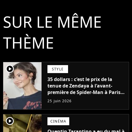
SUR LE MÊME
THÈME
player2
STYLE
35 dollars : c'est le prix de la
tenue de Zendaya à l'avant-
première de Spider-Man à Paris,
"Le style n'a pas besoin de coûter
25 juin 2026
une fortune"
player2
CINÉMA
Quentin Tarantino a eu du mal à