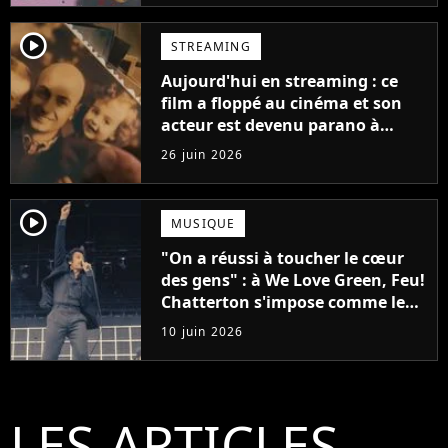
player2
STREAMING
Aujourd'hui en streaming : ce
film a floppé au cinéma et son
acteur est devenu parano à
cause de l'histoire
26 juin 2026
player2
MUSIQUE
"On a réussi à toucher le cœur
des gens" : à We Love Green, Feu!
Chatterton s'impose comme le
groupe rock français de sa
10 juin 2026
génération
LES ARTICLES