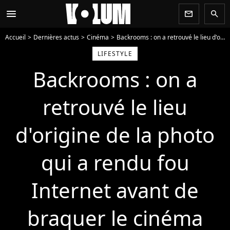
menu
newsletter
search
Accueil
Dernières actus
Cinéma
Backrooms : on a retrouvé le lieu d'origine de la photo qui a rendu fou Internet avant de braquer le cinéma
LIFESTYLE
Backrooms : on a
retrouvé le lieu
d'origine de la photo
qui a rendu fou
Internet avant de
braquer le cinéma