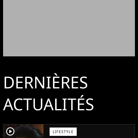
DERNIÈRES
ACTUALITÉS
player2
LIFESTYLE