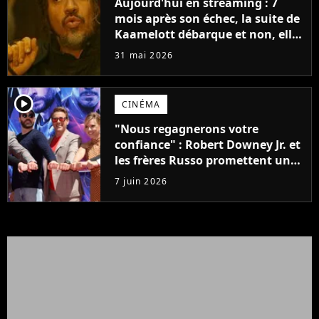
Aujourd'hui en streaming : 7
mois après son échec, la suite de
Kaamelott débarque et non, elle
n'a pas été censurée
31 mai 2026
player2
CINÉMA
"Nous regagnerons votre
confiance" : Robert Downey Jr. et
les frères Russo promettent une
révolution pour Avengers :
7 juin 2026
Doomsday