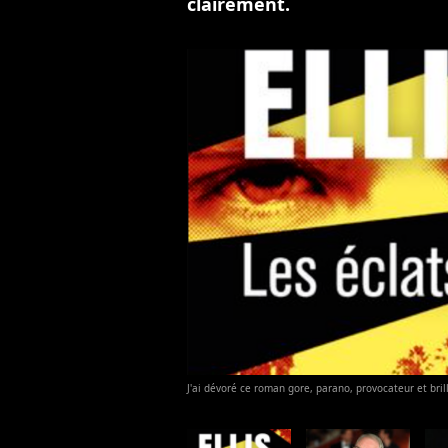
clairement.
J'ai dévoré ce roman gore, parano, provocateur et brill