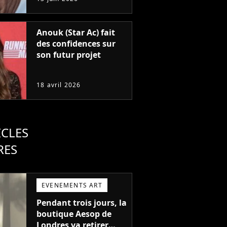
remporté un Oscar et
est considéré comme
le plus grand acteur
Anouk (Star Ac) fait
de tous les temps
des confidences sur
son futur projet
18 avril 2026
ICLES
RES
EVENEMENTS ART
Pendant trois jours, la
boutique Aesop de
Londres va retirer