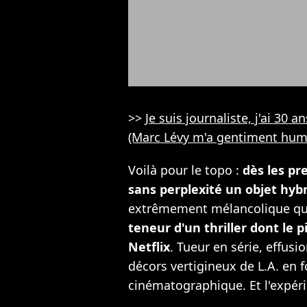
>>
Je suis journaliste, j'ai 30 a
(Marc Lévy m'a gentiment humi
Voilà pour le topo :
dès les pr
sans perplexité un objet hyb
extrêmement mélancolique qui
teneur d'un thriller dont le p
Netflix
. Tueur en série, effusi
décors vertigineux de L.A. en 
cinématographique. Et l'expérie