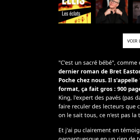
VOIR 
"C'est un sacré bébé", comme o
dernier roman de Bret Easton
Poche chez nous. Il s'appelle 
format, ça fait gros : 900 page
King, l'expert des pavés (pas d
faire reculer des lecteurs que 
on le sait tous, ce n'est pas la
Et j'ai pu clairement en témoig
gargantuesque en un rien de t