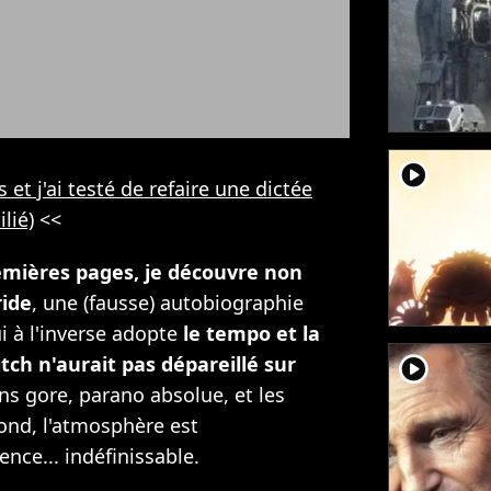
player2
ns et j'ai testé de refaire une dictée
lié)
<<
emières pages, je découvre non
ride
, une (fausse) autobiographie
 à l'inverse adopte
le tempo et la
player2
itch n'aurait pas dépareillé sur
ons gore, parano absolue, et les
fond, l'atmosphère est
nce... indéfinissable.