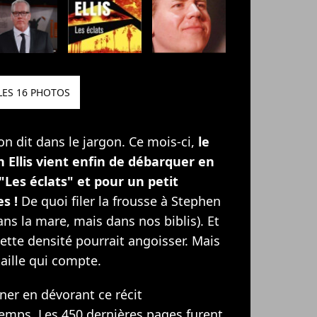
LES 16 PHOTOS
n dit dans le jargon. Ce mois-ci,
le
 Ellis vient enfin de débarquer en
"Les éclats" et pour un petit
s !
De quoi filer la frousse à Stephen
ans la mare, mais dans nos biblis). Et
cette densité pourrait angoisser. Mais
 taille qui compte.
ner en dévorant ce récit
emps. Les 450 dernières pages furent