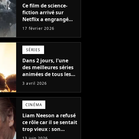
Ce film de science-
fiction arrivé sur
Netflix a engrangé
403 millions de dollars
17 février 2026
au box-office et fait
revivre l'une des
sagas les plus
SÉRIES
emblématiques de
tous les temps
Dans 2 jours, l'une
des meilleures séries
animées de tous les
temps fait son grand
3 avril 2026
retour avec un
tournant historique
CINÉMA
Liam Neeson a refusé
ce rôle car il se sentait
trop vieux : son
remplaçant a
13 juin 2026