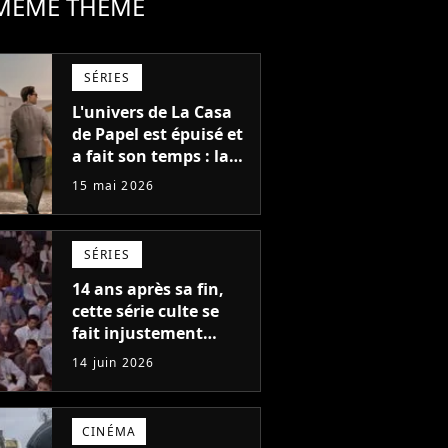
 MÊME THÈME
SÉRIES
L'univers de La Casa
de Papel est épuisé et
a fait son temps : la
saison 2 de Berlin est
15 mai 2026
une suite décevante
qui ne fait pas
honneur à Pedro
SÉRIES
Alonso
14 ans après sa fin,
cette série culte se
fait injustement
critiquer, son acteur
14 juin 2026
la défend d'une façon
brillante
CINÉMA