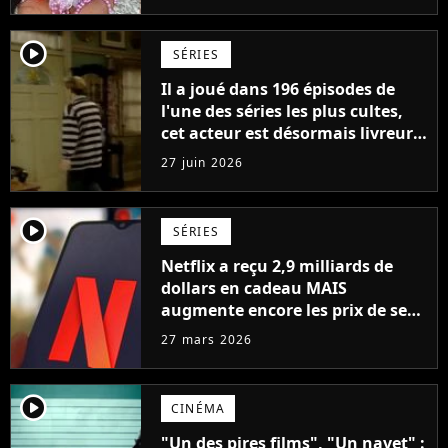
player2
SÉRIES
Il a joué dans 196 épisodes de
l'une des séries les plus cultes,
cet acteur est désormais livreur
chez Amazon : "Il faut faire ce
27 juin 2026
qu’il faut pour survivre"
player2
SÉRIES
Netflix a reçu 2,9 milliards de
dollars en cadeau MAIS
augmente encore les prix de ses
abonnements
27 mars 2026
player2
CINÉMA
"Un des pires films", "Un navet" :