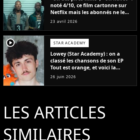
noté 4/10, ce film cartonne sur
Netflix mais les abonnés ne le
regardent même pas
23 avril 2026
entièrement
player2
STAR ACADEMY
Lowey (Star Academy) : on a
classé les chansons de son EP
Tout est orange, et voici la
meilleure !
26 juin 2026
LES ARTICLES
SIMILAIRES