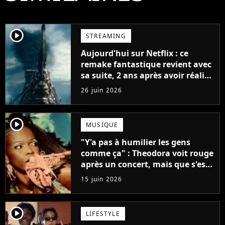
player2
STREAMING
Aujourd'hui sur Netflix : ce
remake fantastique revient avec
sa suite, 2 ans après avoir réalisé
60 millions de vues et régné 6
26 juin 2026
semaines dans le Top 10
player2
MUSIQUE
"Y'a pas à humilier les gens
comme ça" : Theodora voit rouge
après un concert, mais que s'est-
il passé ?
15 juin 2026
player2
LIFESTYLE