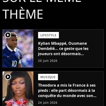
THÈME
player2
LIFESTYLE
Kylian Mbappé, Ousmane
Dembélé... ce geste que les
joueurs ont désormais
interdiction de faire à la Coupe
20 juin 2026
du Monde 2026
player2
MUSIQUE
Theodora a mis la France à ses
pieds : elle part désormais à la
conquête du monde avec son
premier gros feat international
24 juin 2026