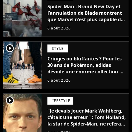
Spider-Man : Brand New Day et
l'annulation de Blade montrent
que Marvel n'est plus capable de
faire quoi que ce soit de simple
6 août 2026
player2
STYLE
Cringes ou bluffantes ? Pour les
30 ans de Pokémon, adidas
dévoile une énorme collection de
sneakers et je ne sais pas quoi en
6 août 2026
penser
player2
LIFESTYLE
"Je devais jouer Mark Wahlberg,
c'était une erreur" : Tom Holland,
la star de Spider-Man, ne referait
pas ce blockbuster