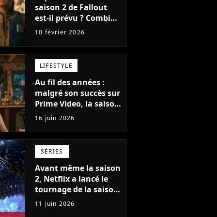
saison 2 de Fallout
est-il prévu ? Combien
de temps faudra-t-il
10 février 2026
attendre avant le
prochain épisode ?
LIFESTYLE
Au fil des années :
malgré son succès sur
Prime Video, la saison
2 n'est pas garantie,
16 juin 2026
mais son créateur est
optimiste : "Je vois
cinq saisons"
SÉRIES
Avant même la saison
2, Netflix a lancé le
tournage de la saison
3 de sa saga de
11 juin 2026
science-fiction des