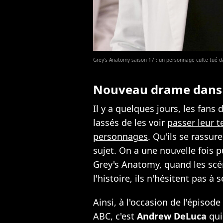
Grey's Anatomy saison 17 : un personnage culte tué da
Nouveau drame dan
Il y a quelques jours, les fans 
lassés de les voir
passer leur t
personnages
. Qu'ils se rassure
sujet. On a une nouvelle fois p
Grey's Anatomy, quand les scén
l'histoire, ils n'hésitent pas à
Ainsi, à l'occasion de l'épisod
ABC, c'est
Andrew DeLuca
qui