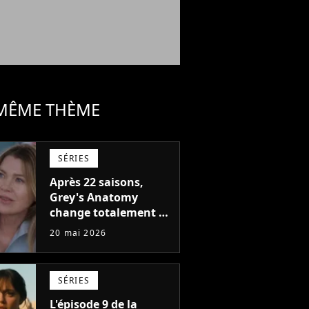
 MÊME THÈME
SÉRIES
Après 22 saisons,
Grey's Anatomy
change totalement de
décor avec une
20 mai 2026
nouvelle série spin off
surprise
SÉRIES
L'épisode 9 de la