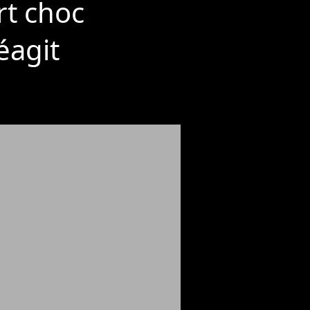
rt choc
éagit