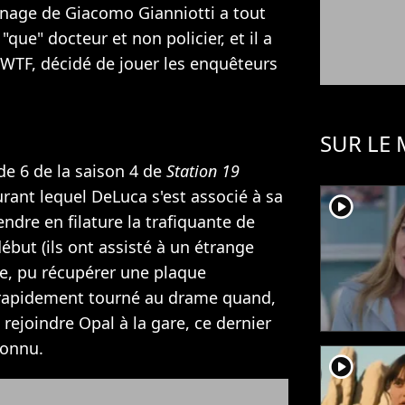
nnage de Giacomo Gianniotti a tout
"que" docteur et non policier, et il a
 WTF, décidé de jouer les enquêteurs
SUR LE
e 6 de la saison 4 de
Station 19
urant lequel DeLuca s'est associé à sa
player2
ndre en filature la trafiquante de
ébut (ils ont assisté à un étrange
e, pu récupérer une plaque
 rapidement tourné au drame quand,
ejoindre Opal à la gare, ce dernier
connu.
player2