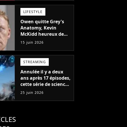
créateurs de Game of
Thrones
LIFESTYLE
Owen quitte Grey's
Anatomy, Kevin
McKidd heureux de
passer enfin à autre
15 juin 2026
chose
STREAMING
Annulée il y a deux
ans après 17 épisodes,
cette série de science-
fiction pourrait
25 juin 2026
finalement revenir
ICLES