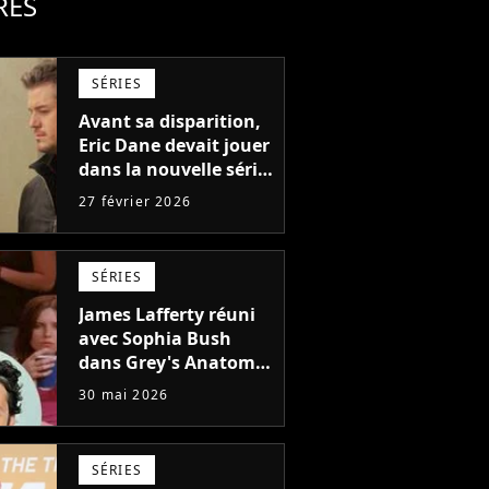
RES
SÉRIES
Avant sa disparition,
Eric Dane devait jouer
dans la nouvelle série
de Patrick Dempsey
27 février 2026
SÉRIES
James Lafferty réuni
avec Sophia Bush
dans Grey's Anatomy
en devenant le
30 mai 2026
nouveau McDreamy
de la série ?
SÉRIES