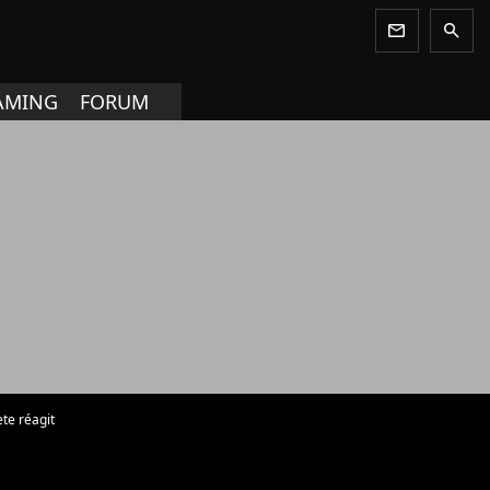
newsletter
search
AMING
FORUM
te réagit