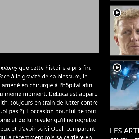
player2
player2
Anatomy
que cette histoire a pris fin.
ce à la gravité de sa blessure, le
mené en chirurgie à l'hôpital afin
 ? Au même moment, DeLuca est apparu
th, toujours en train de lutter contre
uoi pas ?). L'occasion pour lui de tout
ïne et de lui révéler qu'il ne regrette
yeux et d'avoir suivi Opal, comparant
LES ART
 qui a récemment mis sa carrière en