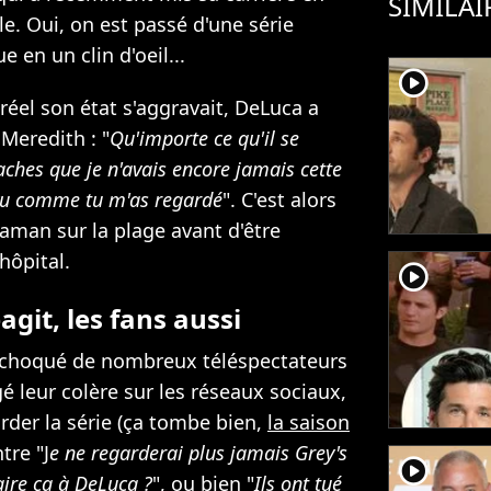
SIMILAI
lle. Oui, on est passé d'une série
 en un clin d'oeil...
player2
réel son état s'aggravait, DeLuca a
 Meredith : "
Qu'importe ce qu'il se
aches que je n'avais encore jamais cette
 vu comme tu m'as regardé
". C'est alors
aman sur la plage avant d'être
hôpital.
player2
git, les fans aussi
 a choqué de nombreux téléspectateurs
 leur colère sur les réseaux sociaux,
rder la série (ça tombe bien,
la saison
ntre "J
e ne regarderai plus jamais Grey's
player2
ire ça à DeLuca ?
", ou bien "
Ils ont tué