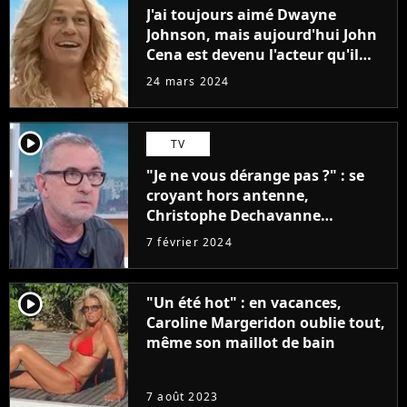
J'ai toujours aimé Dwayne
Johnson, mais aujourd'hui John
Cena est devenu l'acteur qu'il
rêvait d'être (et Ricky Stanicky le
24 mars 2024
prouve encore)
player2
TV
"Je ne vous dérange pas ?" : se
croyant hors antenne,
Christophe Dechavanne
embarrasse Emilie Tran Nguyen
7 février 2024
sur Franceinfo
player2
"Un été hot" : en vacances,
Caroline Margeridon oublie tout,
même son maillot de bain
7 août 2023