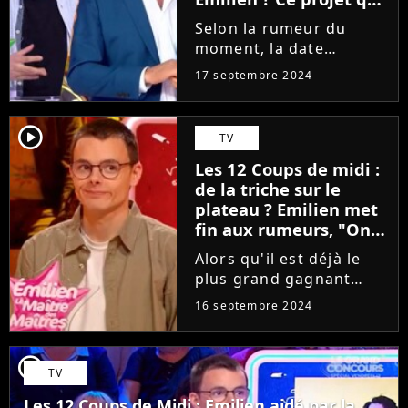
ne devrait pas faire
Selon la rumeur du
plaisir à l'animateur
moment, la date
d'élimination d'Emilien
17 septembre 2024
dans Les 12 Coups de
Midi ne devrait pas
intervenir avant, au
player2
TV
minimum, décembre
Les 12 Coups de midi :
2024. Pourtant, le futur
de la triche sur le
du candidat intéresse...
plateau ? Emilien met
fin aux rumeurs, "On
peut perdre à chaque
Alors qu'il est déjà le
fois"
plus grand gagnant
d'un jeu télé en France,
16 septembre 2024
Emilien ne compte pas
s'arrêter là. Toujours
présent dans Les 12
player2
TV
Coups de Midi (TF1), sa
date d'élimination
Les 12 Coups de Midi : Emilien aidé par la