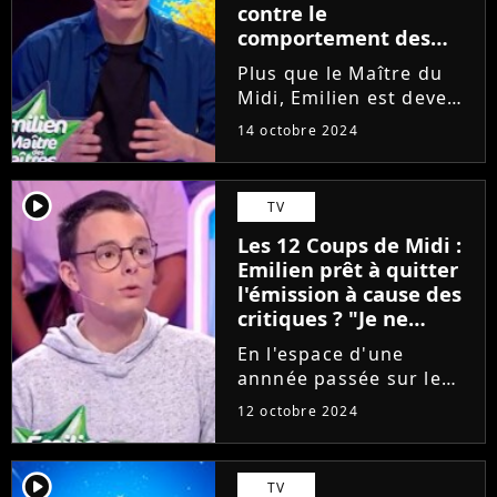
contre le
comportement des
fans ? Il avoue sa
Plus que le Maître du
lassitude, "Ça arrive de
Midi, Emilien est devenu
plus en plus souvent"
le plus grand gagnant
14 octobre 2024
d'un jeu à la télé en
France grâce à ses
performances dans Les
player2
TV
12 Coups de Midi sur
Les 12 Coups de Midi :
TF1. Pourtant, si le
Emilien prêt à quitter
protégé...
l'émission à cause des
critiques ? "Je ne
m'interdirai pas
En l'espace d'une
d'arrêter"
annnée passée sur le
plateau des 12 Coups de
12 octobre 2024
Midi, Emilien - à la
recherche d'une
quatorzième étoile
player2
TV