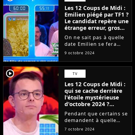
mystérieuse en ce mois
Les 12 Coups de Midi :
d'octobre 2024, a
Emilien piégé par TF1 ?
explosé tous les
Le candidat repère une
records...
étrange erreur, gros
malaise sur le plateau,
On ne sait pas à quelle
"Là, ça devient un..."
date Emilien se fera
éliminer des 12 Coups
9 octobre 2024
de Midi, mais on sait
que TF1 et les
producteurs ne font
player2
TV
rien pour l'aider à
Les 12 Coups de Midi :
gagner. Tandis que le
qui se cache derrière
candidat est en...
l'étoile mystérieuse
d'octobre 2024 ?
L'identité de la star
Pendant que certains se
trouvée avant Emilien
demandent à quelle
(les indices sont tirés
date sera éliminé
par les cheveux)
7 octobre 2024
Emilien des 12 Coups de