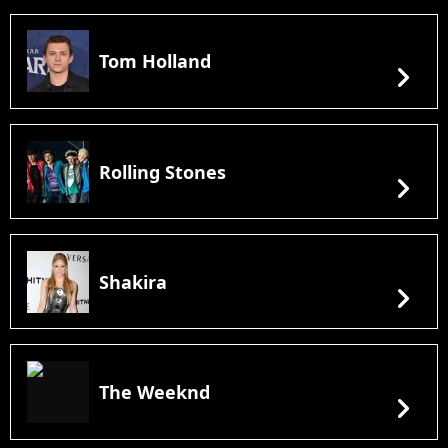
Tom Holland
chevron_right
Rolling Stones
chevron_right
Shakira
chevron_right
The Weeknd
chevron_right