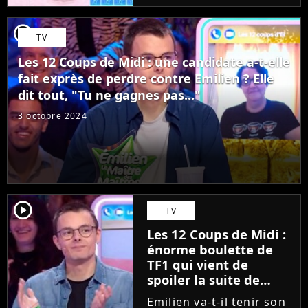
Midi, le candidat de
Jean-Luc Reichmann
player2
TV
recherche sa 14ème
étoile mystérieuse. Et ça
Les 12 Coups de Midi : une candidate a-t-elle
tombe bien,...
fait exprès de perdre contre Emilien ? Elle
dit tout, "Tu ne gagnes pas..."
3 octobre 2024
player2
TV
Les 12 Coups de Midi :
énorme boulette de
TF1 qui vient de
spoiler la suite de
l'émission, bientôt la
Emilien va-t-il tenir son