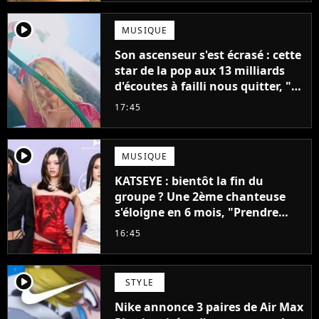
player2
MUSIQUE
Son ascenseur s'est écrasé : cette
star de la pop aux 13 milliards
d'écoutes à failli nous quitter, "Je
pensais ne plus jamais chanter"
17:45
player2
MUSIQUE
KATSEYE : bientôt la fin du
groupe ? Une 2ème chanteuse
s'éloigne en 6 mois, "Prendre
cette décision n’a pas été facile"
16:45
player2
STYLE
Nike annonce 3 paires de Air Max