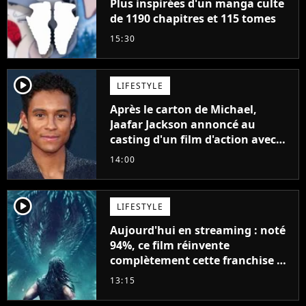
Plus inspirées d'un manga culte
de 1190 chapitres et 115 tomes
15:30
player2
LIFESTYLE
Après le carton de Michael,
Jaafar Jackson annoncé au
casting d'un film d'action avec
Will Smith
14:00
player2
LIFESTYLE
Aujourd'hui en streaming : noté
94%, ce film réinvente
complètement cette franchise de
science-fiction vieille de 40 ans
13:15