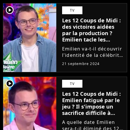
player2
TV
Les 12 Coups de Midi :
des victoires aidées
par la production ?
Emilien tacle les
critiques, "Elles ne me
Emilien va-t-il découvrir
touchent pas"
l'identité de la célébrité
cachée derrière sa
21 septembre 2024
quatorzième (14 !) étoile
mystérieuse ? Sa
cagnotte va-t-elle
player2
TV
atteindre les 2 millions
Les 12 Coups de Midi :
d'euros ? Sera-t-il
Emilien fatigué par le
bientôt...
jeu ? Il s'impose un
sacrifice difficile à
vivre, "J'ai un petit peu
A quelle date Emilien
peur de..."
sera-t-il éliminé des 12