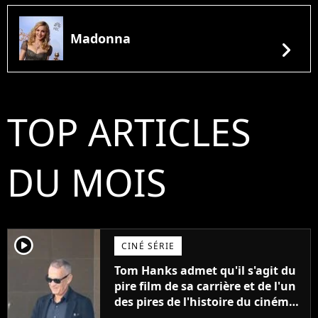
Madonna
chevron_right
TOP ARTICLES
DU MOIS
player2
CINÉ SÉRIE
Tom Hanks admet qu'il s'agit du
pire film de sa carrière et de l'un
des pires de l'histoire du cinéma :
"L'un des films les plus