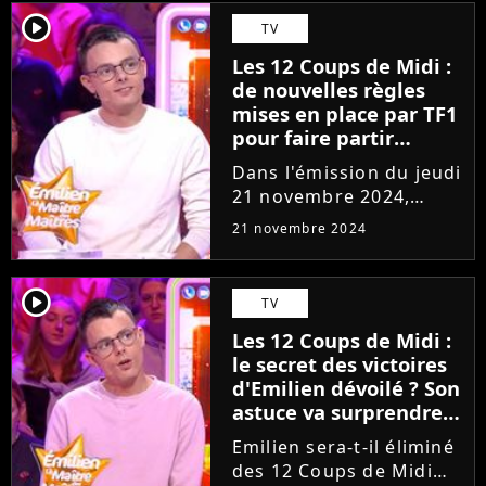
départ dans les
player2
TV
semaines / mois à venir
Les 12 Coups de Midi :
ne serait pas étonnant.
de nouvelles règles
Le protégé de...
mises en place par TF1
pour faire partir
Emilien ? Le candidat
Dans l'émission du jeudi
réagit, "La place est
21 novembre 2024,
compromise"
Emilien a découvert la
21 novembre 2024
15ème étoile
mystérieuse de sa
carrière sur le plateau
player2
TV
des 12 Coups de Midi.
Les 12 Coups de Midi :
Un exploit qui a dû
le secret des victoires
fatiguer une partie...
d'Emilien dévoilé ? Son
astuce va surprendre
les téléspectateurs,
Emilien sera-t-il éliminé
"Depuis la première
des 12 Coups de Midi
émission, j'ai..."