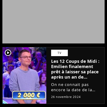
player2
TV
Les 12 Coups de Midi :
Emilien finalement
prêt à laisser sa place
après un an de
victoires et de duels ?
On ne connait pas
"C'est une dose de
encore la date de la
stress"
future élimination
26 novembre 2024
d'Emilien dans Les 12
Coups de Midi, mais un