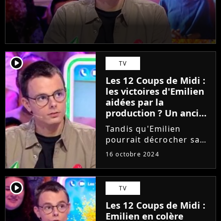
player2
TV
Les 12 Coups de Midi :
les victoires d'Emilien
aidées par la
production ? Un ancien
candidat balance, "Il
Tandis qu'Emilien
n'est pas énormément
pourrait décrocher sa
mis en danger..."
quatorzième étoile
16 octobre 2024
mystérieuse dans Les 12
Coups de Midi ce
mercredi 16 octobre
player2
TV
2024, le protégé de
Les 12 Coups de Midi :
Jean-Luc Reichmann
Emilien en colère
continue de faire face...