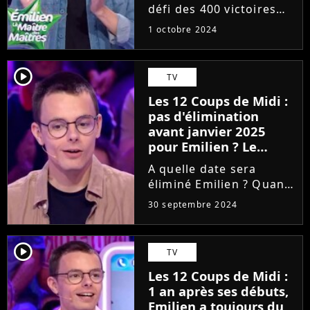
fin pour Emilien ?
défi des 400 victoires
dans Les 12 Coups de
1 octobre 2024
Midi ? Le candidat va-t-il
se faire éliminer avant ?
A cause d'une boulette
player2
TV
de TF1, on a déjà le
Les 12 Coups de Midi :
droit à un premier...
pas d'élimination
avant janvier 2025
pour Emilien ? Le
candidat se confie,
A quelle date sera
"C'est complètement
éliminé Emilien ? Quand
dingue"
sera diffusé le départ
30 septembre 2024
du champion des 12
Coups de midi ? Inutile
de harceler Google avec
player2
TV
ces questions, la
Les 12 Coups de Midi :
réponse est encore
1 an après ses débuts,
inconnue....
Emilien a toujours du