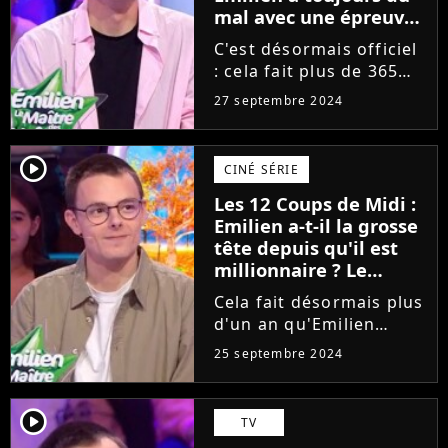
mal avec une épreuve
du jeu, "J'ai toujours
C'est désormais officiel
trouvé ça
: cela fait plus de 365
extrêmement difficile"
jours qu'Emilien squatte
27 septembre 2024
le plateau des 12 Coups
de Midi sur TF1.
Pourtant, comme l'a
player2
CINÉ SÉRIE
confié le protégé de
Les 12 Coups de Midi :
Jean-Luc Reichmann,
Emilien a-t-il la grosse
cela...
tête depuis qu'il est
millionnaire ? Le
champion dit tout,
Cela fait désormais plus
"C'est vrai que j'ai du
d'un an qu'Emilien
mal à..."
écoeure ses
25 septembre 2024
concurrents dans Les 12
Coups de Midi sur TF1.
Millionnaire et plus
player2
TV
grand champion d'un