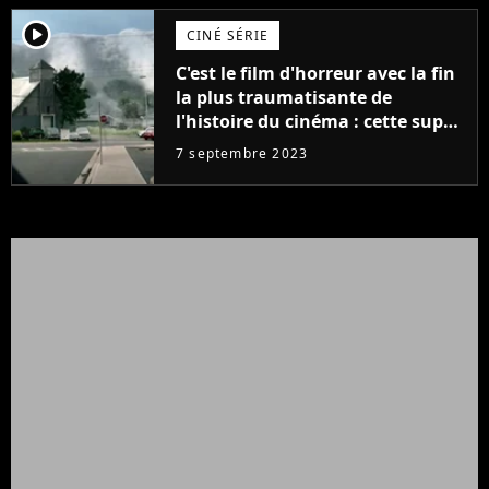
player2
CINÉ SÉRIE
C'est le film d'horreur avec la fin
la plus traumatisante de
l'histoire du cinéma : cette super
adaptation de Stephen King est
7 septembre 2023
dispo en streaming