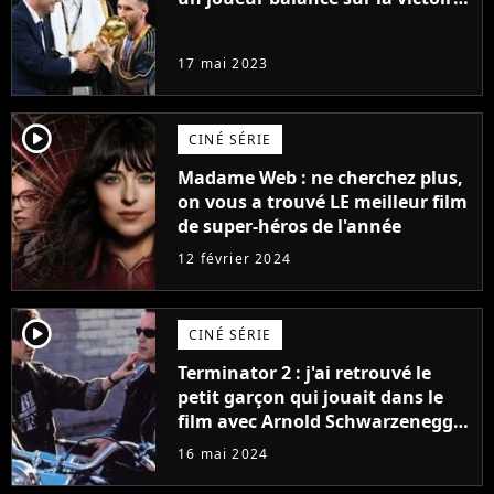
de l'Argentine de Lionel Messi et
la FIFA
17 mai 2023
player2
CINÉ SÉRIE
Madame Web : ne cherchez plus,
on vous a trouvé LE meilleur film
de super-héros de l'année
12 février 2024
player2
CINÉ SÉRIE
Terminator 2 : j'ai retrouvé le
petit garçon qui jouait dans le
film avec Arnold Schwarzenegger
et il a sacrément changé !
16 mai 2024