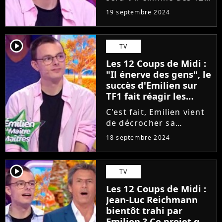
Coups de Midi ? Même
19 septembre 2024
le candidat doit se
poser la question. Alors
qu'il enchaîne les
player2
TV
victoires sur le plateau
Les 12 Coups de Midi :
de Jean-Luc
"Il énerve des gens", le
Reichmann,...
succès d'Emilien sur
TF1 fait réagir les
chroniqueurs de Cyril
C'est fait, Emilien vient
Hanouna dans TPMP
de décrocher sa
treizième étoile
18 septembre 2024
mystérieuse dans Les 12
Coups de Midi sur TF1.
Et ne cherchez pas la
player2
TV
date de son élimination,
Les 12 Coups de Midi :
celle-ci ne devrait pas
Jean-Luc Reichmann
intervenir...
bientôt trahi par
Emilien ? Ce projet qui