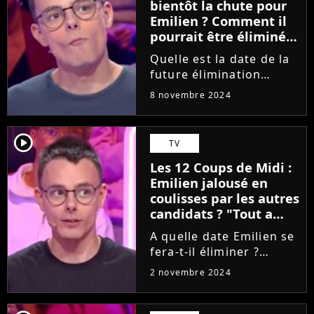
bientôt la chute pour
Emilien ? Comment il
pourrait être éliminé,
"Je suis perdu"
Quelle est la date de la
future élimination
d'Emilien ? Le candidat
8 novembre 2024
va-t-il se faire éliminer
des 12 Coups de Midi
avant de trouver l'étoile
player2
TV
mystérieuse de
Les 12 Coups de Midi :
novembre 2024 ? Pour
Emilien jalousé en
l'heure,...
coulisses par les autres
candidats ? "Tout a
une fin", balance un
A quelle date Emilien se
ancien champion
fera-t-il éliminer ?
Quand s'arrêtera le
2 novembre 2024
parcours du plus grand
champion d'un jeu télé ?
Pour l'heure, le départ