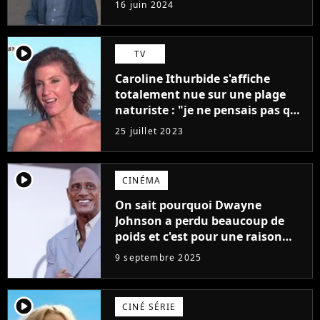
16 juin 2024
médiocres jamais réalisés"
player2
TV
Caroline Ithurbide s'affiche
totalement nue sur une plage
naturiste : "je ne pensais pas que
j'arriverais à le faire..."
25 juillet 2023
player2
CINÉMA
On sait pourquoi Dwayne
Johnson a perdu beaucoup de
poids et c'est pour une raison
importante
9 septembre 2025
player2
CINÉ SÉRIE