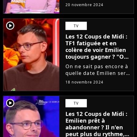
avant de découvrir
20 novembre 2024
l'étoile mystérieuse de
novembre 2024 ? C'est
peu probable. D'autant
player2
TV
que le champion de TF1
Les 12 Coups de Midi :
a dévoilé son secret
TF1 fatiguée et en
pour...
colère de voir Emilien
toujours gagner ? "On
n'en peut plus..."
On ne sait pas encore à
quelle date Emilien sera
éliminé, mais TF1
18 novembre 2024
semble être impatiente
de voir le Maître des 12
Coups de Midi perdre
player2
TV
son trône. Comme l'a
Les 12 Coups de Midi :
confié Jean-Luc
Emilien prêt à
Reichmann,...
abandonner ? Il n'en
peut plus du rythme,