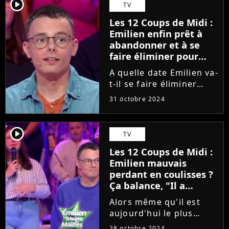
player2
TV
du protégé de Jean-Luc
Les 12 Coups de Midi :
Reichmann dans les...
Emilien enfin prêt à
abandonner et à se
faire éliminer pour
une bonne raison ? "Je
A quelle date Emilien va-
n'ai aucun regret"
t-il se faire éliminer
dans Les 12 Coups de
31 octobre 2024
Midi ? Aura-t-il
l'occasion de découvrir
l'Etoile Mystérieuse de
player2
TV
novembre 2024 avant
Les 12 Coups de Midi :
son départ ? Pour
Emilien mauvais
l'heure,...
perdant en coulisses ?
Ça balance, "Il a
tendance à..."
Alors même qu'il est
aujourd'hui le plus
grand gagnant d'un jeu
28 octobre 2024