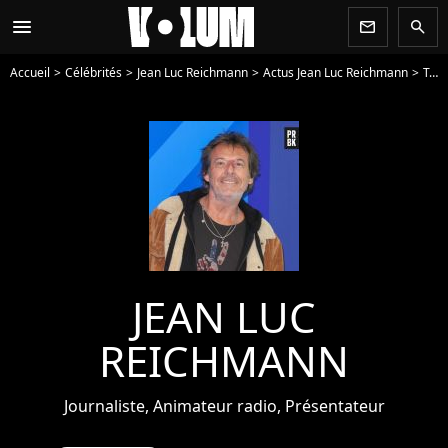
menu
newsletter
search
Accueil
Célébrités
Jean Luc Reichmann
Actus Jean Luc Reichmann
Toute l'actu de Jean Luc Reichmann - Page 5
JEAN LUC
REICHMANN
Journaliste, Animateur radio, Présentateur