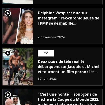
player2
Delphine Wespiser nue sur
Instagram : l'ex-chroniqueuse de
TPMP se déshabille
intégralement pour la bonne
cause (et ça ne plait pas à tout le
2 novembre 2024
monde)
player2
TV
Deux stars de télé-réalité
débarquent sur Jacquie et Michel
et tournent un film porno : les
premières images du tournage
19 juin 2023
(exclu)
player2
"C'est une honte" : soupçons de
triche à la Coupe du Monde 2022,
un joueur balance sur la victoire