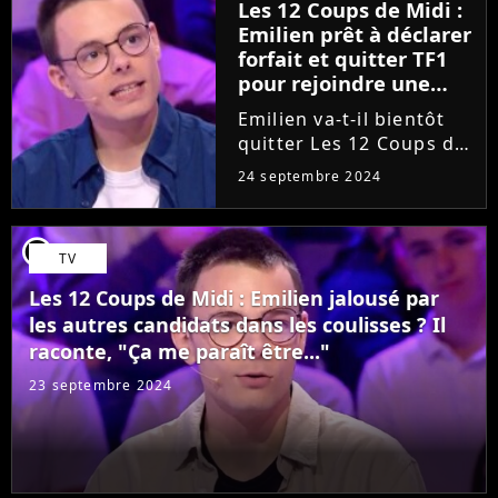
Les 12 Coups de Midi :
jeu télé en France, le
Emilien prêt à déclarer
candidat de Jean-Luc...
forfait et quitter TF1
pour rejoindre une
émission de France 2 ?
Emilien va-t-il bientôt
"Cette réflexion se..."
quitter Les 12 Coups de
Midi ? Alors que la date
24 septembre 2024
de son élimination est
encore inconnue, le
candidat de Jean-Luc
player2
TV
Reichmann s'est confié
sur un possible départ...
Les 12 Coups de Midi : Emilien jalousé par
les autres candidats dans les coulisses ? Il
raconte, "Ça me paraît être..."
23 septembre 2024