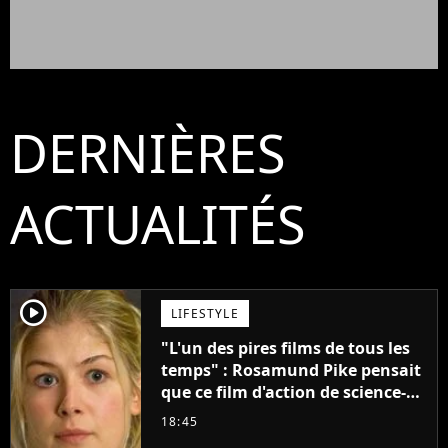
DERNIÈRES
ACTUALITÉS
player2
LIFESTYLE
"L'un des pires films de tous les
temps" : Rosamund Pike pensait
que ce film d'action de science-
fiction avec Dwayne Johnson
18:45
mettrait fin à sa carrière