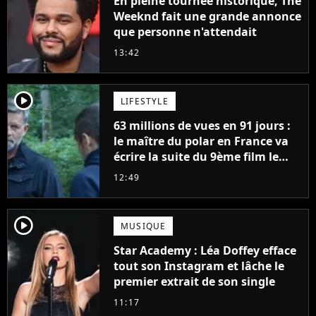
En pleine tournée historique, The
Weeknd fait une grande annonce
que personne n'attendait
13:42
player2
LIFESTYLE
63 millions de vues en 91 jours :
le maître du polar en France va
écrire la suite du 9ème film le
plus regardé sur Netflix
12:49
player2
MUSIQUE
Star Academy : Léa Doffey efface
tout son Instagram et lâche le
premier extrait de son single
11:17