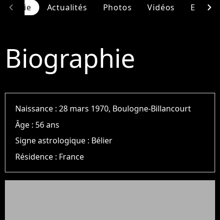
chevron_left
chevron_right
graphie
Actualités
Photos
Vidéos
Entour
Biographie
Naissance :
28 mars 1970, Boulogne-Billancourt
Âge :
56 ans
Signe astrologique :
Bélier
Résidence :
France