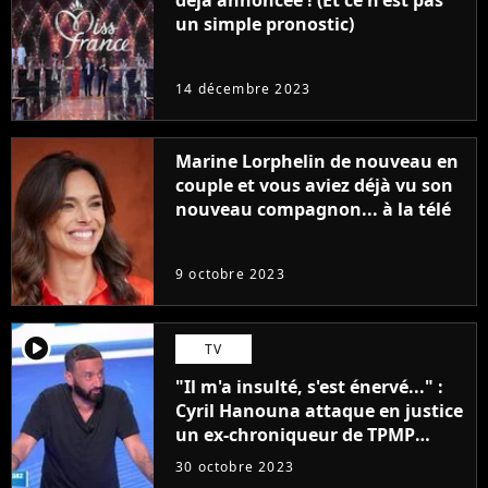
déjà annoncée ! (Et ce n'est pas
un simple pronostic)
14 décembre 2023
Marine Lorphelin de nouveau en
couple et vous aviez déjà vu son
nouveau compagnon... à la télé
9 octobre 2023
player2
TV
"Il m'a insulté, s'est énervé..." :
Cyril Hanouna attaque en justice
un ex-chroniqueur de TPMP
après de graves accusations
30 octobre 2023