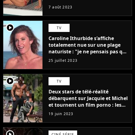
7 août 2023
player2
TV
Caroline Ithurbide s'affiche
totalement nue sur une plage
naturiste : "je ne pensais pas que
j'arriverais à le faire..."
25 juillet 2023
player2
TV
Deux stars de télé-réalité
débarquent sur Jacquie et Michel
et tournent un film porno : les
premières images du tournage
19 juin 2023
(exclu)
player2
CINÉ SÉRIE