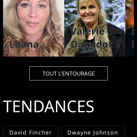
Valérie
M
Loana
Damidot
TOUT L'ENTOURAGE
TENDANCES
David Fincher
Dwayne Johnson