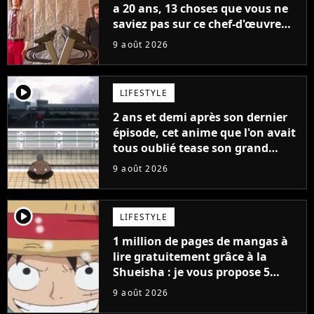
a 20 ans, 13 choses que vous ne
saviez pas sur ce chef-d'œuvre
qui a révolutionné YouTube
9 août 2026
player2
LIFESTYLE
2 ans et demi après son dernier
épisode, cet anime que l'on avait
tous oublié tease son grand
retour
9 août 2026
player2
LIFESTYLE
1 million de pages de mangas à
lire gratuitement grâce à la
Shueisha : je vous propose 5
mangas jamais sortis en France
9 août 2026
à découvrir absolument