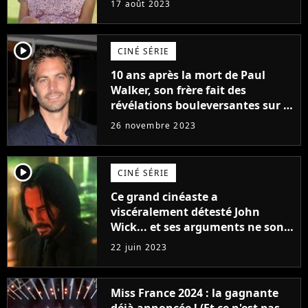
17 août 2023
player2
CINÉ SÉRIE
10 ans après la mort de Paul
Walker, son frère fait des
révélations bouleversantes sur la
réaction des acteurs de Fast and
26 novembre 2023
Furious
player2
CINÉ SÉRIE
Ce grand cinéaste a
viscéralement détesté John
Wick... et ses arguments ne sont
pas si bêtes
22 juin 2023
Miss France 2024 : la gagnante