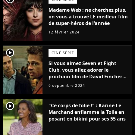
Madame Web : ne cherchez plus,
on vous a trouvé LE meilleur film
de super-héros de l'année
12 février 2024
player2
CINÉ SÉRIE
Si vous aimez Seven et Fight
Club, vous allez adorer le
prochain film de David Fincher
avec lequel il se réinvente
6 septembre 2024
complètement
player2
"Ce corps de folie !" : Karine Le
Marchand enflamme la Toile en
posant en bikini pour ses 55 ans