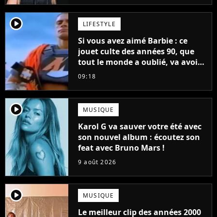
player2
LIFESTYLE
Si vous avez aimé Barbie : ce
jouet culte des années 90, que
tout le monde a oublié, va avoir
un film
09:18
player2
MUSIQUE
Karol G va sauver votre été avec
son nouvel album : écoutez son
feat avec Bruno Mars !
9 août 2026
player2
MUSIQUE
Le meilleur clip des années 2000