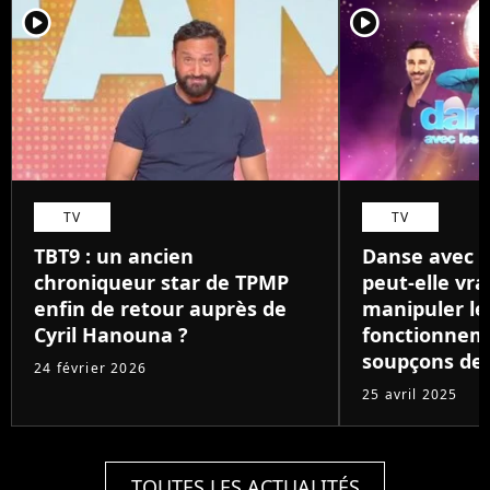
player2
player2
TV
TV
TBT9 : un ancien
Danse avec le
chroniqueur star de TPMP
peut-elle vr
enfin de retour auprès de
manipuler les
Cyril Hanouna ?
fonctionnem
soupçons de 
24 février 2026
25 avril 2025
TOUTES LES ACTUALITÉS