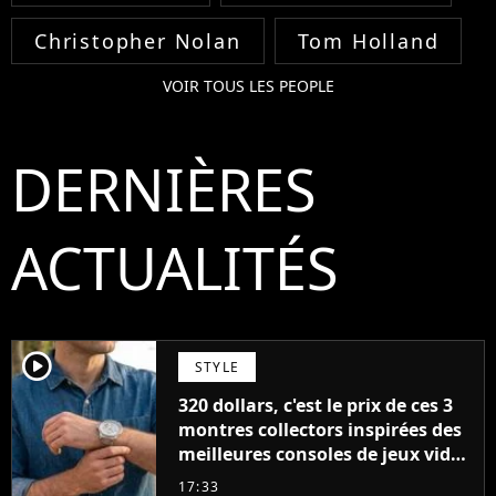
Christopher Nolan
Tom Holland
VOIR TOUS LES PEOPLE
DERNIÈRES
ACTUALITÉS
player2
STYLE
320 dollars, c'est le prix de ces 3
montres collectors inspirées des
meilleures consoles de jeux vidéo
des années 90
17:33