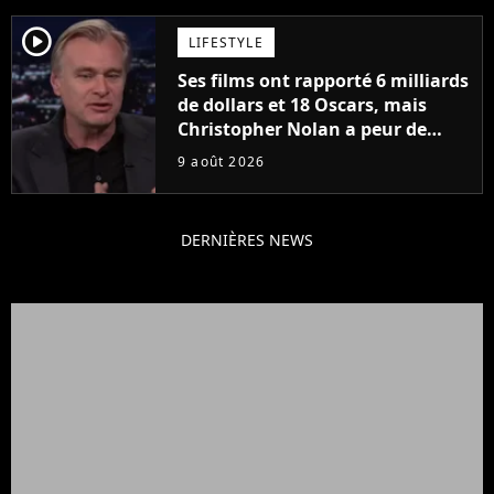
player2
LIFESTYLE
Ses films ont rapporté 6 milliards
de dollars et 18 Oscars, mais
Christopher Nolan a peur de
tourner un genre de films très
9 août 2026
particulier
DERNIÈRES NEWS