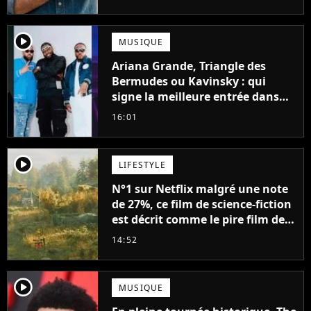
player2
MUSIQUE
Ariana Grande, Triangle des
Bermudes ou Kavinsky : qui
signe la meilleure entrée dans
les charts français cette semaine
16:01
?
player2
LIFESTYLE
N°1 sur Netflix malgré une note
de 27%, ce film de science-fiction
est décrit comme le pire film de
l'été 2026
14:52
player2
MUSIQUE