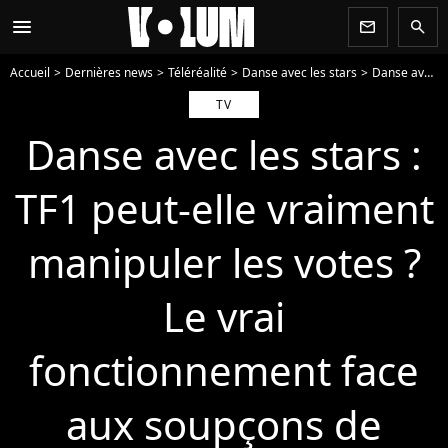
menu
newsletter
search
Accueil
Dernières news
Téléréalité
Danse avec les stars
Danse avec les stars : TF1 peut-elle vraiment manipuler les votes ? Le vrai fonctionnement face aux soupçons de triche
TV
Danse avec les stars :
TF1 peut-elle vraiment
manipuler les votes ?
Le vrai
fonctionnement face
aux soupçons de