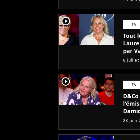
player2
TV
Tout 
Laure
par V
8 juille
player2
TV
D&Co :
l'émis
Damid
dû la
28 juin