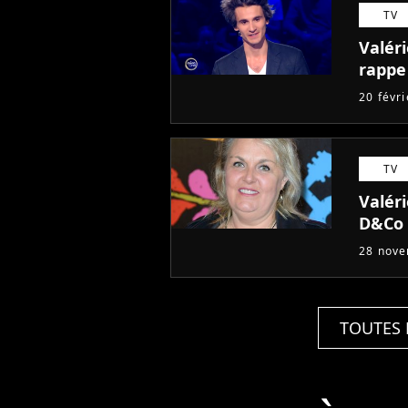
TV
Valér
rappe
20 févr
TV
Valéri
D&Co 
28 nov
TOUTES 