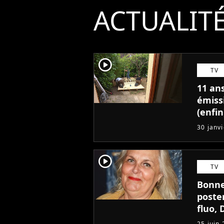
ACTUALIT
player2
TV
11 an
émiss
(enfin
30 janv
player2
TV
Bonne
poste
fluo, 
avec 
25 juin