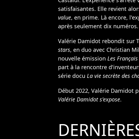
Castaldi. L'expérience s'arrête 
satisfaisantes. Elle revient alo
value
, en prime. Là encore, l'e
après seulement dix numéros.
Valérie Damidot rebondit sur T
stars
, en duo avec Christian Mi
nouvelle émission
Les Français
part à la rencontre d'inventeu
série docu
La vie secrète des ch
Début 2022, Valérie Damidot 
Valérie Damidot s'expose
.
DERNIÈRE