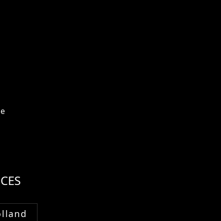
ce
CES
lland