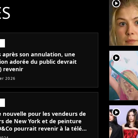
player2
ÉS
s après son annulation, une
player2
ion adorée du public devrait
) revenir
ier 2026
player2
 nouvelle pour les vendeurs de
rs de New York et de peinture
D&Co pourrait revenir à la télé
Valérie Damidot
 2024