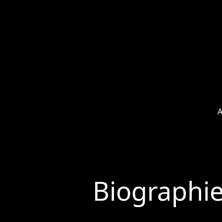
A
Biographi