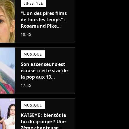
LIFESTYLE
"L'un des pires films
de tous les temps" :
Rosamund Pike
pensait que ce film
18:45
d'action de science-
fiction avec Dwayne
Johnson mettrait fin à
MUSIQUE
sa carrière
Son ascenseur s'est
écrasé : cette star de
la pop aux 13
milliards d'écoutes à
17:45
failli nous quitter, "Je
pensais ne plus
jamais chanter"
MUSIQUE
KATSEYE : bientôt la
fin du groupe ? Une
2ème chanteuse