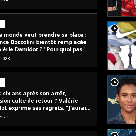
player2
le monde veut prendre sa place :
nce Boccolini bientôt remplacée
alérie Damidot ? "Pourquoi pas"
t 2023
player2
 six ans après son arrêt,
sion culte de retour ? Valérie
ot exprime ses regrets, "J'aurais
 continuer"
 2023
player2