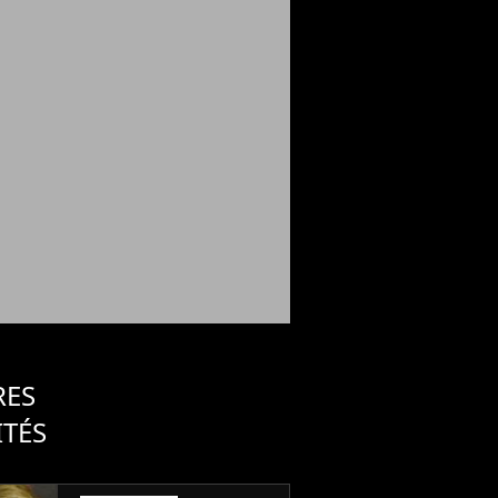
RES
ITÉS