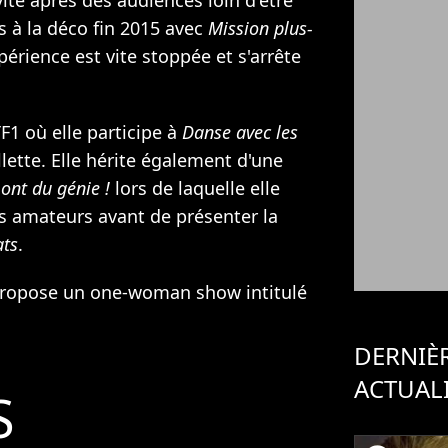
vite après des audiences loin d'être
rs à la déco fin 2015 avec
Mission plus-
xpérience est vite stoppée et s'arrête
F1 où elle participe à
Danse avec les
llette. Elle hérite également d'une
 ont du génie !
lors de laquelle elle
rs amateurs avant de présenter la
ats
.
propose un one-woman show intitulé
DERNIÈ
ACTUAL
S