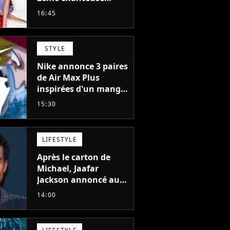
s'éloigne en 6 mois,
16:45
"Prendre cette
décision n’a pas été
facile"
STYLE
Nike annonce 3 paires
de Air Max Plus
inspirées d'un manga
culte de 1190
15:30
chapitres et 115
tomes
LIFESTYLE
Après le carton de
Michael, Jaafar
Jackson annoncé au
casting d'un film
14:00
d'action avec Will
Smith