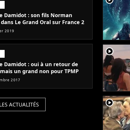
ie Damidot : son fils Norman
 dans Le Grand Oral sur France 2
ier 2019
player2
e Damidot : oui à un retour de
mais un grand non pour TPMP
embre 2017
player2
LES ACTUALITÉS