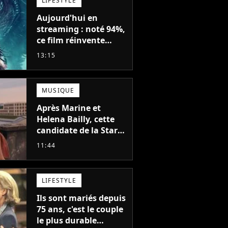
LIFESTYLE
Aujourd'hui en
streaming : noté 94%,
ce film réinvente
complètement cette
13:15
franchise de science-
fiction vieille de 40
ans
MUSIQUE
Après Marine et
Helena Bailly, cette
candidate de la Star
Academy adorée du
11:44
public annonce son
premier album, "C'est
tellement puissant"
LIFESTYLE
Ils sont mariés depuis
75 ans, c'est le couple
le plus durable