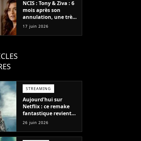
NCIS : Tony & Ziva : 6
mois après son
annulation, une très
bonne nouvelle pour
17 juin 2026
la série qui intrigue
pour la suite
ICLES
RES
STREAMING
Aujourd'hui sur
Netflix : ce remake
fantastique revient
avec sa suite, 2 ans
26 juin 2026
après avoir réalisé 60
millions de vues et