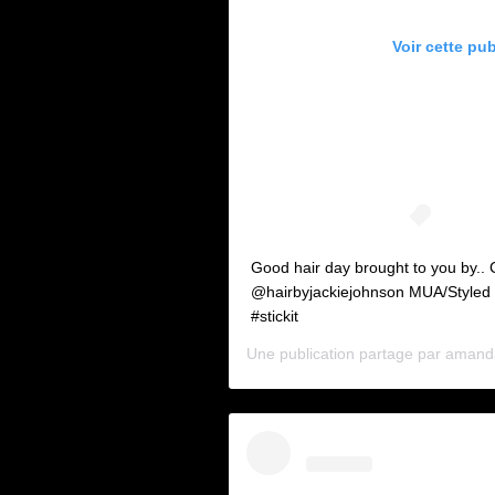
Voir cette pu
Good hair day brought to you by.. C
@hairbyjackiejohnson MUA/Styled 
#stickit
Une publication partage par
amand