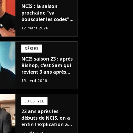
NCIS : la saison
prochaine "va
bousculer les codes" !
Wilmer Valdemarra
12 mars 2026
promet un "tournant
décisif"
SÉRIES
NCIS saison 23 : après
Bishop, c'est Sam qui
revient 3 ans après
l'annulation de NCIS
15 avril 2026
Los Angeles
LIFESTYLE
23 ans après les
débuts de NCIS, on a
enfin l'explication au
mystère qui énerve