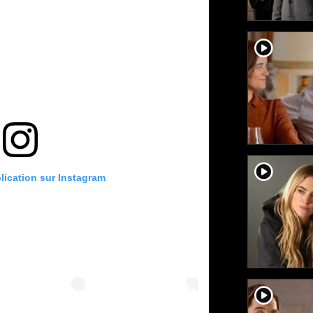
player2
player2
blication sur Instagram
player2