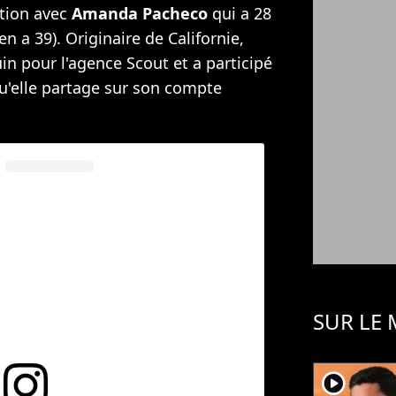
ation avec
Amanda Pacheco
qui a 28
 en a 39). Originaire de Californie,
 pour l'agence Scout et a participé
'elle partage sur son compte
SUR LE
player2