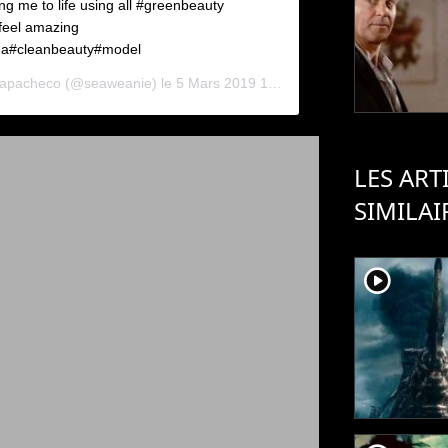
 me to life using all #greenbeauty
feel amazing
a#cleanbeauty#model
apacheco
(@seaweanie) le
5 Mars 2019 1 :40 PST
LES ART
SIMILAI
player2