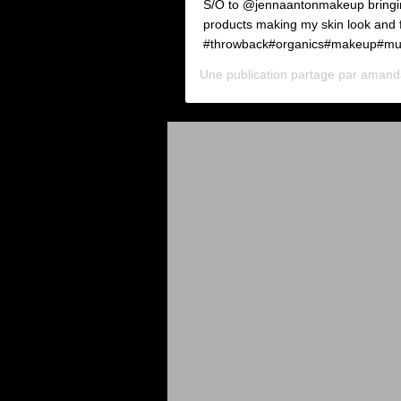
S/O to @jennaantonmakeup bringing
products making my skin look and 
#throwback#organics#makeup#mu
Une publication partage par
amand