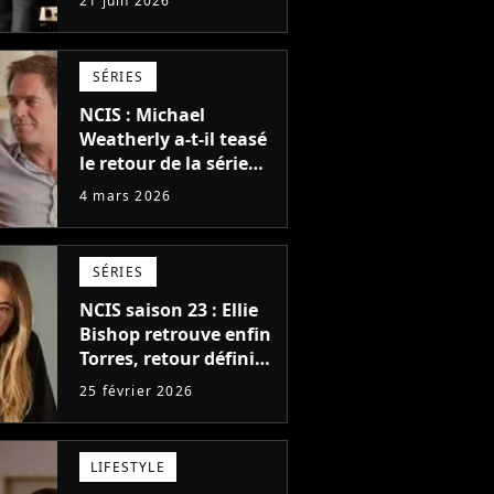
21 juin 2026
les fans et les acteurs
SÉRIES
NCIS : Michael
Weatherly a-t-il teasé
le retour de la série
Tony et Ziva pour une
4 mars 2026
saison 2 ?
SÉRIES
NCIS saison 23 : Ellie
Bishop retrouve enfin
Torres, retour définitif
d'Emily Wickersham
25 février 2026
dans la série ?
LIFESTYLE