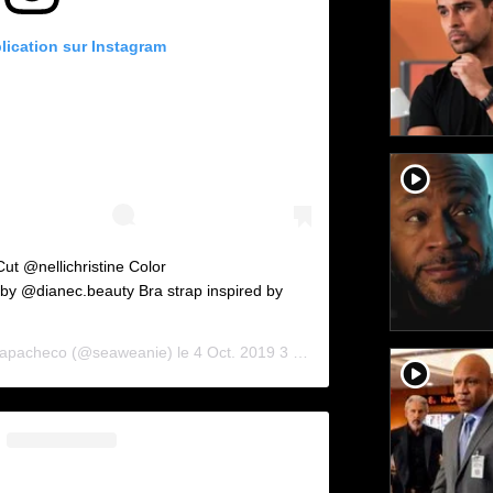
blication sur Instagram
player2
ut @nellichristine Color
by @dianec.beauty Bra strap inspired by
apacheco
(@seaweanie) le
4 Oct. 2019 3 :07 PDT
player2