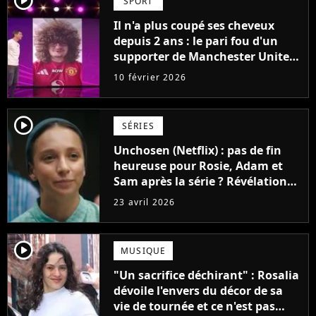
SPORT
Il n'a plus coupé ses cheveux
depuis 2 ans : le pari fou d'un
supporter de Manchester United
pourrait enfin prendre fin ce soir
10 février 2026
player2
SÉRIES
Unchosen (Netflix) : pas de fin
heureuse pour Rosie, Adam et
Sam après la série ? Révélations
des acteurs
23 avril 2026
player2
MUSIQUE
"Un sacrifice déchirant" : Rosalia
dévoile l'envers du décor de sa
vie de tournée et ce n'est pas