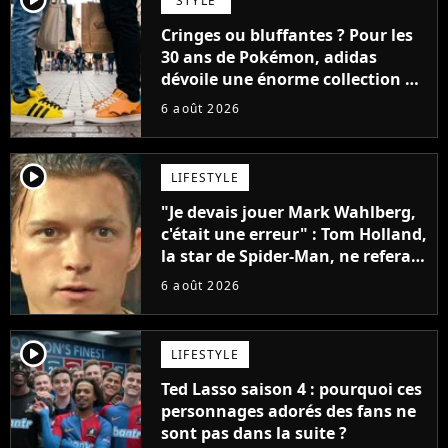
STYLE
Cringes ou bluffantes ? Pour les
30 ans de Pokémon, adidas
dévoile une énorme collection de
sneakers et je ne sais pas quoi en
6 août 2026
penser
player2
LIFESTYLE
"Je devais jouer Mark Wahlberg,
c'était une erreur" : Tom Holland,
la star de Spider-Man, ne referait
pas ce blockbuster
6 août 2026
player2
LIFESTYLE
Ted Lasso saison 4 : pourquoi ces
personnages adorés des fans ne
sont pas dans la suite ?