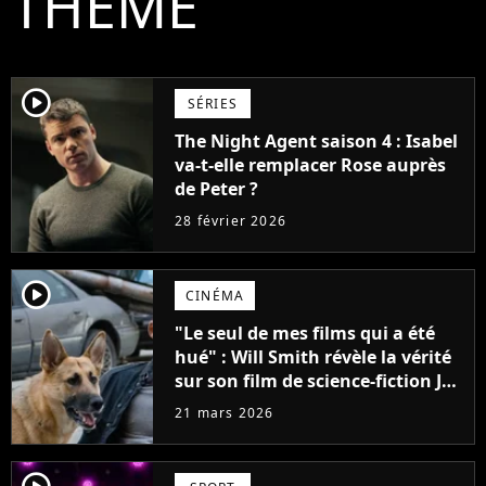
THÈME
player2
SÉRIES
The Night Agent saison 4 : Isabel
va-t-elle remplacer Rose auprès
de Peter ?
28 février 2026
player2
CINÉMA
"Le seul de mes films qui a été
hué" : Will Smith révèle la vérité
sur son film de science-fiction Je
suis une légende
21 mars 2026
player2