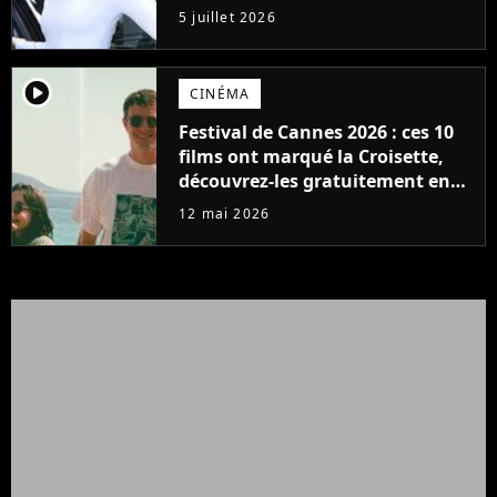
aussi rose que ça en a l'air
5 juillet 2026
player2
CINÉMA
Festival de Cannes 2026 : ces 10
films ont marqué la Croisette,
découvrez-les gratuitement en
streaming
12 mai 2026