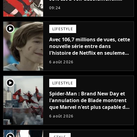
sinon vous ne comprendrez plus
09:24
la série
player2
LIFESTYLE
Avec 106,7 millions de vues, cette
nouvelle série entre dans
l'histoire de Netflix en seulement
48 jours
6 août 2026
player2
LIFESTYLE
Spider-Man : Brand New Day et
l'annulation de Blade montrent
que Marvel n'est plus capable de
faire quoi que ce soit de simple
6 août 2026
player2