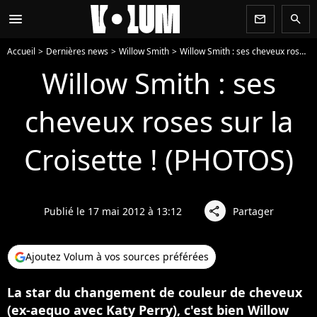
menu
newsletter
search
Accueil
Dernières news
Willow Smith
Willow Smith : ses cheveux roses sur la Croisette ! (PHOTOS)
Willow Smith : ses
cheveux roses sur la
Croisette ! (PHOTOS)
Publié le 17 mai 2012 à 13:12
Partager
share
Ajoutez Volum à vos sources préférées
La star du changement de couleur de cheveux
(ex-aequo avec Katy Perry), c'est bien Willow