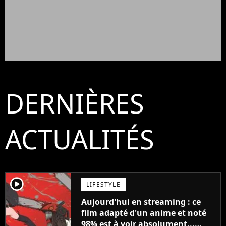
DERNIÈRES
ACTUALITÉS
player2
LIFESTYLE
Aujourd'hui en streaming : ce
film adapté d'un anime et noté
98% est à voir absolument...