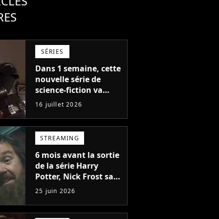
ICLES
RES
SÉRIES
Dans 1 semaine, cette
nouvelle série de
science-fiction va
forcer le public à
16 juillet 2026
changer ses
habitudes
STREAMING
6 mois avant la sortie
de la série Harry
Potter, Nick Frost sait
déjà que les fans
25 juin 2026
n'aimeront pas sa
version de Hagrid