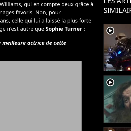
LES ART
Williams, qui en compte deux grâce à
SIMILAI
nnages favoris. Non, pour
s, celle qui lui a laissé la plus forte
ge n'est autre que
Sophie Turner
:
player2
a meilleure actrice de cette
player2