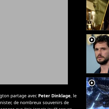
player2
player2
ington partage avec
Peter Dinklage
, le
nnister, de nombreux souvenirs de