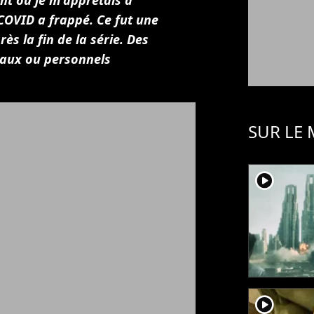
nt où je m'apprêtais à
 COVID a frappé. Ce fut une
ès la fin de la série. Des
taux ou personnels
SUR LE
player2
player2