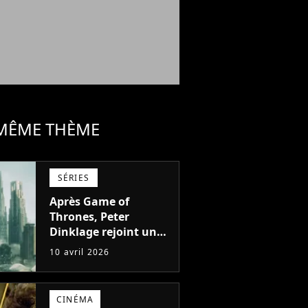
 MÊME THÈME
SÉRIES
Après Game of
Thrones, Peter
Dinklage rejoint une
série de science-
10 avril 2026
fiction déjà culte
après une seule
saison
CINÉMA