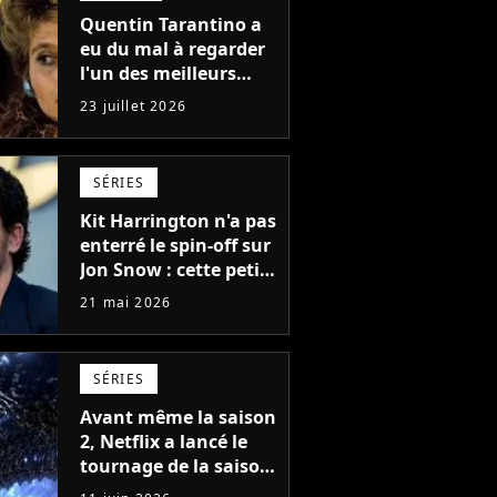
Quentin Tarantino a
eu du mal à regarder
l'un des meilleurs
films de tous les
23 juillet 2026
temps : "J'ai à peine
réussi à aller jusqu'au
générique de fin"
SÉRIES
Kit Harrington n'a pas
enterré le spin-off sur
Jon Snow : cette petite
phrase qui ravive
21 mai 2026
l'espoir des fans de
Game of Thrones
SÉRIES
Avant même la saison
2, Netflix a lancé le
tournage de la saison
3 de sa saga de