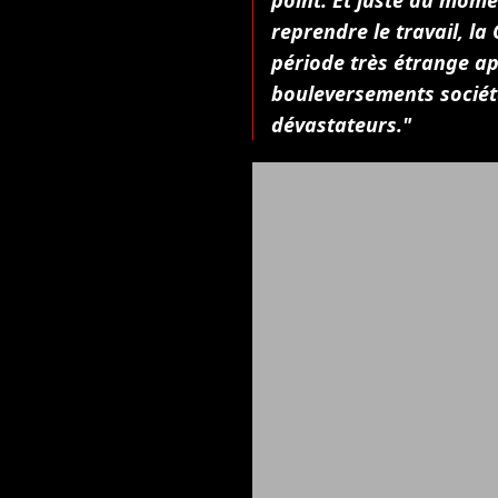
point. Et juste au mome
reprendre le travail, la
période très étrange apr
bouleversements socié
dévastateurs."