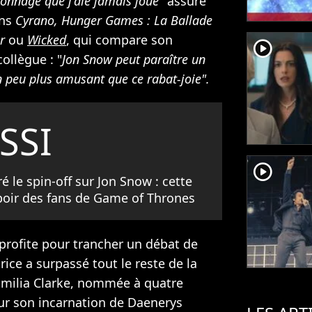
sonnage que j'aie jamais joué"
assure
ans
Cyrano, Hunger Games : La Ballade
r
ou
Wicked
, qui compare son
player2
ollègue : "
Jon Snow peut paraître un
un peu plus amusant que ce rabat-joie".
SSI
player2
é le spin-off sur Jon Snow : cette
spoir des fans de Game of Thrones
profite pour trancher un débat de
rice a surpassé tout le reste de la
d'Emilia Clarke, nommée à quatre
r son incarnation de Daenerys