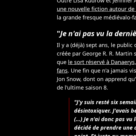
Outre Lisa Kudrow et Jennifer 
une nouvelle fiction autour de
la grande fresque médiévalo-f
"
Je n'ai pas vu la derni
Il y a (déjà) sept ans, le publi
créée par George R. R. Martin su
que
le sort réservé à Danaerys
fans
. Une fin que n'a jamais v
Jon Snow, dont on apprend qu'il
de l'ultime saison 8.
"J'y suis resté six sema
désintoxiquer. J'avais 
(...) Je n'ai donc pas vu
décidé de prendre une 