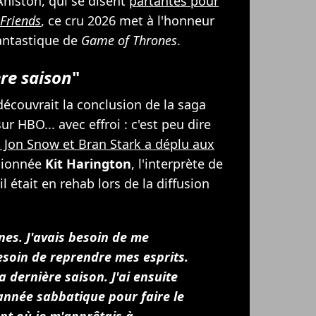
Aniston, qui se disent
partantes pour
Friends
, ce cru 2026 met à l'honneur
antastique de
Game of Thrones
.
ère saison
"
c découvrait la conclusion de la saga
r HBO... avec effroi : c'est peu dire
, Jon Snow et Bran Stark a déplu aux
isionnée
Kit Harington
, l'interprète de
 était en rehab lors de la diffusion
ines. J'avais besoin de me
besoin de reprendre mes esprits.
 la dernière saison. J'ai ensuite
année sabbatique pour faire le