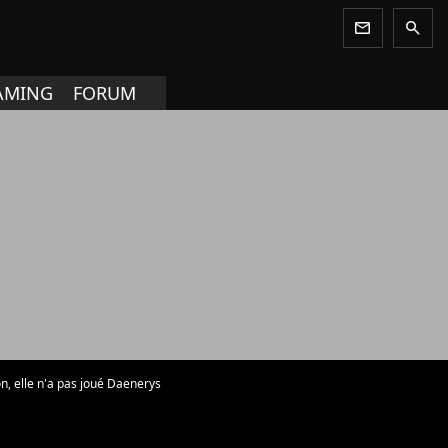
newsletter
search
AMING
FORUM
on, elle n'a pas joué Daenerys