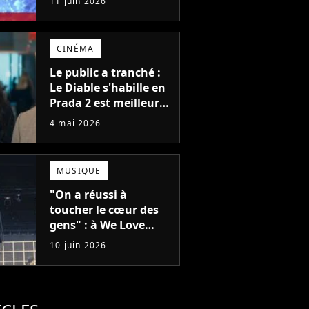
11 juin 2026
science-fiction des
créateurs de Game of
Thrones
CINÉMA
Le public a tranché :
Le Diable s'habille en
Prada 2 est meilleur
que le premier, mais
4 mai 2026
son réalisateur a
signé un film qui
surpasse les deux
MUSIQUE
"On a réussi à
toucher le cœur des
gens" : à We Love
Green, Feu!
10 juin 2026
Chatterton s'impose
comme le groupe rock
français de sa
génération