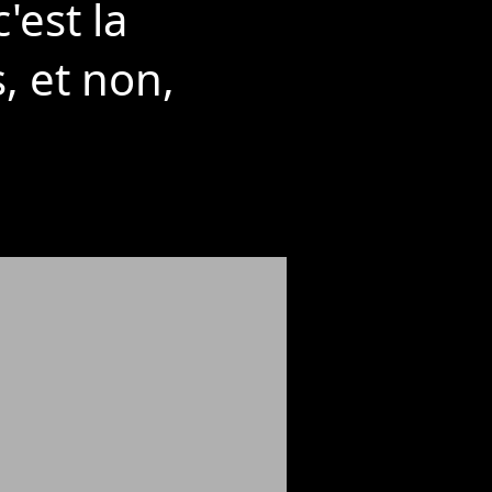
'est la
, et non,