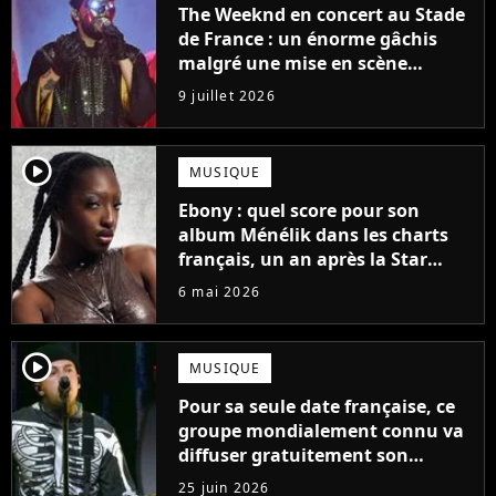
The Weeknd en concert au Stade
de France : un énorme gâchis
malgré une mise en scène
colossale
9 juillet 2026
player2
MUSIQUE
Ebony : quel score pour son
album Ménélik dans les charts
français, un an après la Star
Academy ?
6 mai 2026
player2
MUSIQUE
Pour sa seule date française, ce
groupe mondialement connu va
diffuser gratuitement son
concert en streaming
25 juin 2026