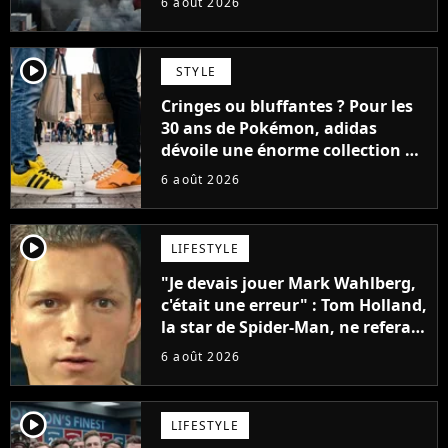
6 août 2026
player2
STYLE
Cringes ou bluffantes ? Pour les
30 ans de Pokémon, adidas
dévoile une énorme collection de
sneakers et je ne sais pas quoi en
6 août 2026
penser
player2
LIFESTYLE
"Je devais jouer Mark Wahlberg,
c'était une erreur" : Tom Holland,
la star de Spider-Man, ne referait
pas ce blockbuster
6 août 2026
player2
LIFESTYLE