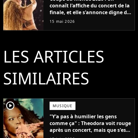
connaît l'affiche du concert de la
finale, et elle s'annonce digne du
Super Bowl
15 mai 2026
LES ARTICLES
SIMILAIRES
player2
MUSIQUE
"Y'a pas à humilier les gens
comme ça" : Theodora voit rouge
après un concert, mais que s'est-
il passé ?