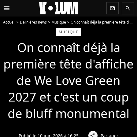
menu
newsletter
search
Accueil
Dernières news
Musique
On connaît déjà la première tête d'affiche de We Love Green 2027 et c'est un coup de bluff monumental
MUSIQUE
On connaît déjà la
première tête d'affiche
de We Love Green
2027 et c'est un coup
de bluff monumental
Publié le 10 juin 2026 à 16:25
Partager
share