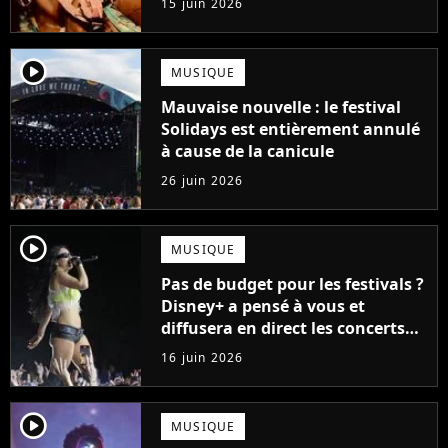
15 juin 2026
player2
MUSIQUE
Mauvaise nouvelle : le festival
Solidays est entièrement annulé
à cause de la canicule
26 juin 2026
player2
MUSIQUE
Pas de budget pour les festivals ?
Disney+ a pensé à vous et
diffusera en direct les concerts
de cet incontournable festival
16 juin 2026
player2
MUSIQUE