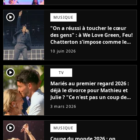
player2
MUSIQUE
"On a réussi à toucher le cœur
des gens" : à We Love Green, Feu!
Chatterton s'impose comme le
groupe rock français de sa
10 juin 2026
génération
player2
TV
Mariés au premier regard 2026 :
déjà le divorce pour Mathieu et
Julie ? "Ce n'est pas un coup de
foudre"
3 mars 2026
player2
MUSIQUE
Coupe du monde 2026 : on