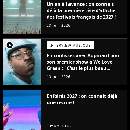
Un an à l'avance : on connait
déjà la première tête d'affiche
des festivals français de 2027 !
23 juin 2026
player2
INTERVIEW MUSIQUE
En coulisses avec Aupinard pour
son premier show à We Love
Green : "C'est le plus beau
cadeau qu'on puisse me faire"
13 juin 2026
Enfoirés 2027 : on connaît déjà
une recrue !
1 mars 2026