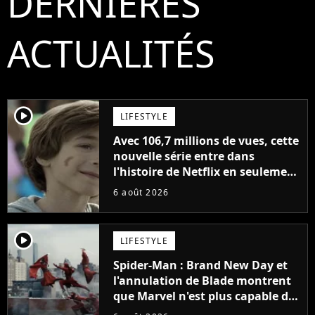
DERNIÈRES
ACTUALITÉS
player2
LIFESTYLE
Avec 106,7 millions de vues, cette
nouvelle série entre dans
l'histoire de Netflix en seulement
48 jours
6 août 2026
player2
LIFESTYLE
Spider-Man : Brand New Day et
l'annulation de Blade montrent
que Marvel n'est plus capable de
faire quoi que ce soit de simple