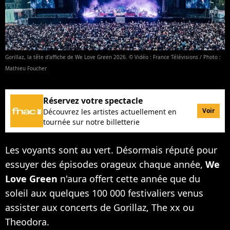
Gorillaz, la tête d'affiche de We Love Green 2026. © Vidéo : France Télévisions / Photo :
Mathieu Foucher
Réservez votre spectacle
Voir
Découvrez les artistes actuellement en
tournée sur notre billetterie
Les voyants sont au vert. Désormais réputé pour
essuyer des épisodes orageux chaque année,
We
Love Green
n'aura offert cette année que du
soleil aux quelques 100 000 festivaliers venus
assister aux concerts de Gorillaz, The xx ou
Theodora.