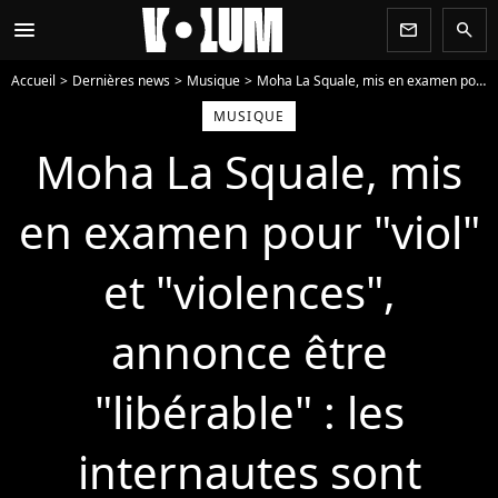
menu
newsletter
search
Accueil
Dernières news
Musique
Moha La Squale, mis en examen pour "viol" et "violences", annonce être "libérable" : les internautes sont écoeurés et le recadrent
MUSIQUE
Moha La Squale, mis
en examen pour "viol"
et "violences",
annonce être
"libérable" : les
internautes sont