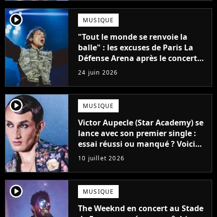
player2
MUSIQUE
"Tout le monde se renvoie la
balle" : les excuses de Paris La
Défense Arena après le concert
interrompu d'Iron Maiden ne
24 juin 2026
passent pas
player2
MUSIQUE
Victor Aupecle (Star Academy) se
lance avec son premier single :
essai réussi ou manqué ? Voici
notre avis !
10 juillet 2026
player2
MUSIQUE
The Weeknd en concert au Stade