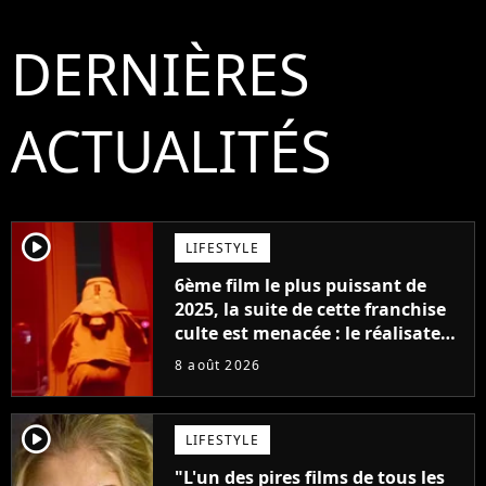
DERNIÈRES
ACTUALITÉS
player2
LIFESTYLE
6ème film le plus puissant de
2025, la suite de cette franchise
culte est menacée : le réalisateur
claque la porte pour "différends
8 août 2026
créatifs"
player2
LIFESTYLE
"L'un des pires films de tous les