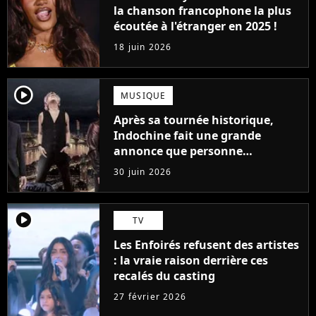
la chanson francophone la plus
écoutée à l'étranger en 2025 !
18 juin 2026
player2
MUSIQUE
Après sa tournée historique,
Indochine fait une grande
annonce que personne
n'attendait
30 juin 2026
player2
TV
Les Enfoirés refusent des artistes
: la vraie raison derrière ces
recalés du casting
27 février 2026