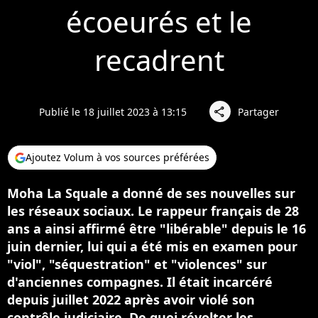
écoeurés et le
recadrent
Publié le 18 juillet 2023 à 13:15
Partager
share
Ajoutez Volum à vos sources préférées
Moha La Squale a donné de ses nouvelles sur
les réseaux sociaux. Le rappeur français de 28
ans a ainsi affirmé être "libérable" depuis le 16
juin dernier, lui qui a été mis en examen pour
"viol", "séquestration" et "violences" sur
d'anciennes compagnes. Il était incarcéré
depuis juillet 2022 après avoir violé son
contrôle judiciaire. De quoi révolter les