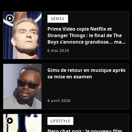
player2
SÉRIES
Prime Video copie Netflix et
Stranger Things : le final de The
Boys s'annonce grandiose... mais
vous risquez d'être spoilé
6 mai 2026
Gims de retour en musique après
sa mise en examen
4 avril 2026
player2
LIFESTYLE
Nero chat noir : le nouveau film