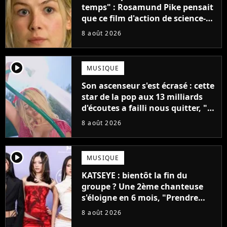
temps" : Rosamund Pike pensait
que ce film d'action de science-
fiction avec Dwayne Johnson
8 août 2026
mettrait fin à sa carrière
player2
MUSIQUE
Son ascenseur s'est écrasé : cette
star de la pop aux 13 milliards
d'écoutes a failli nous quitter, "Je
pensais ne plus jamais chanter"
8 août 2026
player2
MUSIQUE
KATSEYE : bientôt la fin du
groupe ? Une 2ème chanteuse
s'éloigne en 6 mois, "Prendre
cette décision n’a pas été facile"
8 août 2026