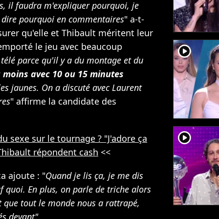
ors, il faudra m'expliquer pourquoi, je
me dire pourquoi en commentaires
" a-t-
surer qu'elle et Thibault méritent leur
 remporté le jeu avec beaucoup
player2
 télé parce qu'il y a du montage et du
u moins avec 10 ou 15 minutes
les jaunes. On a discuté avec Laurent
res
" affirme la candidate des
player2
du sexe sur le tournage ? "J'adore ça
t Thibault répondent cash
<<
a ajoute : "
Quand je lis ça, je me dis
uf quoi. En plus, on parle de triche alors
t que tout le monde nous a rattrapé,
és devant"
.