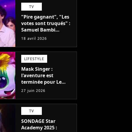
TV
"Pire gagnant", "Les
votes sont truqués" :
Samuel Bambi
gagnant de Danse
18 avril 2026
avec les stars 2026,
Juju Fitcats volée ?
LIFESTYLE
Mask Singer :
l'aventure est
terminée pour Le
Bouquet, ancienne
27 juin 2026
gagnante de la Star
Academy
TV
SONDAGE Star
Academy 2025 :