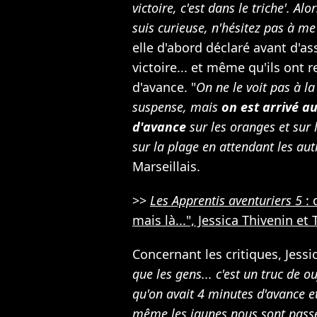
victoire, c'est dans le triche'. Al
suis curieuse, n'hésitez pas à 
elle d'abord déclaré avant d'as
victoire... et même qu'ils ont
d'avance. "
On ne le voit pas à la
suspense, mais
on est arrivé a
d'avance
sur les oranges et sur 
sur la plage en attendant les aut
Marseillais.
>>
Les Apprentis aventuriers 5
: 
mais là...", Jessica Thivenin e
Concernant les critiques, Jessic
que les gens... c'est un truc de o
qu'on avait 4 minutes d'avance e
même les jaunes nous sont pass