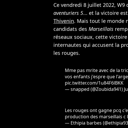
Ce vendredi 8 juillet 2022, W9 
aventuriers 5
... et la victoire 
Thivenin
. Mais tout le monde n
candidats des
Marseillais
rempo
réseaux sociaux, cette victoire
internautes qui accusent la pro
les rouges.
Mme pas mrite avec de la tri
vos enfants j'espre que l'arg
pic.twitter.com/1u84F6lBKK
— snapped (@Zoubida941)
Ju
Les rouges ont gagne pcq c'e
production des marseillais c l
— Ethipia barbes (@ethipia9