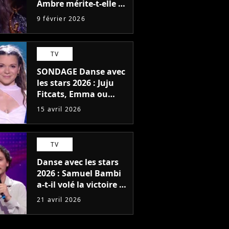
Ambre mérite-t-elle sa
victoire en finale face
9 février 2026
à Léa ?
TV
SONDAGE Danse avec
les stars 2026 : Juju
Fitcats, Emma ou
Samuel Bambi, qui
15 avril 2026
mérite de gagner la
finale du vendredi 17
avril ?
TV
Danse avec les stars
2026 : Samuel Bambi
a-t-il volé la victoire à
Juju Fitcats ? Sa
21 avril 2026
réponse aux critiques
qui l'accusent d'être le