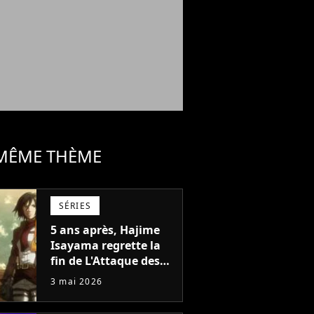
 MÊME THÈME
SÉRIES
5 ans après, Hajime
Isayama regrette la
fin de L'Attaque des
Titans, "Il y a un
3 mai 2026
manque de sincérité"