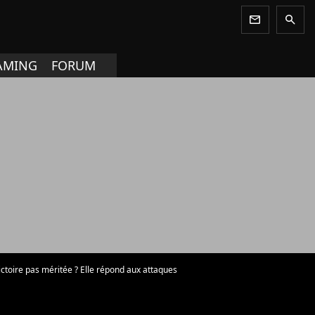
newsletter
search
AMING
FORUM
ictoire pas méritée ? Elle répond aux attaques