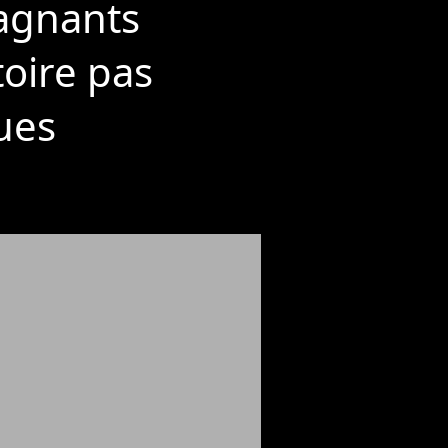
gagnants
toire pas
ues