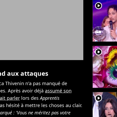
player2
player2
nd aux attaques
ica Thivenin n'a pas manqué de
es. Après avoir déjà
assumé son
player2
ait parler
lors des
Apprentis
as hésité à mettre les choses au clair.
marqué : 'Vous ne méritez pas votre