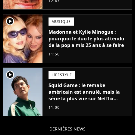
12:47
player2
MUSIQUE
Madonna et Kylie Minogue :
pourquoi le duo le plus attendu
de la pop a mis 25 ans à se faire
11:50
player2
LIFESTYLE
Squid Game : le remake
américain est annulé, mais la
série la plus vue sur Netflix
pourrait avoir une version
11:00
française
DERNIÈRES NEWS