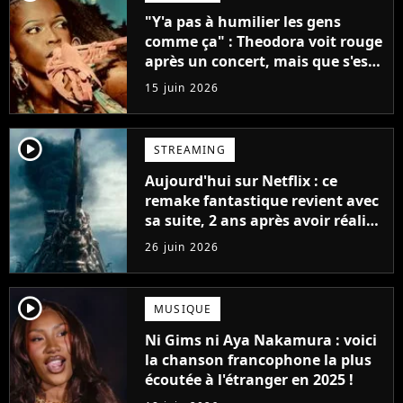
"Y'a pas à humilier les gens
comme ça" : Theodora voit rouge
après un concert, mais que s'est-
il passé ?
15 juin 2026
player2
STREAMING
Aujourd'hui sur Netflix : ce
remake fantastique revient avec
sa suite, 2 ans après avoir réalisé
60 millions de vues et régné 6
26 juin 2026
semaines dans le Top 10
player2
MUSIQUE
Ni Gims ni Aya Nakamura : voici
la chanson francophone la plus
écoutée à l'étranger en 2025 !