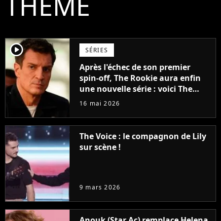
THÈME
player2
SÉRIES
Après l'échec de son premier
spin-off, The Rookie aura enfin
une nouvelle série : voici The
Rookie : North
16 mai 2026
The Voice : le compagnon de Lily
sur scène !
9 mars 2026
Anouk (Star Ac) remplace Helena