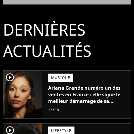
DERNIÈRES
ACTUALITÉS
player2
MUSIQUE
Ariana Grande numéro un des
ventes en France : elle signe le
meilleur démarrage de sa
carrière avec son album Petal
15:08
player2
LIFESTYLE