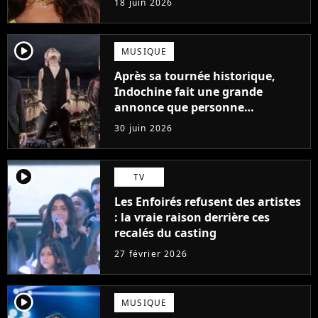
18 juin 2026
player2
MUSIQUE
Après sa tournée historique,
Indochine fait une grande
annonce que personne
n'attendait
30 juin 2026
player2
TV
Les Enfoirés refusent des artistes
: la vraie raison derrière ces
recalés du casting
27 février 2026
player2
MUSIQUE