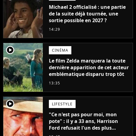
Michael 2 officialisé : une partie
de la suite déjà tournée, une
sortie possible en 2027 ?
14:29
player2
CINÉMA
Le film Zelda marquera la toute
dernière apparition de cet acteur
emblématique disparu trop tôt
13:35
player2
LIFESTYLE
"Ce n'est pas pour moi, mon
pote" : il y a 33 ans, Harrison
Ford refusait l'un des plus
grands succès de tous les temps