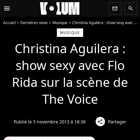
menu
newsletter
search
Accueil
Dernières news
Musique
Christina Aguilera : show sexy avec Flo Rida sur la scène de The Voice
MUSIQUE
Christina Aguilera :
show sexy avec Flo
Rida sur la scène de
The Voice
Publié le 5 novembre 2013 à 18:36
Partager
share