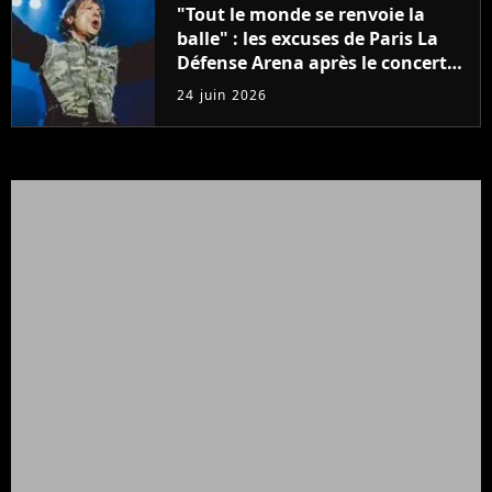
"Tout le monde se renvoie la
balle" : les excuses de Paris La
Défense Arena après le concert
interrompu d'Iron Maiden ne
24 juin 2026
passent pas