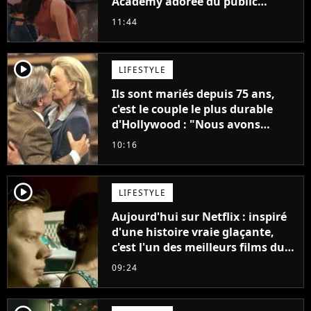
Academy adorée du public
annonce son premier album,
11:44
"C'est tellement puissant"
player2
LIFESTYLE
Ils sont mariés depuis 75 ans,
c'est le couple le plus durable
d'Hollywood : "Nous avons
avancé jour après jour, et les
10:16
jours se sont transformés en
décennies"
player2
LIFESTYLE
Aujourd'hui sur Netflix : inspiré
d'une histoire vraie glaçante,
c'est l'un des meilleurs films du
21ème siècle
09:24