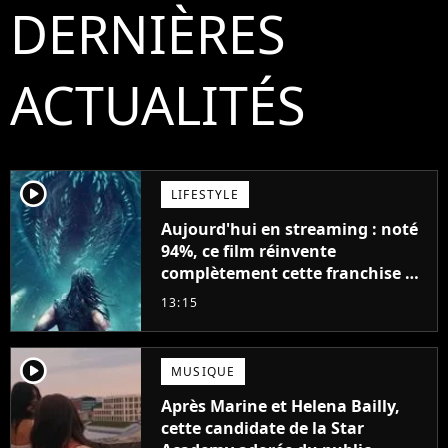
DERNIÈRES
ACTUALITÉS
player2
LIFESTYLE
Aujourd'hui en streaming : noté
94%, ce film réinvente
complètement cette franchise de
science-fiction vieille de 40 ans
13:15
player2
MUSIQUE
Après Marine et Helena Bailly,
cette candidate de la Star