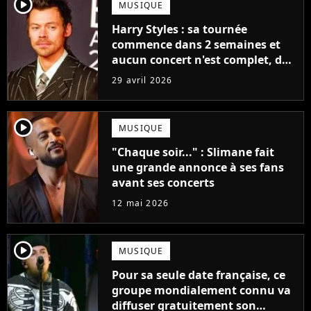
player2
MUSIQUE
Harry Styles : sa tournée
commence dans 2 semaines et
aucun concert n'est complet, des
milliers de places disponibles
29 avril 2026
chaque soir
player2
MUSIQUE
"Chaque soir..." : Slimane fait
une grande annonce à ses fans
avant ses concerts
12 mai 2026
player2
MUSIQUE
Pour sa seule date française, ce
groupe mondialement connu va
diffuser gratuitement son