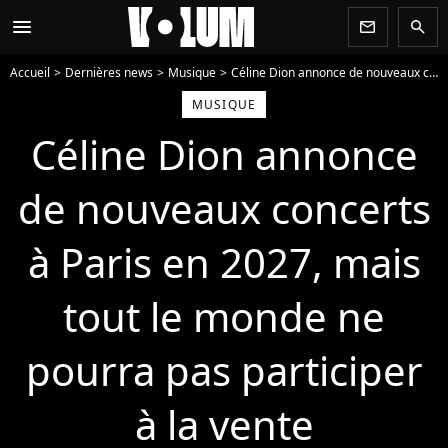
menu
newsletter
search
Accueil
Dernières news
Musique
Céline Dion annonce de nouveaux concerts à Paris en 2027, mais tout le monde ne pourra pas participer à la vente
MUSIQUE
Céline Dion annonce
de nouveaux concerts
à Paris en 2027, mais
tout le monde ne
pourra pas participer
à la vente