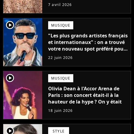
tenter votre chance
7 avril 2026
player2
MUSIQUE
"Les plus grands artistes français
et internationaux" : on a trouvé
votre nouveau spot préféré pour
les concerts en 2027 !
22 juin 2026
player2
MUSIQUE
Olivia Dean à l'Accor Arena de
Paris : son concert était-il à la
hauteur de la hype ? On y était
18 juin 2026
player2
STYLE