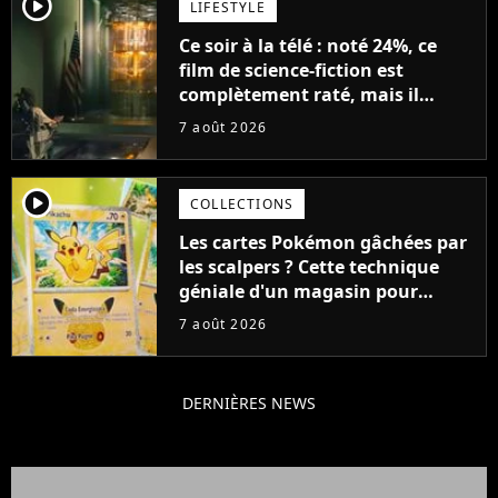
player2
LIFESTYLE
Ce soir à la télé : noté 24%, ce
film de science-fiction est
complètement raté, mais il
aurait pu être encore pire à
7 août 2026
cause de son acteur
player2
COLLECTIONS
Les cartes Pokémon gâchées par
les scalpers ? Cette technique
géniale d'un magasin pour
ruiner les revendeurs
7 août 2026
DERNIÈRES NEWS