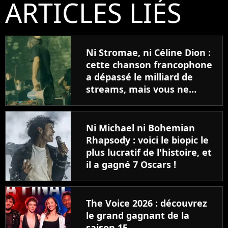
ARTICLES LIÉS
Ni Stromae, ni Céline Dion :
cette chanson francophone
a dépassé le milliard de
streams, mais vous ne
connaissez pas son
chanteur, "Personne ne
connait mon nom"
Ni Michael ni Bohemian
Rhapsody : voici le biopic le
plus lucratif de l'histoire, et
il a gagné 7 Oscars !
The Voice 2026 : découvrez
le grand gagnant de la
saison 15