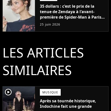
35 dollars : c'est le prix de la
tenue de Zendaya à l'avant-
première de Spider-Man à Paris,
"Le style n'a pas besoin de coûter
25 juin 2026
une fortune"
LES ARTICLES
SIMILAIRES
player2
MUSIQUE
Après sa tournée historique,
Indochine fait une grande