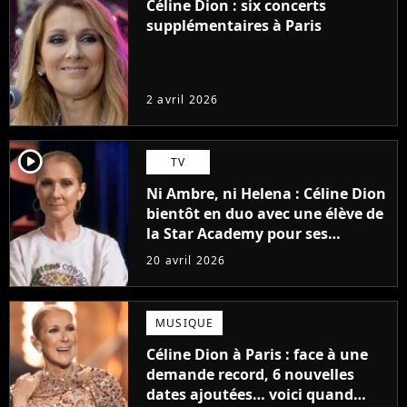
Céline Dion : six concerts
supplémentaires à Paris
2 avril 2026
player2
TV
Ni Ambre, ni Helena : Céline Dion
bientôt en duo avec une élève de
la Star Academy pour ses
concerts à Paris ?
20 avril 2026
MUSIQUE
Céline Dion à Paris : face à une
demande record, 6 nouvelles
dates ajoutées… voici quand