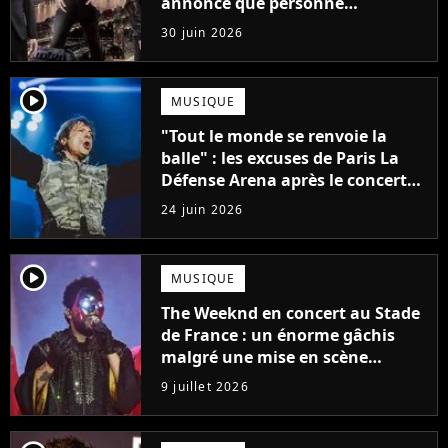
annonce que personne
n'attendait
30 juin 2026
player2
MUSIQUE
"Tout le monde se renvoie la
balle" : les excuses de Paris La
Défense Arena après le concert
interrompu d'Iron Maiden ne
24 juin 2026
passent pas
player2
MUSIQUE
The Weeknd en concert au Stade
de France : un énorme gâchis
malgré une mise en scène
colossale
9 juillet 2026