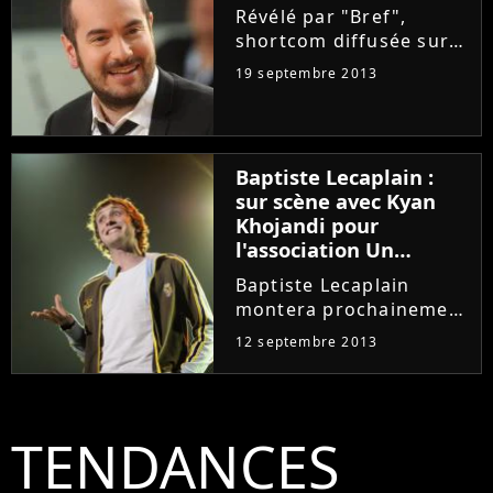
Révélé par "Bref",
toujours sur...
shortcom diffusée sur
Canal Plus en 2011-
19 septembre 2013
2012, Kyan Khojandi va
faire ses premiers pas
au cinéma. L'acteur et
humoriste de 31 ans a
Baptiste Lecaplain :
été choisi pour
sur scène avec Kyan
rejoindre le...
Khojandi pour
l'association Un
cadeau pour la Vie
Baptiste Lecaplain
montera prochainement
sur la scène de
12 septembre 2013
l'Européen de Paris, aux
côtés de Kyan Khojandi,
dans le cadre de la
soirée "Les parrains
TENDANCES
font leur show",
organisée au profit...