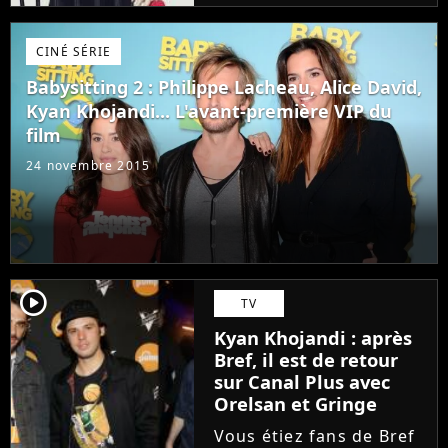
Médecin vient de lancer
sa nouvelle édition de
CINÉ SÉRIE
l'opération "Tous en nez
rouge" à laquelle ont
Babysitting 2 : Philippe Lacheau, Alice David,
participé...
Kyan Khojandi... L'avant-première VIP du
film
24 novembre 2015
player2
TV
Kyan Khojandi : après
Bref, il est de retour
sur Canal Plus avec
Orelsan et Gringe
Vous étiez fans de Bref