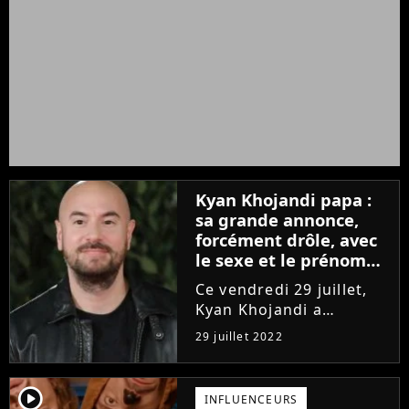
Kyan Khojandi papa :
sa grande annonce,
forcément drôle, avec
le sexe et le prénom
du bébé en bonus
Ce vendredi 29 juillet,
Kyan Khojandi a
annoncé une grande
29 juillet 2022
nouvelle à ses fans sur
son compte Instagram.
L'humoriste et star de
player2
INFLUENCEURS