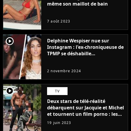
même son maillot de bain
7 août 2023
player2
Delphine Wespiser nue sur
Instagram : l'ex-chroniqueuse de
TPMP se déshabille
intégralement pour la bonne
cause (et ça ne plait pas à tout le
2 novembre 2024
monde)
player2
TV
Deux stars de télé-réalité
débarquent sur Jacquie et Michel
et tournent un film porno : les
premières images du tournage
19 juin 2023
(exclu)