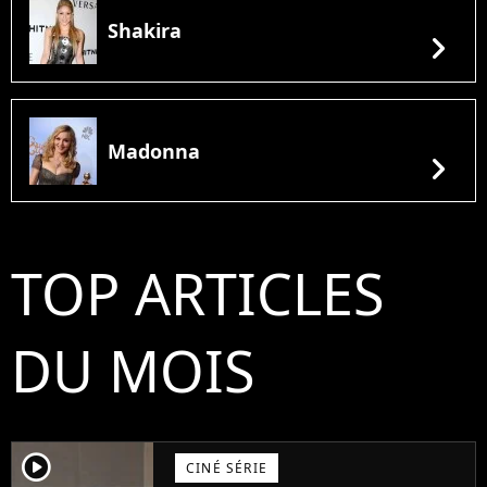
Shakira
chevron_right
Madonna
chevron_right
TOP ARTICLES
DU MOIS
player2
CINÉ SÉRIE