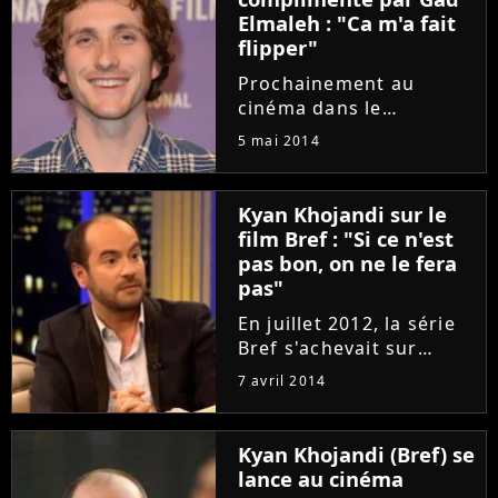
Elmaleh : "Ca m'a fait
flipper"
Prochainement au
cinéma dans le
prometteur "Libre et
5 mai 2014
Assoupi", Baptiste
Lecaplain est en train
de prouver à la France
Kyan Khojandi sur le
entière qu'il a du talent
film Bref : "Si ce n'est
à revendre et qu'il ne
pas bon, on ne le fera
compte pas s'arrêter...
pas"
En juillet 2012, la série
Bref s'achevait sur
Canal+ donnant aux
7 avril 2014
téléspectateurs un
rendez-vous au
cinéma... Un an et demi
Kyan Khojandi (Bref) se
plus tard, Kyan Khojandi
lance au cinéma
a confié travailler