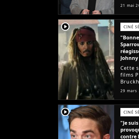
21 mai 2
player2
CINÉ S
"Bonne 
Sparrow
réagiss
Johnny 
Cette 
films P
Bruckh
la saga
29 mars
Une an
player2
CINÉ S
"Je sui
provoqu
contre 