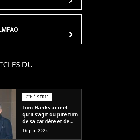
LMFAO
chevron_right
ICLES DU
CINÉ SÉRIE
Tom Hanks admet
qu'il s'agit du pire film
de sa carrière et de
l'un des pires de
16 juin 2024
l'histoire du cinéma :