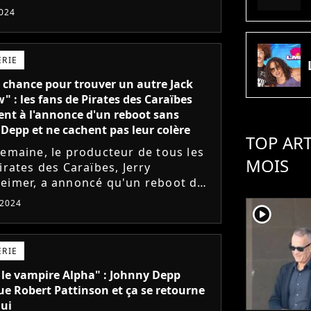
024
ÉRIE
chance pour trouver un autre Jack
" : les fans de Pirates des Caraïbes
ent à l'annonce d'un reboot sans
Depp et ne cachent pas leur colère
TOP ART
semaine, le producteur de tous les
MOIS
irates des Caraïbes, Jerry
eimer, a annoncé qu'un reboot de
 de film culte pourrait voir le jour.
 2024
player2
nonce qui a de...
ÉRIE
s le vampire Alpha" : Johnny Depp
e Robert Pattinson et ça se retourne
lui