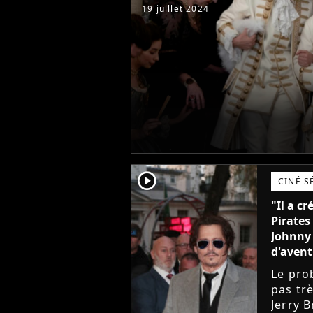
19 juillet 2024
player2
CINÉ S
"Il a c
Pirates
Johnny 
d'avent
Le pro
pas tr
Jerry B