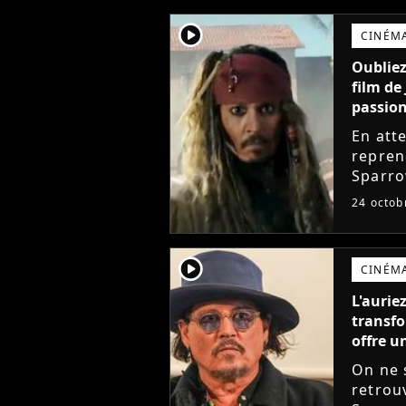
player2
CINÉM
Oubliez
film de
passion
En att
repren
Sparro
adoré 
24 octob
projet 
player2
CINÉM
L'aurie
transf
offre 
On ne 
retrou