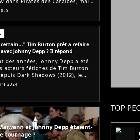
w dans Pirates des Caraïbes, mais
r est de retour à Hollywood. Il vient
 2025
mer le tournage...
A
 certain..." Tim Burton prêt a refaire
 avec Johnny Depp ? Il répond
t des années, Johnny Depp a été
es acteurs fétiches de Tim Burton.
depuis Dark Shadows (2012), le
teur n'a pas refait tourner l'acteur.
bre 2024
tant, il n'exclut...
TOP PE
: Maïwenn et Johnny Depp étaient-
le tournage ?