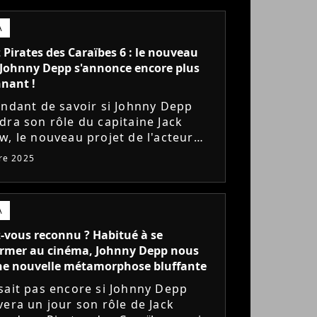
A
 Pirates des Caraïbes 6 : le nouveau
 Johnny Depp s'annonce encore plus
nant !
endant de savoir si Johnny Depp
dra son rôle du capitaine Jack
w, le nouveau projet de l'acteur
s'apprête toutefois à nous offrir un
re 2025
de nouveau film...
A
z-vous reconnu ? Habitué à se
ormer au cinéma, Johnny Depp nous
une nouvelle métamorphose bluffante
sait pas encore si Johnny Depp
vera un jour son rôle de Jack