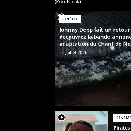
(PureBreak).
player2
CINÉMA
Johnny Depp fait un retour
découvrez la bande-annonce
adaptation du Chant de No
24 juillet 2026
player2
CINÉM
Pirates