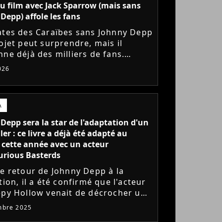
 film avec Jack Sparrow (mais sans
Depp) affole les fans
ates des Caraïbes sans Johnny Depp
ojet peut surprendre, mais il
nne déjà des milliers de fans.
annonce impressionnante,
026
on XXL… et un financement qui...
A
Depp sera la star de l'adaptation d'un
ler : ce livre a déjà été adapté au
cette année avec un acteur
urious Basterds
le retour de Johnny Depp à la
tion, il a été confirmé que l'acteur
epy Hollow venait de décrocher un
 rôle principal. Il sera la star de
mbre 2025
tation cinématographique...