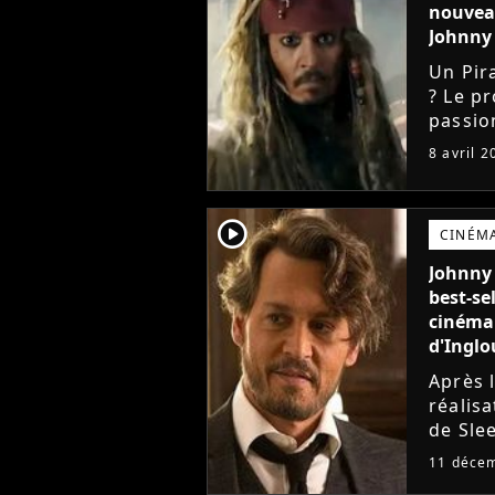
nouveau
Johnny 
Un Pir
? Le pr
passio
Bande-
8 avril 2
ambiti
player2
CINÉM
Johnny 
best-sel
cinéma 
d'Inglo
Après 
réalisa
de Sle
nouveau
11 déce
l'adap