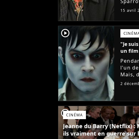
Sparro
l'acteu
15 avril
d'enta
player2
CINÉM
"Je suis
un film
Pendan
l'un d
Mais, 
réalisa
2 décem
Pour au
player2
CINÉMA
Jeanne du Barry (Netflix) 
ils vraiment en guerre sur 