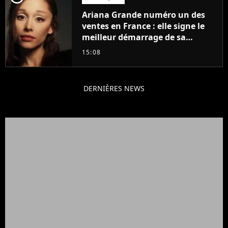
Ariana Grande numéro un des
ventes en France : elle signe le
meilleur démarrage de sa
carrière avec son album Petal
15:08
DERNIÈRES NEWS