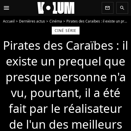
menu
newsletter
search
Accueil
Dernières actus
Cinéma
Pirates des Caraïbes : il existe un prequel que presque personne n'a vu, pourtant, il a été fait par le réalisateur de l'un des meilleurs films de science-fiction du 21e siècle
CINÉ SÉRIE
Pirates des Caraïbes : il
existe un prequel que
presque personne n'a
vu, pourtant, il a été
fait par le réalisateur
de l'un des meilleurs