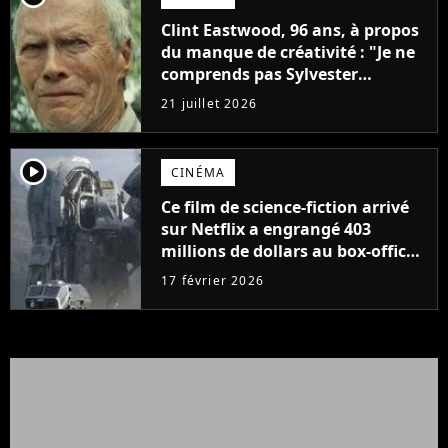
Clint Eastwood, 96 ans, à propos
du manque de créativité : "Je ne
comprends pas Sylvester
Stallone. J'ai l'impression qu'il ne
21 juillet 2026
fait ça que pour l'argent"
player2
CINÉMA
Ce film de science-fiction arrivé
sur Netflix a engrangé 403
millions de dollars au box-office
et fait revivre l'une des sagas les
17 février 2026
plus emblématiques de tous les
temps