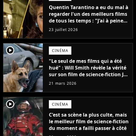
Quentin Tarantino a eu du mal à
regarder l'un des meilleurs films
de tous les temps : "J'ai à peine
réussi à aller jusqu'au générique
23 juillet 2026
de fin"
player2
CINÉMA
"Le seul de mes films qui a été
hué" : Will Smith révèle la vérité
sur son film de science-fiction Je
suis une légende
21 mars 2026
player2
CINÉMA
C'est sa scène la plus culte, mais
le meilleur film de science-fiction
du moment a failli passer à côté