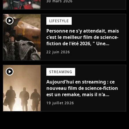
30 mars 2026
player2
LIFESTYLE
Personne ne s'y attendait, mais
c'est le meilleur film de science-
fiction de l'été 2026, " Une
aventure spatiale étonnamment
22 juin 2026
sombre"
player2
STREAMING
Aujourd'hui en streaming : ce
nouveau film de science-fiction
est un remake, mais il n'a
pourtant rien à voir avec la
19 juillet 2026
version de 1987