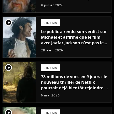
ses 70 ans
9 juillet 2026
player2
CINÉMA
Le public a rendu son verdict sur
Michael et affirme que le film
avec Jaafar Jackson n'est pas le
meilleur biopic musical de 2026.
28 avril 2026
Un autre film le surpasse
player2
CINÉMA
78 millions de vues en 9 jours : le
nouveau thriller de Netflix
pourrait déjà bientôt rejoindre le
top 10 des films les plus vus de
6 mai 2026
l'histoire
player2
CINÉMA