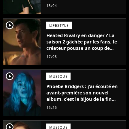
18:04
player2
LIFESTYLE
Heated Rivalry en danger ? La
saison 2 gâchée par les fans, le
créateur pousse un coup de
gueule
17:08
player2
MUSIQUE
Phoebe Bridgers : j'ai écouté en
avant-première son nouvel
album, c'est le bijou de la fin
d'été
16:26
player2
MUSIQUE