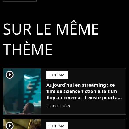
SUR LE MÊME
THÈME
player2
CINÉMA
Aujourd'hui en streaming : ce
film de science-fiction a fait un
flop au cinéma, il existe pourtant
2 versions différentes
30 avril 2026
player2
CINÉMA