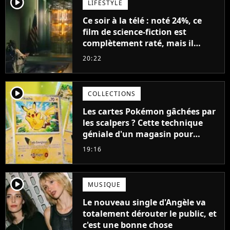
player2
LIFESTYLE
Ce soir à la télé : noté 24%, ce
film de science-fiction est
complètement raté, mais il
aurait pu être encore pire à
20:22
cause de son acteur
player2
COLLECTIONS
Les cartes Pokémon gâchées par
les scalpers ? Cette technique
géniale d'un magasin pour
ruiner les revendeurs
19:16
player2
MUSIQUE
Le nouveau single d'Angèle va
totalement dérouter le public, et
c'est une bonne chose