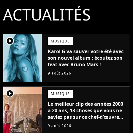
ACTUALITÉS
player2
MUSIQUE
Karol G va sauver votre été avec
son nouvel album : écoutez son
feat avec Bruno Mars !
9 août 2026
player2
MUSIQUE
Le meilleur clip des années 2000
a 20 ans, 13 choses que vous ne
saviez pas sur ce chef-d'œuvre
qui a révolutionné YouTube
9 août 2026