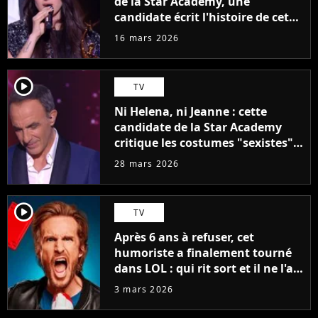
de la Star Academy, une
candidate écrit l'histoire de cette
promo 2025
16 mars 2026
player2
TV
Ni Helena, ni Jeanne : cette
candidate de la Star Academy
critique les costumes "sexistes"
de l'émission, "Ca nous mettait
28 mars 2026
très mal à l'aise"
player2
TV
Après 6 ans à refuser, cet
humoriste a finalement tourné
dans LOL : qui rit sort et il ne l'a
pas fait pour l'argent, "J'ai
3 mars 2026
toujours dit..."