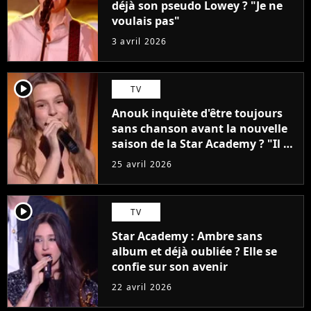
déjà son pseudo Lowey ? "Je ne
voulais pas"
3 avril 2026
player2
TV
Anouk inquiète d'être toujours
sans chanson avant la nouvelle
saison de la Star Academy ? "Il y
a quand même une pression"
25 avril 2026
player2
TV
Star Academy : Ambre sans
album et déjà oubliée ? Elle se
confie sur son avenir
22 avril 2026