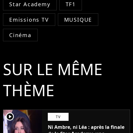
Star Academy
TF1
Emissions TV
MUSIQUE
Cinéma
SUR LE MÊME
THÈME
player2
TV
Ni Ambre, ni Léa : après la finale