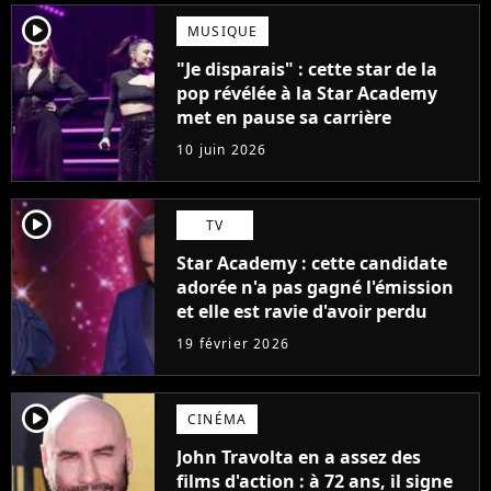
player2
MUSIQUE
"Je disparais" : cette star de la
pop révélée à la Star Academy
met en pause sa carrière
10 juin 2026
player2
TV
Star Academy : cette candidate
adorée n'a pas gagné l'émission
et elle est ravie d'avoir perdu
19 février 2026
player2
CINÉMA
John Travolta en a assez des
films d'action : à 72 ans, il signe