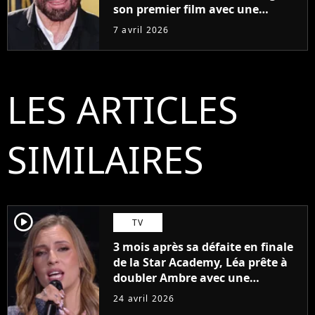
son premier film avec une
histoire écrite il y a 30 ans
7 avril 2026
LES ARTICLES
SIMILAIRES
player2
TV
3 mois après sa défaite en finale
de la Star Academy, Léa prête à
doubler Ambre avec une
première chanson ?
24 avril 2026