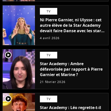
TV
Ni Pierre Garnier, ni Ulysse : cet
autre élève de la Star Academy
devait faire Danse avec les stars
2026
4 avril 2026
player2
TV
Star Academy : Ambre
défavorisée par rapport à Pierre
Garnier et Marine ?
21 février 2026
player2
TV
Star Academy : Léo regrette-t-il