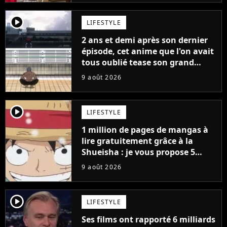
player2
LIFESTYLE
2 ans et demi après son dernier
épisode, cet anime que l'on avait
tous oublié tease son grand
retour
9 août 2026
player2
LIFESTYLE
1 million de pages de mangas à
lire gratuitement grâce à la
Shueisha : je vous propose 5
mangas jamais sortis en France
9 août 2026
à découvrir absolument
player2
LIFESTYLE
Ses films ont rapporté 6 milliards