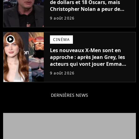
de dollars et 18 Oscars, mais
Christopher Nolan a peur de
tourner un genre de films très
9 août 2026
particulier
player2
CINÉMA
Les nouveaux X-Men sont en
approche : après Jean Grey, les
acteurs qui vont jouer Emma
Frost et Cyclope trouvés !
9 août 2026
DERNIÈRES NEWS