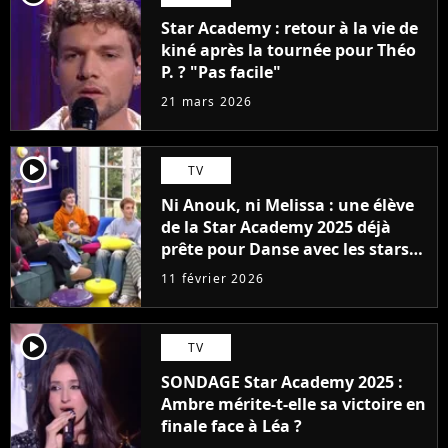
Star Academy : retour à la vie de
kiné après la tournée pour Théo
P. ? "Pas facile"
21 mars 2026
player2
TV
Ni Anouk, ni Melissa : une élève
de la Star Academy 2025 déjà
prête pour Danse avec les stars
2027
11 février 2026
player2
TV
SONDAGE Star Academy 2025 :
Ambre mérite-t-elle sa victoire en
finale face à Léa ?