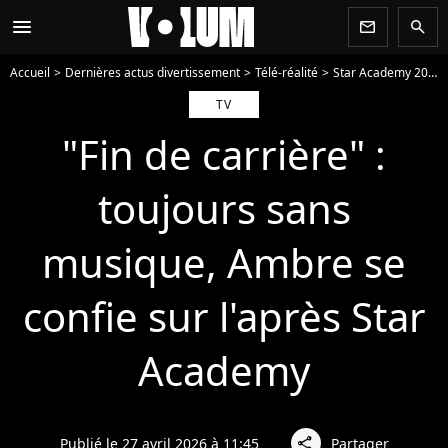
menu
newsletter
search
Accueil
Dernières actus divertissement
Télé-réalité
Star Academy 2025
TV
"Fin de carrière" :
toujours sans
musique, Ambre se
confie sur l'après Star
Academy
Publié le 27 avril 2026 à 11:45
Partager
share