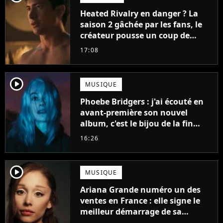
Heated Rivalry en danger ? La
saison 2 gâchée par les fans, le
créateur pousse un coup de
gueule
17:08
player2
MUSIQUE
Phoebe Bridgers : j'ai écouté en
avant-première son nouvel
album, c'est le bijou de la fin
d'été
16:26
player2
MUSIQUE
Ariana Grande numéro un des
ventes en France : elle signe le
meilleur démarrage de sa
carrière avec son album Petal