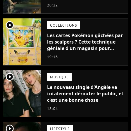
aurait pu être encore pire à
20:22
cause de son acteur
player2
COLLECTIONS
Les cartes Pokémon gâchées par
les scalpers ? Cette technique
géniale d'un magasin pour
ruiner les revendeurs
19:16
player2
MUSIQUE
Le nouveau single d'Angèle va
totalement dérouter le public, et
c'est une bonne chose
18:04
player2
LIFESTYLE