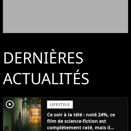
DERNIÈRES
ACTUALITÉS
player2
LIFESTYLE
Ce soir à la télé : noté 24%, ce
film de science-fiction est
complètement raté, mais il