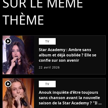
SUR LE MÊME
THÈME
player2
TV
Star Academy : Ambre sans
album et déjà oubliée ? Elle se
confie sur son avenir
22 avril 2026
player2
TV
Anouk inquiète d'être toujours
sans chanson avant la nouvelle
saison de la Star Academy ? "Il y