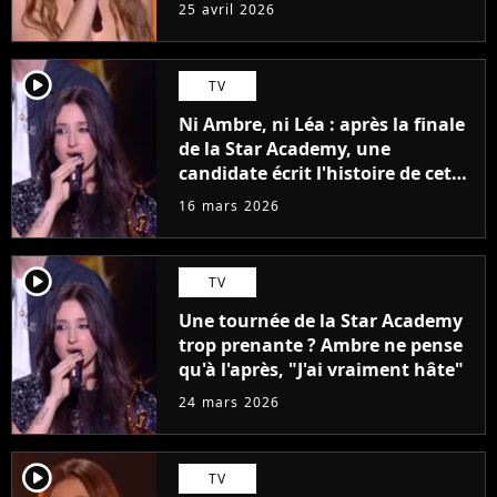
a quand même une pression"
25 avril 2026
player2
TV
Ni Ambre, ni Léa : après la finale
de la Star Academy, une
candidate écrit l'histoire de cette
promo 2025
16 mars 2026
player2
TV
Une tournée de la Star Academy
trop prenante ? Ambre ne pense
qu'à l'après, "J'ai vraiment hâte"
24 mars 2026
player2
TV