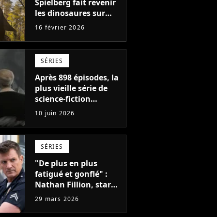
Spielberg fait revenir
les dinosaures sur
Netflix, 33 ans après
16 février 2026
Jurassic Park
SÉRIES
Après 898 épisodes, la
plus vieille série de
science-fiction
annulée ? Son
10 juin 2026
créateur s'en va et
personne ne sait ce
qui va se passer
SÉRIES
"De plus en plus
fatigué et gonflé" :
Nathan Fillion, star
de The Rookie, a lutté
29 mars 2026
pendant 7 ans avec
un rôle qui le