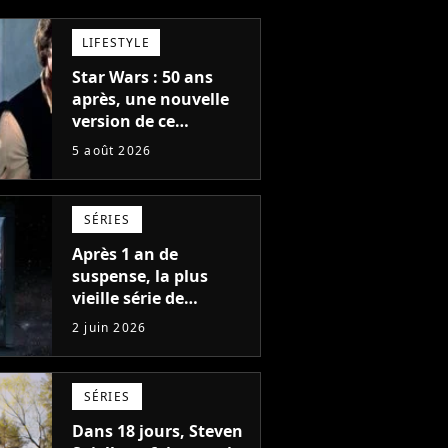
LIFESTYLE
Star Wars : 50 ans
après, une nouvelle
version de ce
classique de la
5 août 2026
science-fiction va
sortir, mais on ne la
verra jamais en
SÉRIES
France
Après 1 an de
suspense, la plus
vieille série de
science-fiction de la
2 juin 2026
télé tease une grande
annonce qui va tout
changer
SÉRIES
Dans 18 jours, Steven