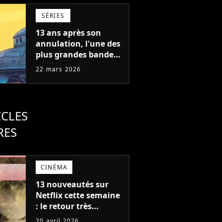
détruisait de plus en
SÉRIES
plus
13 ans après son
annulation, l'une des
plus grandes bandes
dessinées de science-
22 mars 2026
fiction va devenir une
série
ICLES
RES
CINÉMA
13 nouveautés sur
Netflix cette semaine
: le retour très
attendu de Hawkins
20 avril 2026