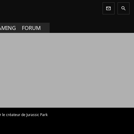
newsletter
search
AMING
FORUM
ar le créateur de Jurassic Park