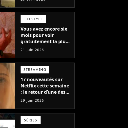
et un thriller de survie
avec Charlize Theron
LIFESTYLE
Vous avez encore six
mois pour voir
gratuitement la plus
grande série de tous
21 juin 2026
les temps !
STREAMING
17 nouveautés sur
Netflix cette semaine
: le retour d’une des
sagas les plus
29 juin 2026
populaires de la
plateforme et un
nouveau contenu
SÉRIES
interactif