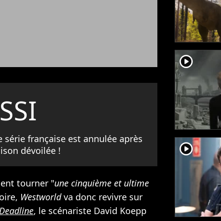
player2
SSI
 série française est annulée après
player2
aison dévoilée !
ient tourner "
une cinquième et ultime
oire,
Westworld
va donc revivre sur
Deadline
, le scénariste David Koepp