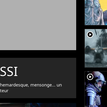
player2
SSI
player2
chemardesque, mensonge... un
ateur