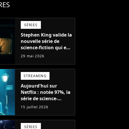
RES
SÉRIES
Stephen King valide la
nouvelle série de
science-fiction qui est
numéro 1 sur Netflix :
29 mai 2026
"Un vrai régal"
STREAMING
Aujourd'hui sur
Netflix : notée 97%, la
série de science-
fiction la plus drôle
15 juillet 2026
du moment est enfin
de retour avec 8
nouveaux épisodes
SÉRIES