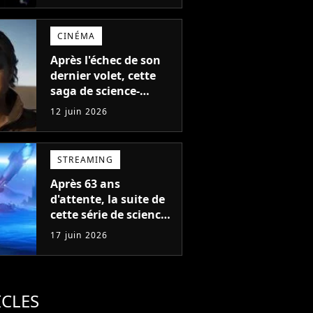
CINÉMA
Après l'échec de son
dernier volet, cette
saga de science-
fiction culte va
12 juin 2026
continuer avec une
série télé
STREAMING
Après 63 ans
d'attente, la suite de
cette série de science-
fiction va enfin offrir
17 juin 2026
aux fans ce qu'ils
attendent
ICLES