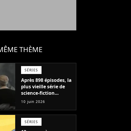
 MÊME THÈME
SÉRIES
Après 898 épisodes, la
plus vieille série de
science-fiction
annulée ? Son
10 juin 2026
créateur s'en va et
personne ne sait ce
qui va se passer
SÉRIES