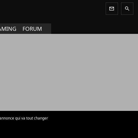
newsletter
search
AMING
FORUM
e annonce qui va tout changer