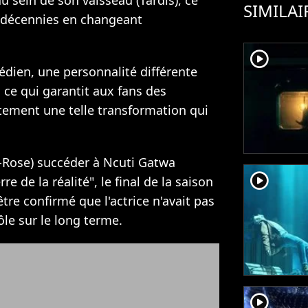
u sein de son vaisseau (Tardis), ce
SIMILAI
s décennies en changeant
player2
ien, une personnalité différente
 ce qui garantit aux fans des
stement une telle transformation qui
ex-Rose) succéder à Ncuti Gatwa
player2
re de la réalité", le final de la saison
d'être confirmé que l'actrice n'avait pas
ôle sur le long terme.
player2