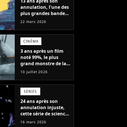
13 ans après son
annulation, l'une des
plus grandes bandes
dessinées de science-
22 mars 2026
fiction va devenir une
série
CINÉMA
3 ans après un film
noté 99%, le plus
grand monstre de la
science-fiction revient
10 juillet 2026
dans une suite qui va
écrire l'histoire
SÉRIES
24 ans après son
annulation injuste,
cette série de science-
fiction culte va ENFIN
16 mars 2026
avoir une suite