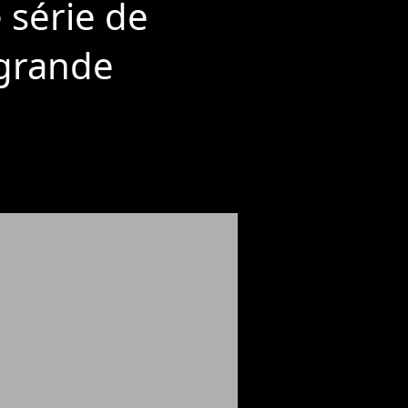
e série de
 grande