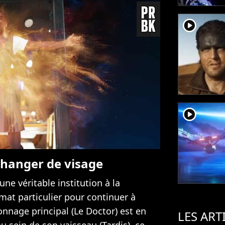
player2
player2
changer de visage
une véritable institution à la
rmat particulier pour continuer à
onnage principal (Le Doctor) est en
LES ART