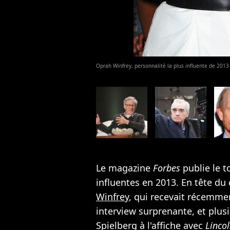
Oprah Winfrey, personnalité la plus influente de 201
Le magazine
Forbes
publie le t
influentes en 2013. En tête du
Winfrey
, qui recevait récemm
interview surprenante, et plus
Spielberg à l'affiche avec
Linco