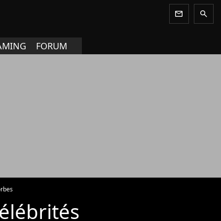
newsletter
search
AMING
FORUM
orbes
élébrités