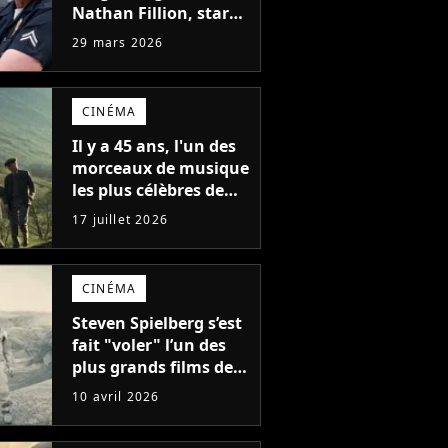
Nathan Fillion, star
de The Rookie, a lutté
29 mars 2026
pendant 7 ans avec
un rôle qui le
détruisait de plus en
CINÉMA
plus
Il y a 45 ans, l'un des
morceaux de musique
les plus célèbres de
l'histoire du cinéma
17 juillet 2026
était créé : la mélodie
est aujourd'hui plus
célèbre que le film
CINÉMA
pour lequel elle a été
composée
Steven Spielberg s’est
fait "voler" l’un des
plus grands films de
science-fiction de
10 avril 2026
l’histoire : sa
confession sur le chef-