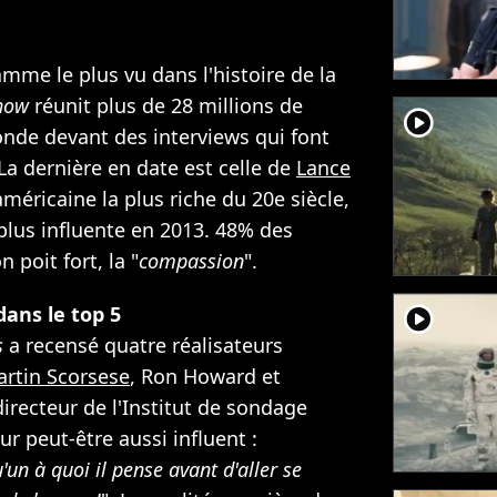
me le plus vu dans l'histoire de la
how
réunit plus de 28 millions de
player2
onde devant des interviews qui font
a dernière en date est celle de
Lance
américaine la plus riche du 20e siècle,
 plus influente en 2013. 48% des
 poit fort, la "
compassion
".
dans le top 5
player2
s
a recensé quatre réalisateurs
rtin Scorsese
, Ron Howard et
 directeur de l'Institut de sondage
r peut-être aussi influent :
un à quoi il pense avant d'aller se