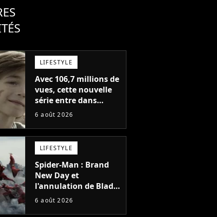
RES
ITÉS
LIFESTYLE
Avec 106,7 millions de
vues, cette nouvelle
série entre dans
l'histoire de Netflix en
6 août 2026
seulement 48 jours
LIFESTYLE
Spider-Man : Brand
New Day et
l'annulation de Blade
montrent que Marvel
6 août 2026
n'est plus capable de