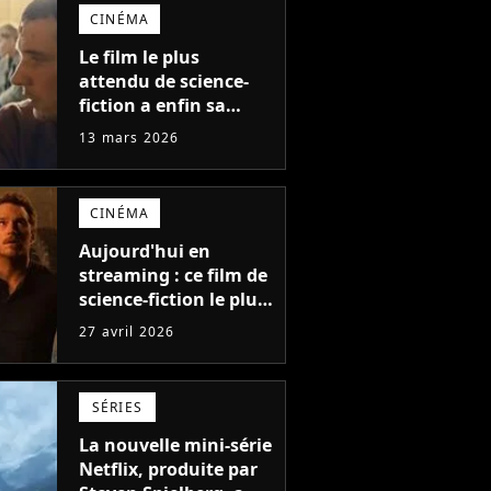
d'œuvre de Nolan
CINÉMA
Le film le plus
attendu de science-
fiction a enfin sa
bande-annonce !
13 mars 2026
Steven Spielberg va
vous retourner le
cerveau et les fans
CINÉMA
sont en folie, "Ça a
l'air exceptionnel"
Aujourd'hui en
streaming : ce film de
science-fiction le plus
cher de l'histoire, au
27 avril 2026
budget de 584
millions de dollars, a
relancé la saga initiée
SÉRIES
par Steven Spielberg
La nouvelle mini-série
Netflix, produite par