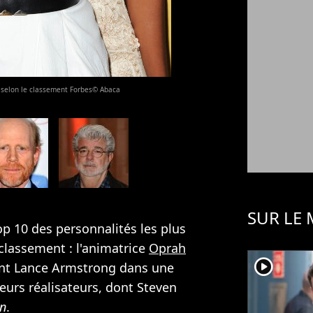
3 selon le classement Forbes© Abaca
SUR LE
op 10 des personnalités les plus
 classement : l'animatrice
Oprah
player2
ent Lance Armstrong dans une
ieurs réalisateurs, dont Steven
ln
.