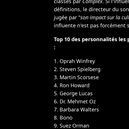
classés par
Complex
. Si l'inf
définitions, le directeur du so
jugée par "
son impact sur la cul
influente n'est pas forcément
Top 10 des personnalités les 
:
1. Oprah Winfrey
2. Steven Spielberg
3. Martin Scorsese
4. Ron Howard
5. George Lucas
6. Dr. Mehmet Oz
7. Barbara Walters
8. Bono
9. Suez Orman