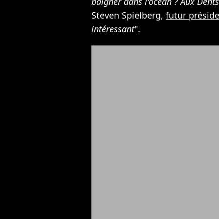
baigner dans l'océan ? Aux Dents
Steven Spielberg,
futur présid
intéressant
".