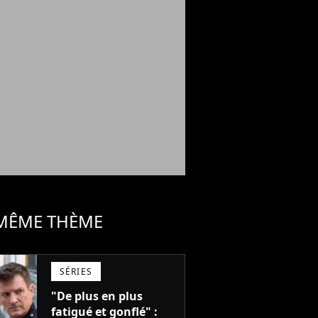
 MÊME THÈME
SÉRIES
"De plus en plus
fatigué et gonflé" :