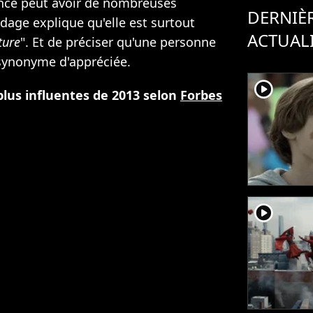
luence peut avoir de nombreuses
DERNIÈ
ndage explique qu'elle est surtout
ACTUAL
ture
". Et de préciser qu'une personne
 synonyme d'appréciée.
player2
plus influentes de 2013 selon
Forbes
player2