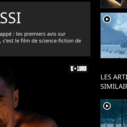
SSI
player2
appé : les premiers avis sur
c'est le film de science-fiction de
LES ART
SIMILAI
player2