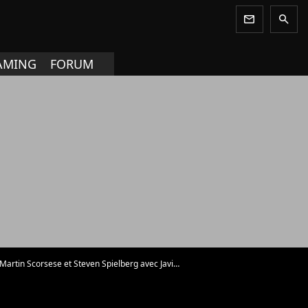
newsletter
search
AMING
FORUM
in Scorsese et Steven Spielberg avec Javier Bardem