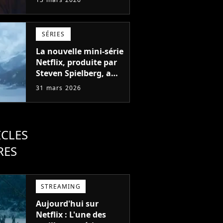
Steven Spielberg va
vous retourner le
cerveau et les fans
SÉRIES
sont en folie, "Ça a
l'air exceptionnel"
La nouvelle mini-série
Netflix, produite par
Steven Spielberg, a
déjà cumulé plus de
31 mars 2026
23 millions de vues
ICLES
RES
STREAMING
Aujourd'hui sur
Netflix : L'une des