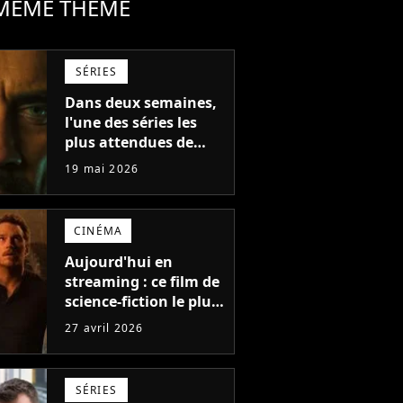
 MÊME THÈME
SÉRIES
Dans deux semaines,
l'une des séries les
plus attendues de
l'année débarque :
19 mai 2026
Scorsese et Spielberg
relancent un thriller
culte avec Javier
CINÉMA
Bardem
Aujourd'hui en
streaming : ce film de
science-fiction le plus
cher de l'histoire, au
27 avril 2026
budget de 584
millions de dollars, a
relancé la saga initiée
SÉRIES
par Steven Spielberg