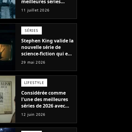
meilleures séries
d'action de tous les
11 juillet 2026
temps, avec 6 saisons
parfaites
SÉRIES
Stephen King valide la
nouvelle série de
science-fiction qui est
numéro 1 sur Netflix :
29 mai 2026
"Un vrai régal"
LIFESTYLE
Considérée comme
l'une des meilleures
séries de 2026 avec
une note de 97%, elle
12 juin 2026
va avoir une suite en
2027