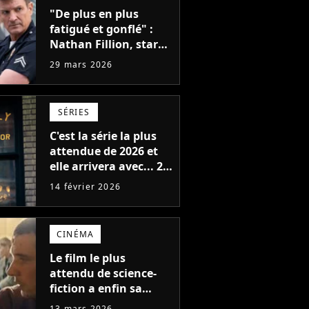
"De plus en plus
fatigué et gonflé" :
Nathan Fillion, star
de The Rookie, a lutté
29 mars 2026
pendant 7 ans avec
un rôle qui le
détruisait de plus en
SÉRIES
plus
C'est la série la plus
attendue de 2026 et
elle arrivera avec... 2
versions différentes
14 février 2026
CINÉMA
Le film le plus
attendu de science-
fiction a enfin sa
bande-annonce !
13 mars 2026