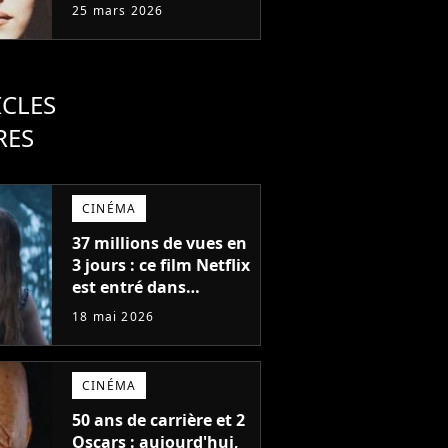
25 mars 2026
ICLES
RES
CINÉMA
37 millions de vues en
3 jours : ce film Netflix
est entré dans
l'histoire avec l'un des
18 mai 2026
meilleurs lancements
de tous les temps
CINÉMA
50 ans de carrière et 2
Oscars : aujourd'hui,