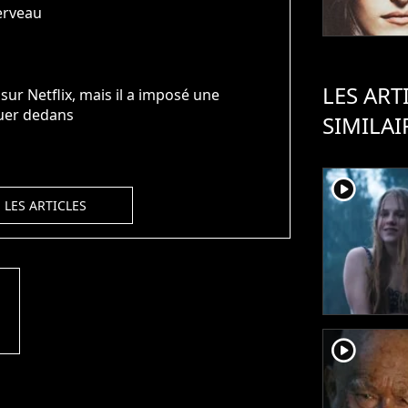
erveau
LES ART
ur Netflix, mais il a imposé une
ouer dedans
SIMILAI
player2
 LES ARTICLES
ht
player2