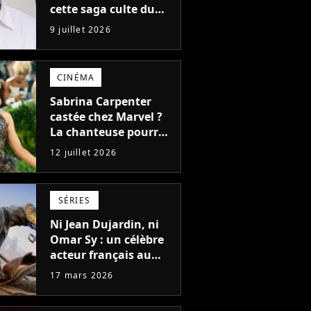
cette saga culte du
cinéma recrute Omar
9 juillet 2026
Sy pour un nouveau
film
CINÉMA
Sabrina Carpenter
castée chez Marvel ?
La chanteuse pourrait
incarner cette super
12 juillet 2026
héroïne déjà vue dans
le pire film X-Men
SÉRIES
Ni Jean Dujardin, ni
Omar Sy : un célèbre
acteur français au
casting de la série
17 mars 2026
Assassin's Creed en
live-action sur Netflix