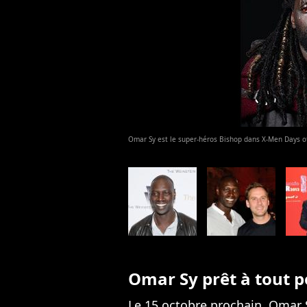
Omar Sy est le super-héros Bishop dans X-Men Days of
Omar Sy prêt à tout 
Le 15 octobre prochain,
Omar 