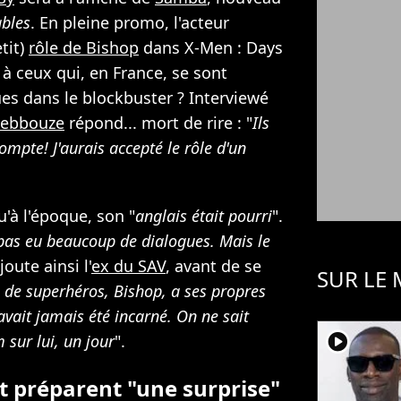
bles
. En pleine promo, l'acteur
tit)
rôle de Bishop
dans X-Men : Days
 à ceux qui, en France, se sont
s dans le blockbuster ? Interviewé
Debbouze
répond... mort de rire : "
Ils
ompte! J'aurais accepté le rôle d'un
'à l'époque, son "
anglais était pourri
".
pas eu beaucoup de dialogues. Mais le
ajoute ainsi l'
ex du SAV
, avant de se
SUR LE
de superhéros, Bishop, a ses propres
avait jamais été incarné. On ne sait
player2
m sur lui, un jour
".
t préparent "une surprise"