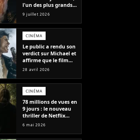
l'un des plus grands
acteurs de tous les
9 juillet 2026
temps fête ses 70 ans
CINÉMA
Le public a rendu son
verdict sur Michael et
affirme que le film
avec Jaafar Jackson
28 avril 2026
n'est pas le meilleur
biopic musical de
2026. Un autre film le
CINÉMA
surpasse
78 millions de vues en
9 jours : le nouveau
thriller de Netflix
pourrait déjà bientôt
6 mai 2026
rejoindre le top 10 des
films les plus vus de