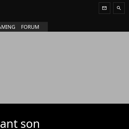
newsletter
search
AMING
FORUM
nant son