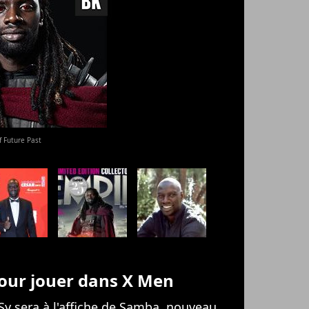
 Future Past
pour jouer dans X Men
Sy
sera à l'affiche de
Samba
, nouveau