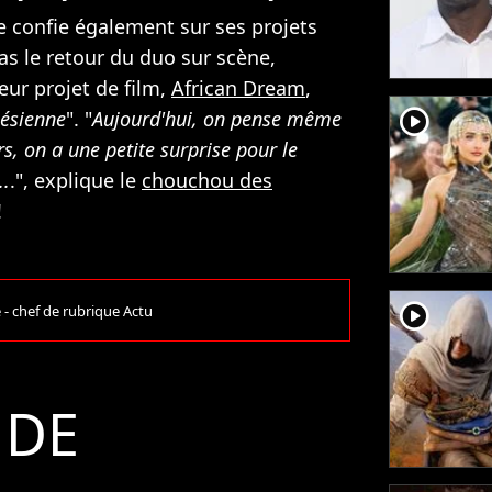
e confie également sur ses projets
 pas le retour du duo sur scène,
eur projet de film,
African Dream
,
player2
lésienne
". "
Aujourd'hui, on pense même
urs, on a une petite surprise pour le
..
.", explique le
chouchou des
!
player2
e - chef de rubrique Actu
 DE