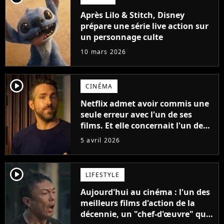
Après Lilo & Stitch, Disney
prépare une série live action sur
un personnage culte
10 mars 2026
player2
CINÉMA
Netflix admet avoir commis une
seule erreur avec l'un de ses
films. Et elle concernait l'un des
meilleurs films d'action de la
5 avril 2026
plateforme
player2
LIFESTYLE
Aujourd'hui au cinéma : l'un des
meilleurs films d'action de la
décennie, un "chef-d'œuvre" qui