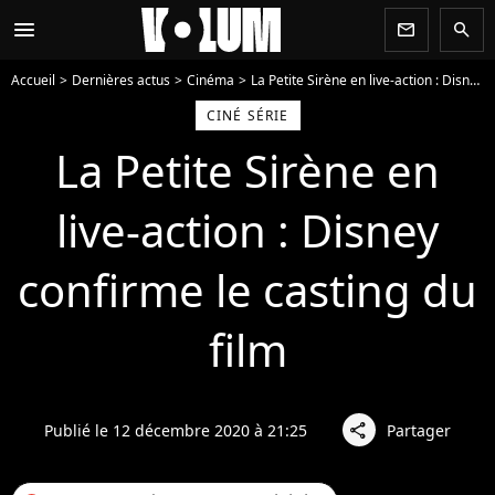
menu
newsletter
search
Accueil
Dernières actus
Cinéma
La Petite Sirène en live-action : Disney confirme le casting du film
CINÉ SÉRIE
La Petite Sirène en
live-action : Disney
confirme le casting du
film
Publié le 12 décembre 2020 à 21:25
Partager
share