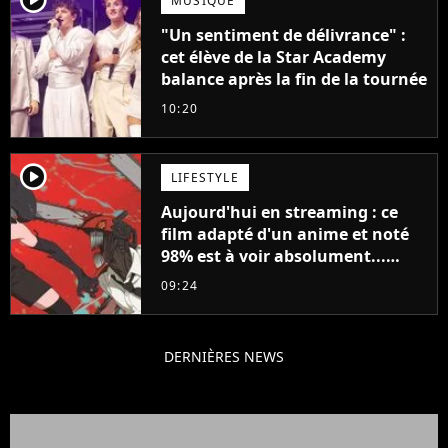
MUSIQUE
"Un sentiment de délivrance" :
cet élève de la Star Academy
balance après la fin de la tournée
10:20
player2
LIFESTYLE
Aujourd'hui en streaming : ce
film adapté d'un anime et noté
98% est à voir absolument...
sinon vous ne comprendrez plus
09:24
la série
DERNIÈRES NEWS