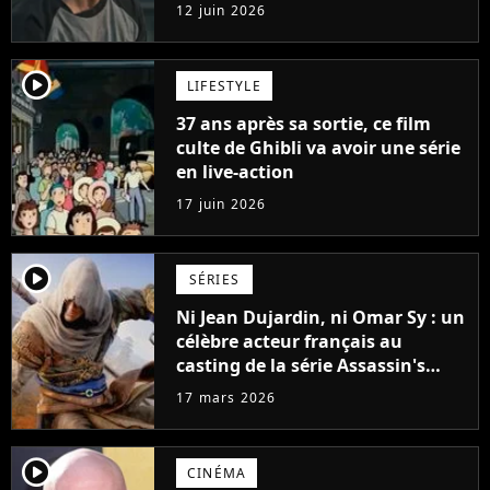
rappelle les meilleurs films d'arts
12 juin 2026
martiaux
player2
LIFESTYLE
37 ans après sa sortie, ce film
culte de Ghibli va avoir une série
en live-action
17 juin 2026
player2
SÉRIES
Ni Jean Dujardin, ni Omar Sy : un
célèbre acteur français au
casting de la série Assassin's
Creed en live-action sur Netflix
17 mars 2026
player2
CINÉMA