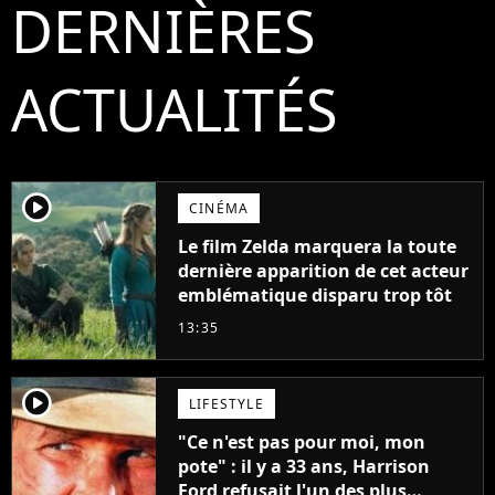
DERNIÈRES
ACTUALITÉS
player2
CINÉMA
Le film Zelda marquera la toute
dernière apparition de cet acteur
emblématique disparu trop tôt
13:35
player2
LIFESTYLE
"Ce n'est pas pour moi, mon
pote" : il y a 33 ans, Harrison
Ford refusait l'un des plus