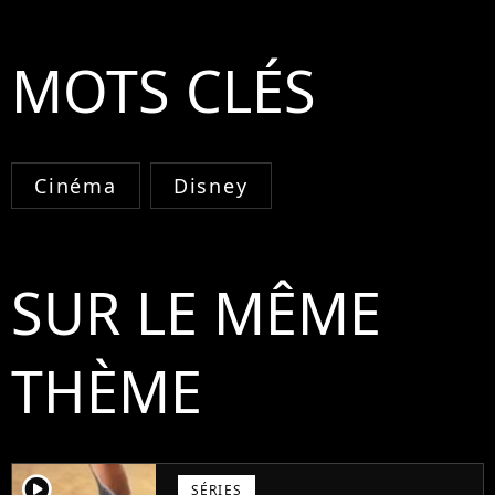
MOTS CLÉS
Cinéma
Disney
SUR LE MÊME
THÈME
player2
SÉRIES