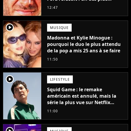
grands succès de tous les temps
12:47
player2
MUSIQUE
Madonna et Kylie Minogue :
pourquoi le duo le plus attendu
de la pop a mis 25 ans à se faire
11:50
player2
LIFESTYLE
Squid Game : le remake
américain est annulé, mais la
série la plus vue sur Netflix
pourrait avoir une version
11:00
française
player2