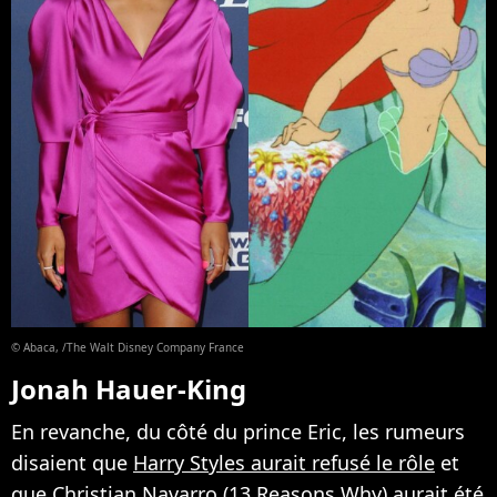
© Abaca, /The Walt Disney Company France
Jonah Hauer-King
En revanche, du côté du prince Eric, les rumeurs
disaient que
Harry Styles aurait refusé le rôle
et
que
Christian Navarro (13 Reasons Why)
aurait été