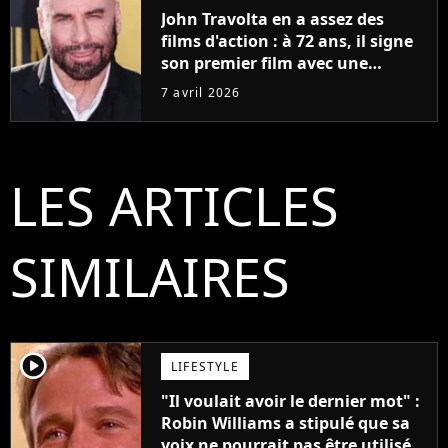
John Travolta en a assez des
films d'action : à 72 ans, il signe
son premier film avec une
histoire écrite il y a 30 ans
7 avril 2026
LES ARTICLES
SIMILAIRES
player2
LIFESTYLE
"Il voulait avoir le dernier mot" :
Robin Williams a stipulé que sa
voix ne pourrait pas être utilisée