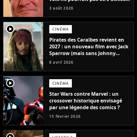
avant 2039, pourtant Disney
3 août 2026
possède des enregistrements
inédits
player2
CINÉMA
Pirates des Caraïbes revient en
2027 : un nouveau film avec Jack
Sparrow (mais sans Johnny
Depp) affole les fans
8 avril 2026
player2
CINÉMA
Star Wars contre Marvel : un
crossover historique envisagé
par une légende des comics ?
15 février 2026
player2