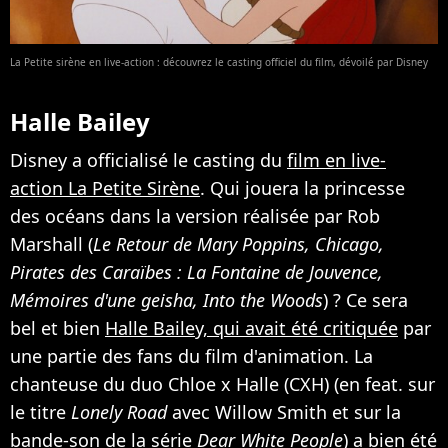
La Petite sirène en live-action : découvrez le casting officiel du film, dévoilé par Disney
Halle Bailey
Disney a officialisé le casting du
film en live-
action La Petite Sirène
. Qui jouera la princesse
des océans dans la version réalisée par Rob
Marshall (
Le Retour de Mary Poppins, Chicago,
Pirates des Caraïbes : La Fontaine de Jouvence,
Mémoires d'une geisha, Into the Woods
) ? Ce sera
bel et bien
Halle Bailey, qui avait été critiquée
par
une partie des fans du film d'animation. La
chanteuse du duo Chloe x Halle (CXH) (en feat. sur
le titre
Lonely Road
avec Willow Smith et sur la
bande-son de la série
Dear White People
) a bien été