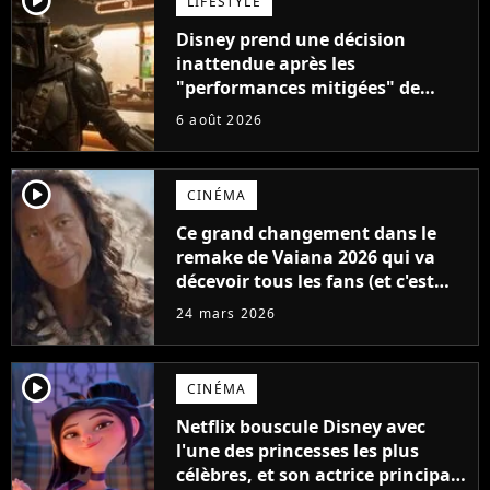
LIFESTYLE
Disney prend une décision
inattendue après les
"performances mitigées" de
Vaiana et The Mandalorian &
6 août 2026
Grogu au box-office
player2
CINÉMA
Ce grand changement dans le
remake de Vaiana 2026 qui va
décevoir tous les fans (et c'est
pas la perruque de Dwayne
24 mars 2026
Johnson)
player2
CINÉMA
Netflix bouscule Disney avec
l'une des princesses les plus
célèbres, et son actrice principale