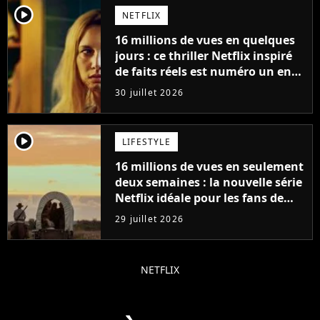
player2
NETFLIX
16 millions de vues en quelques
jours : ce thriller Netflix inspiré
de faits réels est numéro un en
France
30 juillet 2026
player2
LIFESTYLE
16 millions de vues en seulement
deux semaines : la nouvelle série
Netflix idéale pour les fans de
Yellowstone
29 juillet 2026
NETFLIX