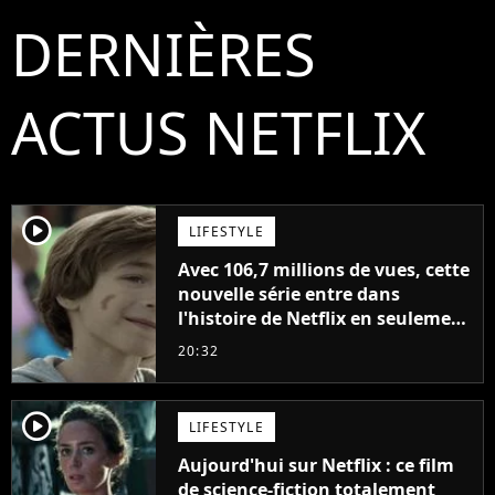
DERNIÈRES
ACTUS NETFLIX
player2
LIFESTYLE
Avec 106,7 millions de vues, cette
nouvelle série entre dans
l'histoire de Netflix en seulement
48 jours
20:32
player2
LIFESTYLE
Aujourd'hui sur Netflix : ce film
de science-fiction totalement