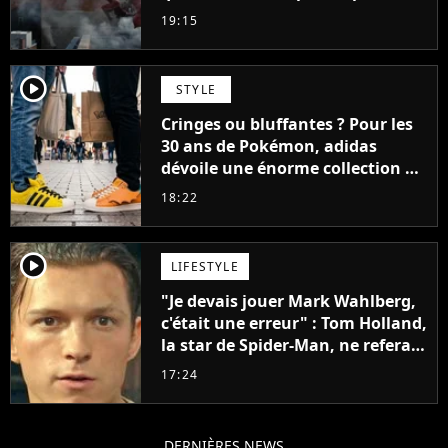
faire quoi que ce soit de simple
19:15
player2
STYLE
Cringes ou bluffantes ? Pour les
30 ans de Pokémon, adidas
dévoile une énorme collection de
sneakers et je ne sais pas quoi en
18:22
penser
player2
LIFESTYLE
"Je devais jouer Mark Wahlberg,
c'était une erreur" : Tom Holland,
la star de Spider-Man, ne referait
pas ce blockbuster
17:24
DERNIÈRES NEWS