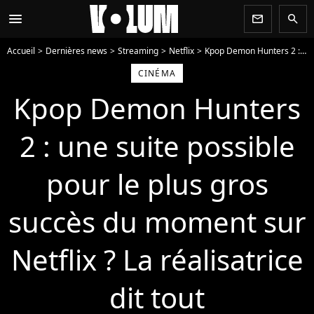
menu
newsletter
search
Accueil
Dernières news
Streaming
Netflix
Kpop Demon Hunters 2 : une suite possible pour le plus gros succès du moment sur Netflix ? La réalisatrice dit tout
CINÉMA
Kpop Demon Hunters
2 : une suite possible
pour le plus gros
succès du moment sur
Netflix ? La réalisatrice
dit tout