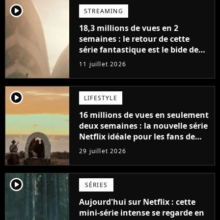
player2
STREAMING
18,3 millions de vues en 2
semaines : le retour de cette
série fantastique est le bide de
l'année sur Netflix
11 juillet 2026
player2
LIFESTYLE
16 millions de vues en seulement
deux semaines : la nouvelle série
Netflix idéale pour les fans de
Yellowstone
29 juillet 2026
player2
SÉRIES
Aujourd'hui sur Netflix : cette
mini-série intense se regarde en