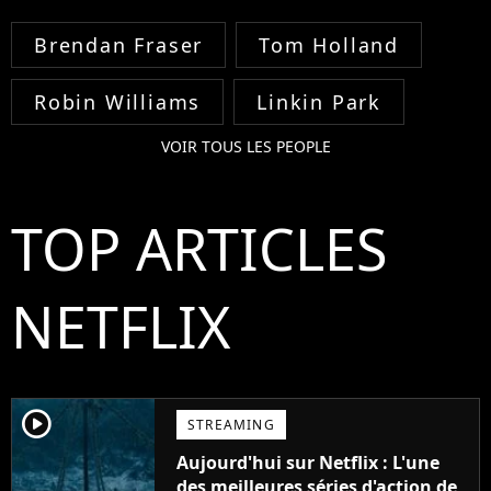
Brendan Fraser
Tom Holland
Robin Williams
Linkin Park
VOIR TOUS LES PEOPLE
TOP ARTICLES
NETFLIX
player2
STREAMING
Aujourd'hui sur Netflix : L'une
des meilleures séries d'action de