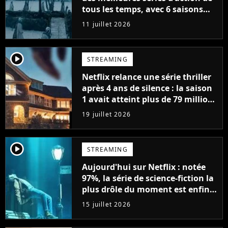
tous les temps, avec 6 saisons
parfaites
11 juillet 2026
player2
STREAMING
Netflix relance une série thriller
après 4 ans de silence : la saison
1 avait atteint plus de 79 millions
de vues
19 juillet 2026
player2
STREAMING
Aujourd'hui sur Netflix : notée
97%, la série de science-fiction la
plus drôle du moment est enfin
de retour avec 8 nouveaux
15 juillet 2026
épisodes