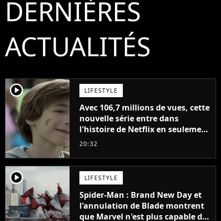
DERNIÈRES
ACTUALITÉS
player2
LIFESTYLE
Avec 106,7 millions de vues, cette
nouvelle série entre dans
l'histoire de Netflix en seulement
48 jours
20:32
player2
LIFESTYLE
Spider-Man : Brand New Day et
l'annulation de Blade montrent
que Marvel n'est plus capable de