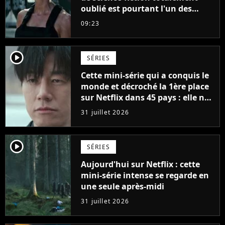
oublié est pourtant l'un des
meilleurs des années 2010
09:23
player2
SÉRIES
Cette mini-série qui a conquis le
monde et décroché la 1ère place
sur Netflix dans 45 pays : elle ne
compte que 10 épisodes et c'est
31 juillet 2026
un phénomène mondial
player2
SÉRIES
Aujourd'hui sur Netflix : cette
mini-série intense se regarde en
une seule après-midi
31 juillet 2026