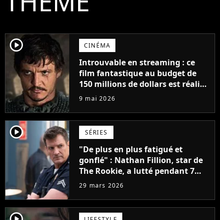
THÈME
player2
CINÉMA
Introuvable en streaming : ce
film fantastique au budget de
150 millions de dollars est réalisé
par un maître qui a signé
9 mai 2026
certains des plus beaux films de
tous les temps
player2
SÉRIES
"De plus en plus fatigué et
gonflé" : Nathan Fillion, star de
The Rookie, a lutté pendant 7
ans avec un rôle qui le détruisait
29 mars 2026
de plus en plus
player2
LIFESTYLE