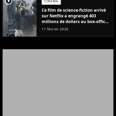
player2
CINÉMA
Ce film de science-fiction arrivé
sur Netflix a engrangé 403
millions de dollars au box-office
et fait revivre l'une des sagas les
17 février 2026
plus emblématiques de tous les
temps