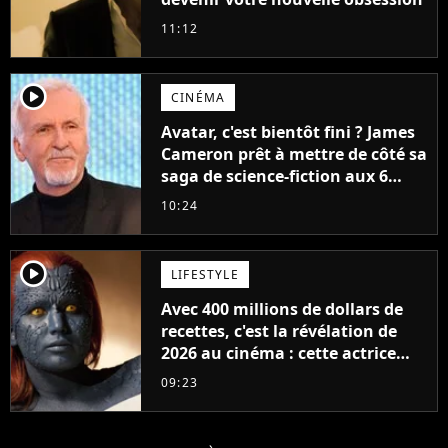
11:12
player2
CINÉMA
Avatar, c'est bientôt fini ? James
Cameron prêt à mettre de côté sa
saga de science-fiction aux 6
milliards de recettes
10:24
player2
LIFESTYLE
Avec 400 millions de dollars de
recettes, c'est la révélation de
2026 au cinéma : cette actrice
adorée prête à remplacer
09:23
Jennifer Lawrence chez Marvel