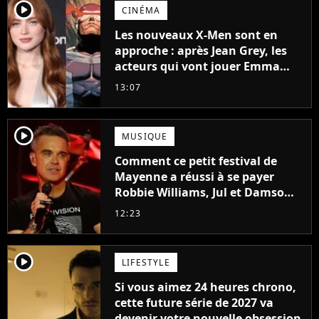
player2
CINÉMA
Les nouveaux X-Men sont en
approche : après Jean Grey, les
acteurs qui vont jouer Emma
Frost et Cyclope trouvés !
13:07
player2
MUSIQUE
Comment ce petit festival de
Mayenne a réussi à se payer
Robbie Williams, Jul et Damso
cette année ?
12:23
player2
LIFESTYLE
Si vous aimez 24 heures chrono,
cette future série de 2027 va
devenir votre nouvelle obsession