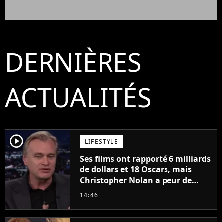
DERNIÈRES
ACTUALITÉS
player2
LIFESTYLE
Ses films ont rapporté 6 milliards
de dollars et 18 Oscars, mais
Christopher Nolan a peur de
tourner un genre de films très
14:46
particulier