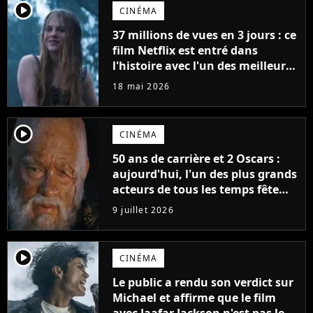
player2
CINÉMA
37 millions de vues en 3 jours : ce
film Netflix est entré dans
l'histoire avec l'un des meilleurs
lancements de tous les temps
18 mai 2026
player2
CINÉMA
50 ans de carrière et 2 Oscars :
aujourd'hui, l'un des plus grands
acteurs de tous les temps fête
ses 70 ans
9 juillet 2026
player2
CINÉMA
Le public a rendu son verdict sur
Michael et affirme que le film