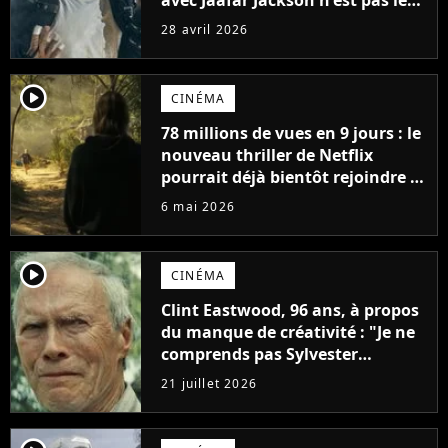
avec Jaafar Jackson n'est pas le
meilleur biopic musical de 2026.
28 avril 2026
Un autre film le surpasse
player2
CINÉMA
78 millions de vues en 9 jours : le
nouveau thriller de Netflix
pourrait déjà bientôt rejoindre le
top 10 des films les plus vus de
6 mai 2026
l'histoire
player2
CINÉMA
Clint Eastwood, 96 ans, à propos
du manque de créativité : "Je ne
comprends pas Sylvester
Stallone. J'ai l'impression qu'il ne
21 juillet 2026
fait ça que pour l'argent"