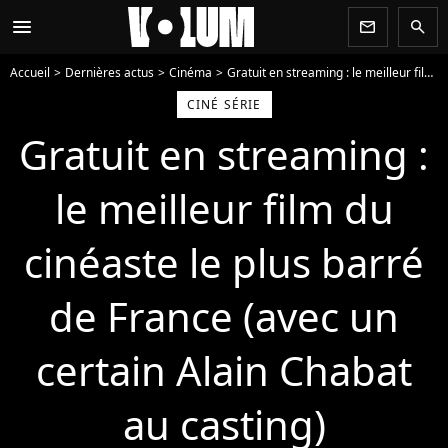
menu
newsletter
search
Accueil
Dernières actus
Cinéma
Gratuit en streaming : le meilleur film du cinéaste le plus barré de France (avec un certain Alain Chabat au casting)
CINÉ SÉRIE
Gratuit en streaming :
le meilleur film du
cinéaste le plus barré
de France (avec un
certain Alain Chabat
au casting)