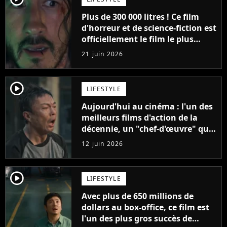
Plus de 300 000 litres ! Ce film
d'horreur et de science-fiction est
officiellement le film le plus
sanglant de tous les temps
21 juin 2026
player2
LIFESTYLE
Aujourd'hui au cinéma : l'un des
meilleurs films d'action de la
décennie, un "chef-d'œuvre" qui
rappelle les meilleurs films d'arts
12 juin 2026
martiaux
player2
LIFESTYLE
Avec plus de 650 millions de
dollars au box-office, ce film est
l'un des plus gros succès de