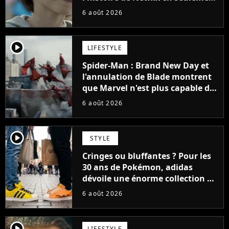
48 jours
6 août 2026
player2
LIFESTYLE
Spider-Man : Brand New Day et
l'annulation de Blade montrent
que Marvel n'est plus capable de
faire quoi que ce soit de simple
6 août 2026
player2
STYLE
Cringes ou bluffantes ? Pour les
30 ans de Pokémon, adidas
dévoile une énorme collection de
sneakers et je ne sais pas quoi en
6 août 2026
penser
player2
LIFESTYLE