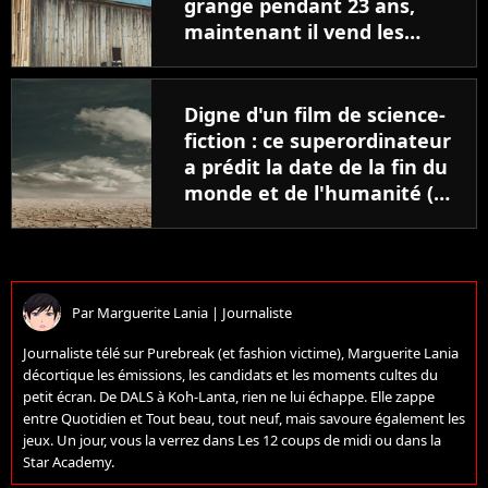
grange pendant 23 ans,
maintenant il vend les
appareils sur eBay pour 100
euros
Digne d'un film de science-
fiction : ce superordinateur
a prédit la date de la fin du
monde et de l'humanité (et
on sait même comment)
Par
Marguerite Lania
|
Journaliste
Journaliste télé sur Purebreak (et fashion victime), Marguerite Lania
décortique les émissions, les candidats et les moments cultes du
petit écran. De DALS à Koh-Lanta, rien ne lui échappe. Elle zappe
entre Quotidien et Tout beau, tout neuf, mais savoure également les
jeux. Un jour, vous la verrez dans Les 12 coups de midi ou dans la
Star Academy.