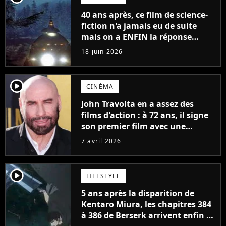
40 ans après, ce film de science-
fiction n'a jamais eu de suite
mais on a ENFIN la réponse
qu'on attendait tous
18 juin 2026
player2
CINÉMA
John Travolta en a assez des
films d'action : à 72 ans, il signe
son premier film avec une
histoire écrite il y a 30 ans
7 avril 2026
player2
LIFESTYLE
5 ans après la disparition de
Kentaro Miura, les chapitres 384
à 386 de Berserk arrivent enfin et