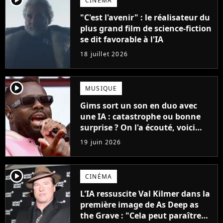
CINÉMA
"C'est l'avenir" : le réalisateur du
plus grand film de science-fiction
se dit favorable à l'IA
18 juillet 2026
player2
MUSIQUE
Gims sort un son en duo avec
une IA : catastrophe ou bonne
surprise ? On l'a écouté, voici
notre verdict !
19 juin 2026
player2
CINÉMA
L'IA ressuscite Val Kilmer dans la
première image de As Deep as
the Grave : "Cela peut paraître