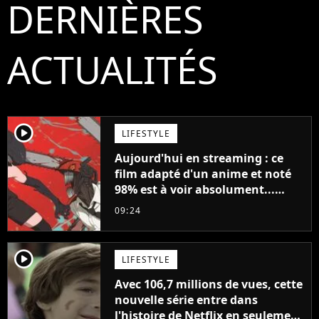
DERNIÈRES
ACTUALITÉS
player2
LIFESTYLE
Aujourd'hui en streaming : ce
film adapté d'un anime et noté
98% est à voir absolument...
sinon vous ne comprendrez plus
09:24
la série
player2
LIFESTYLE
Avec 106,7 millions de vues, cette
nouvelle série entre dans
l'histoire de Netflix en seulement