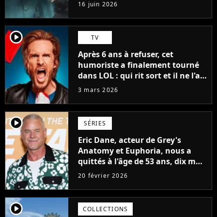
même Miura pensait ça
16 juin 2026
impossible à l'époque
player2
TV
Après 6 ans à refuser, cet
humoriste a finalement tourné
dans LOL : qui rit sort et il ne l'a
pas fait pour l'argent, "J'ai
3 mars 2026
toujours dit..."
player2
SÉRIES
Eric Dane, acteur de Grey's
Anatomy et Euphoria, nous a
quittés à l'âge de 53 ans, dix mois
après avoir annoncé son
20 février 2026
diagnostic
player2
COLLECTIONS