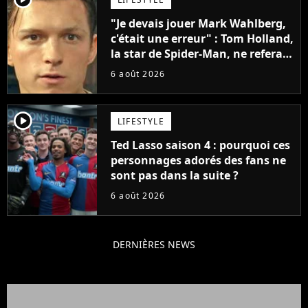
"Je devais jouer Mark Wahlberg,
c'était une erreur" : Tom Holland,
la star de Spider-Man, ne referait
pas ce blockbuster
6 août 2026
player2
LIFESTYLE
Ted Lasso saison 4 : pourquoi ces
personnages adorés des fans ne
sont pas dans la suite ?
6 août 2026
DERNIÈRES NEWS