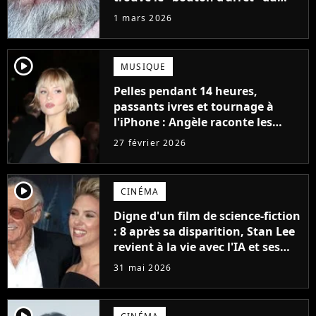
vieillissement qui pourrait nous
1 mars 2026
offrir 250 ans de vie
supplémentaires
player2
MUSIQUE
Pelles pendant 14 heures,
passants ivres et tournage à
l'iPhone : Angèle raconte les
coulisses folles de son nouveau
27 février 2026
clip avec Justice, What You Want
player2
CINÉMA
Digne d'un film de science-fiction
: 8 après sa disparition, Stan Lee
revient à la vie avec l'IA et ses
fans sont mécontents
31 mai 2026
player2