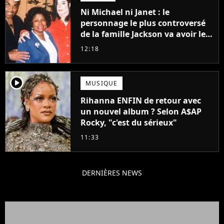
Ni Michael ni Janet : le
personnage le plus controversé
de la famille Jackson va avoir le
droit à sa propre série
12:18
player2
MUSIQUE
Rihanna ENFIN de retour avec
un nouvel album ? Selon A$AP
Rocky, "c'est du sérieux"
11:33
DERNIÈRES NEWS