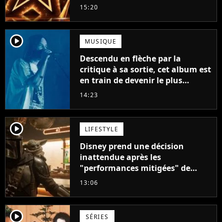
15:20
player2
MUSIQUE
Descendu en flèche par la
critique à sa sortie, cet album est
en train de devenir le plus
populaire de son auteur
14:23
player2
LIFESTYLE
Disney prend une décision
inattendue après les
"performances mitigées" de
Vaiana et The Mandalorian &
13:06
Grogu au box-office
player2
SÉRIES