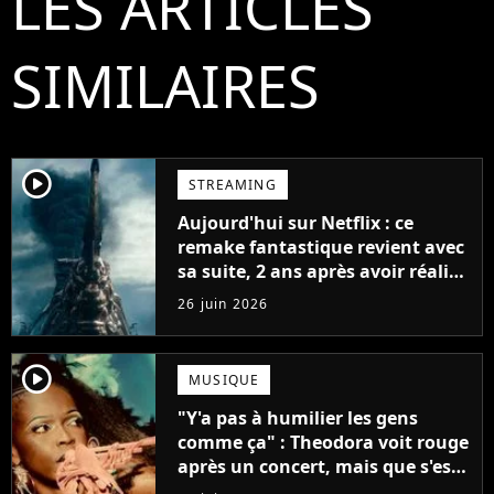
LES ARTICLES
SIMILAIRES
player2
STREAMING
Aujourd'hui sur Netflix : ce
remake fantastique revient avec
sa suite, 2 ans après avoir réalisé
60 millions de vues et régné 6
26 juin 2026
semaines dans le Top 10
player2
MUSIQUE
"Y'a pas à humilier les gens
comme ça" : Theodora voit rouge
après un concert, mais que s'est-
il passé ?