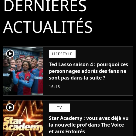
DERNIÈRES
ACTUALITÉS
player2
LIFESTYLE
Ted Lasso saison 4 : pourquoi ces
personnages adorés des fans ne
sont pas dans la suite ?
16:18
player2
TV
Star Academy : vous avez déjà vu
la nouvelle prof dans The Voice
et aux Enfoirés