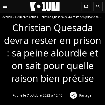
menu
newsletter
search
Accueil
Dernières actus
Christian Quesada devra rester en prison : sa peine alourdie et on sait pour quelle raison bien précise
Christian Quesada
devra rester en prison
: sa peine alourdie et
on sait pour quelle
raison bien précise
Publié le 7 octobre 2022 à 12:46
Partager
share