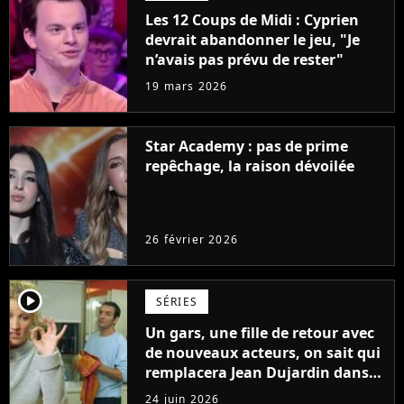
Les 12 Coups de Midi : Cyprien
devrait abandonner le jeu, "Je
n’avais pas prévu de rester"
19 mars 2026
Star Academy : pas de prime
repêchage, la raison dévoilée
26 février 2026
player2
SÉRIES
Un gars, une fille de retour avec
de nouveaux acteurs, on sait qui
remplacera Jean Dujardin dans
la nouvelle série
24 juin 2026