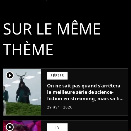
SUR LE MÊME
THÈME
player2
SÉRIES
On ne sait pas quand s'arrêtera
la meilleure série de science-
fiction en streaming, mais sa fin
est déjà connue et devrait
29 avril 2026
frustrer les fans
player2
TV