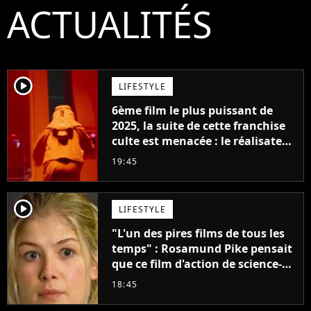
ACTUALITÉS
player2
LIFESTYLE
6ème film le plus puissant de
2025, la suite de cette franchise
culte est menacée : le réalisateur
claque la porte pour "différends
19:45
créatifs"
player2
LIFESTYLE
"L'un des pires films de tous les
temps" : Rosamund Pike pensait
que ce film d'action de science-
fiction avec Dwayne Johnson
18:45
mettrait fin à sa carrière