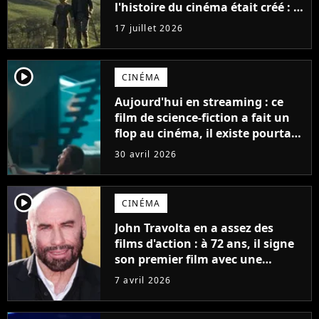
l'histoire du cinéma était créé : la
mélodie est aujourd'hui plus
17 juillet 2026
célèbre que le film pour lequel
elle a été composée
player2
CINÉMA
Aujourd'hui en streaming : ce
film de science-fiction a fait un
flop au cinéma, il existe pourtant
2 versions différentes
30 avril 2026
player2
CINÉMA
John Travolta en a assez des
films d'action : à 72 ans, il signe
son premier film avec une
histoire écrite il y a 30 ans
7 avril 2026