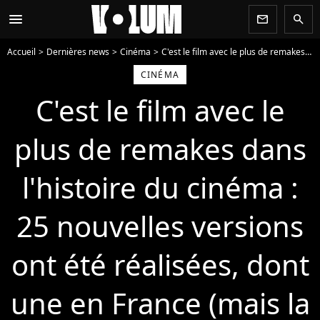
menu
newsletter
search
Accueil
Dernières news
Cinéma
C'est le film avec le plus de remakes dans l'histoire du cinéma : 25 nouvelles versions ont été réalisées, dont une en France (mais la dernière a fait un flop)
CINÉMA
C'est le film avec le
plus de remakes dans
l'histoire du cinéma :
25 nouvelles versions
ont été réalisées, dont
une en France (mais la