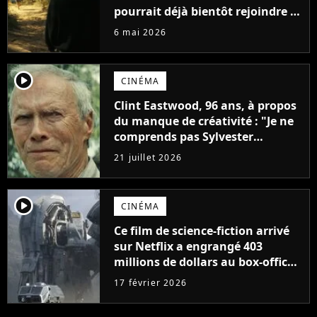
pourrait déjà bientôt rejoindre le
top 10 des films les plus vus de
6 mai 2026
l'histoire
player2
CINÉMA
Clint Eastwood, 96 ans, à propos
du manque de créativité : "Je ne
comprends pas Sylvester
Stallone. J'ai l'impression qu'il ne
21 juillet 2026
fait ça que pour l'argent"
player2
CINÉMA
Ce film de science-fiction arrivé
sur Netflix a engrangé 403
millions de dollars au box-office
et fait revivre l'une des sagas les
17 février 2026
plus emblématiques de tous les
temps