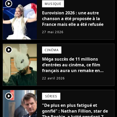
player2
MUSIQUE
Eurovision 2026 : une autre
chanson a été proposée à la
France mais elle a été refusée
27 mai 2026
player2
CINÉMA
Méga succès de 11 millions
d'entrées au cinéma, ce film
français aura un remake en
septembre et son réalisateur
22 avril 2026
n'était même pas au courant
player2
SÉRIES
"De plus en plus fatigué et
gonflé" : Nathan Fillion, star de
The Rookie, a lutté pendant 7