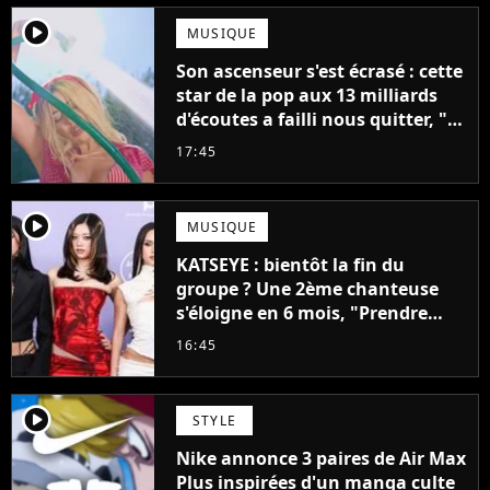
player2
MUSIQUE
Son ascenseur s'est écrasé : cette
star de la pop aux 13 milliards
d'écoutes a failli nous quitter, "Je
pensais ne plus jamais chanter"
17:45
player2
MUSIQUE
KATSEYE : bientôt la fin du
groupe ? Une 2ème chanteuse
s'éloigne en 6 mois, "Prendre
cette décision n’a pas été facile"
16:45
player2
STYLE
Nike annonce 3 paires de Air Max
Plus inspirées d'un manga culte