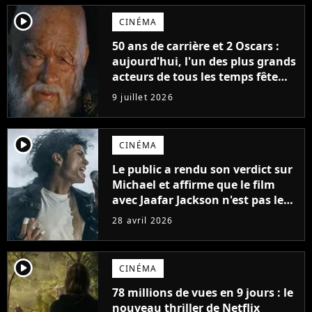
player2
CINÉMA
50 ans de carrière et 2 Oscars :
aujourd'hui, l'un des plus grands
acteurs de tous les temps fête
ses 70 ans
9 juillet 2026
player2
CINÉMA
Le public a rendu son verdict sur
Michael et affirme que le film
avec Jaafar Jackson n'est pas le
meilleur biopic musical de 2026.
28 avril 2026
Un autre film le surpasse
player2
CINÉMA
78 millions de vues en 9 jours : le
nouveau thriller de Netflix