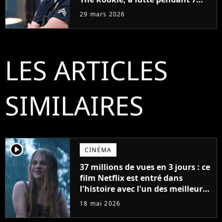
ans avec un rôle qui le détruisait
29 mars 2026
de plus en plus
LES ARTICLES
SIMILAIRES
player2
CINÉMA
37 millions de vues en 3 jours : ce
film Netflix est entré dans
l'histoire avec l'un des meilleurs
lancements de tous les temps
18 mai 2026