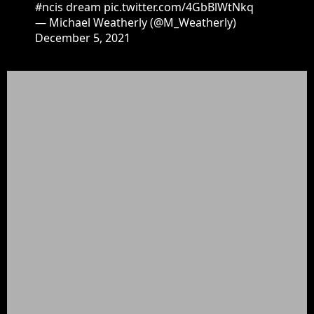
#ncis
dream
pic.twitter.com/4GbBlWtNkq
— Michael Weatherly (@M_Weatherly)
December 5, 2021