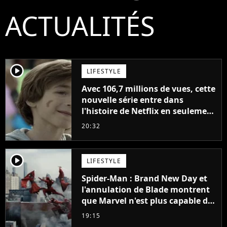
ACTUALITÉS
player2
LIFESTYLE
Avec 106,7 millions de vues, cette
nouvelle série entre dans
l'histoire de Netflix en seulement
48 jours
20:32
player2
LIFESTYLE
Spider-Man : Brand New Day et
l'annulation de Blade montrent
que Marvel n'est plus capable de
faire quoi que ce soit de simple
19:15