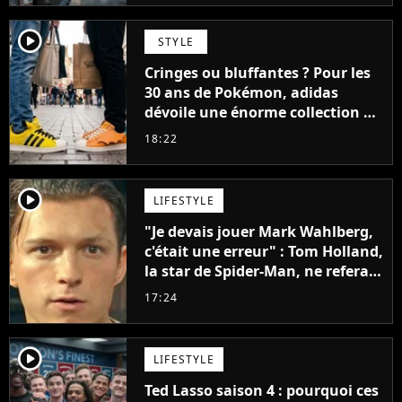
player2
STYLE
Cringes ou bluffantes ? Pour les
30 ans de Pokémon, adidas
dévoile une énorme collection de
sneakers et je ne sais pas quoi en
18:22
penser
player2
LIFESTYLE
"Je devais jouer Mark Wahlberg,
c'était une erreur" : Tom Holland,
la star de Spider-Man, ne referait
pas ce blockbuster
17:24
player2
LIFESTYLE
Ted Lasso saison 4 : pourquoi ces