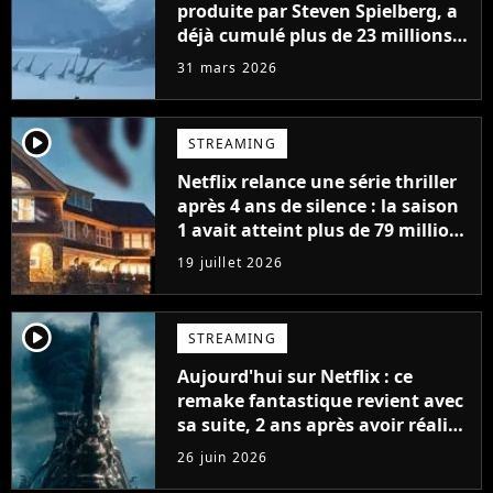
produite par Steven Spielberg, a
déjà cumulé plus de 23 millions
de vues
31 mars 2026
player2
STREAMING
Netflix relance une série thriller
après 4 ans de silence : la saison
1 avait atteint plus de 79 millions
de vues
19 juillet 2026
player2
STREAMING
Aujourd'hui sur Netflix : ce
remake fantastique revient avec
sa suite, 2 ans après avoir réalisé
60 millions de vues et régné 6
26 juin 2026
semaines dans le Top 10