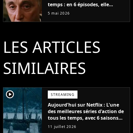
temps : en 6 épisodes, elle
accomplit plus que d'autres
5 mai 2026
séries en plusieurs saisons
LES ARTICLES
SIMILAIRES
player2
STREAMING
Aujourd'hui sur Netflix : L'une
des meilleures séries d'action de
tous les temps, avec 6 saisons
parfaites
11 juillet 2026