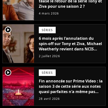
teasé le retour de la série Tony et
Ziva pour une saison 2 ?
4 mars 2026
player2
SÉRIES
6 mois après l'annulation du
spin-off sur Tony et Ziva, Michael
Weatherly revient dans NCIS
avec un rôle dans la saison 24
2 juillet 2026
player2
SÉRIES
Fin annoncée sur Prime Video : la
saison 3 de cette série aux notes
quasi parfaites n'a même pas
encore été diffusée, mais elle se
28 avril 2026
conclura avec la saison 5