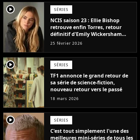
player2
SÉRIES
NCIS saison 23 : Ellie Bishop
retrouve enfin Torres, retour
définitif d'Emily Wickersham
dans la série ?
25 février 2026
player2
SÉRIES
TF1 annonce le grand retour de
sa série de science-fiction,
nouveau retour vers le passé
18 mars 2026
player2
SÉRIES
C'est tout simplement l'une des
meilleures mini-séries de tous les