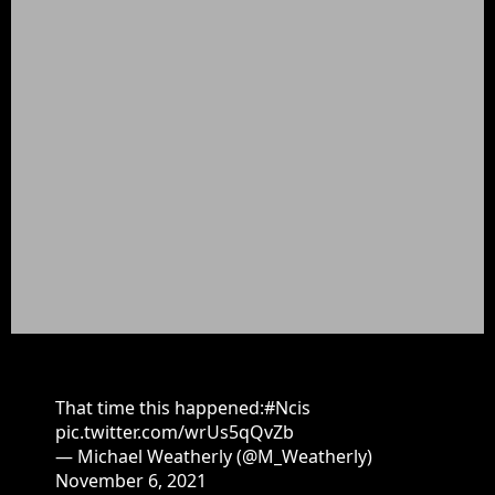
That time this happened:
#Ncis
pic.twitter.com/wrUs5qQvZb
— Michael Weatherly (@M_Weatherly)
November 6, 2021