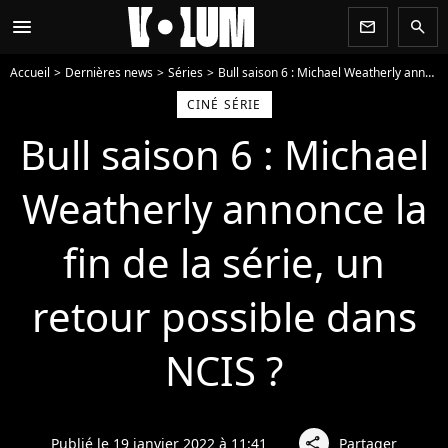
menu
newsletter
search
Accueil
Dernières news
Séries
Bull saison 6 : Michael Weatherly annonce la fin de la série, un retour possible dans NCIS ?
CINÉ SÉRIE
Bull saison 6 : Michael
Weatherly annonce la
fin de la série, un
retour possible dans
NCIS ?
Publié le 19 janvier 2022 à 11:41
Partager
share