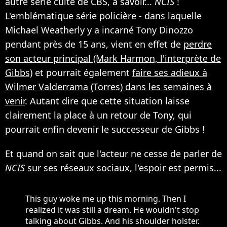
autre série culte de CBS, à savoir...
NCIS
!
L'emblématique série policière - dans laquelle
Michael Weatherly y a incarné Tony Dinozzo
pendant près de 15 ans, vient en effet de
perdre
son acteur principal (Mark Harmon, l'interprète de
Gibbs)
et pourrait également
faire ses adieux à
Wilmer Valderrama (Torres) dans les semaines à
venir
. Autant dire que cette situation laisse
clairement la place à un retour de Tony, qui
pourrait enfin devenir le successeur de Gibbs !
Et quand on sait que l'acteur ne cesse de parler de
NCIS
sur ses réseaux sociaux, l'espoir est permis...
This guy woke me up this morning. Then I
realized it was still a dream. He wouldn't stop
talking about Gibbs. And his shoulder holster.