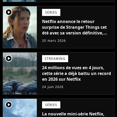
player2
SÉRIES
Netflix annonce le retour
surprise de Stranger Things cet
été avec sa version définitive,
une décision historique
20 mars 2026
player2
STREAMING
24 millions de vues en 4 jours,
cette série a déjà battu un record
en 2026 sur Netflix
24 juin 2026
player2
SÉRIES
La nouvelle mini-série Netflix,