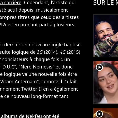
SUR LE
a carrière
. Cependant, l'artiste qui
sté actif depuis, musicalement
propres titres que ceux des artistes
92i et en prenant part à plusieurs
di dernier un nouveau single baptisé
 suite logique de
3G
(2014),
4G
(2015)
annonciateurs à chaque fois d'un
player2
"D.U.C", "Nero Nemesis" et donc
e logique va une nouvelle fois être
 Vitam Aeternam", comme il l'a fait
ennement Twitter. Il en a également
 de ce nouveau long-format tant
player2
 albums de Nekfeu ont été