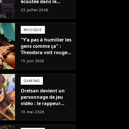
écoutée dans le
monde en 2026, mais
23 juillet 2026
vous ne l'avez
probablement jamais
entendue
MUSIQUE
"Y'a pas à humilier les
gens comme ça" :
Theodora voit rouge
après un concert,
15 juin 2026
mais que s'est-il passé
?
GAMING
Orelsan devient un
personnage de jeu
vidéo : le rappeur
débarque dans une
10 mai 2026
aventure folle
inspirée de
Madagascar