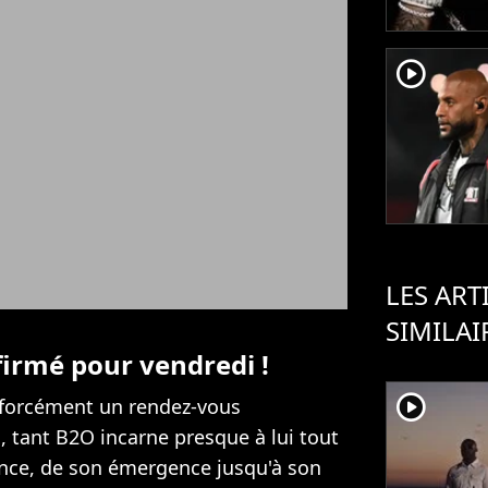
player2
LES ART
SIMILAI
irmé pour vendredi !
player2
t forcément un rendez-vous
, tant B2O incarne presque à lui tout
ance, de son émergence jusqu'à son