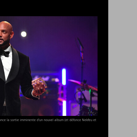
once la sortie imminente d'un nouvel album (et défonce Nekfeu et