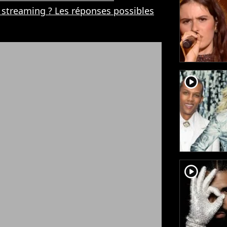
streaming ? Les réponses possibles
player2
player2