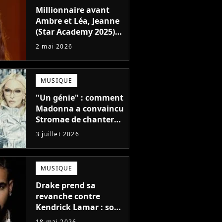
Millionnaire avant
Ambre et Léa, Jeanne
(Star Academy 2025)
annonce déjà la sortie
2 mai 2026
d'une nouvelle
chanson après
"Respire fort"
MUSIQUE
"Un génie" : comment
Madonna a convaincu
Stromae de chanter
sur son nouvel album
3 juillet 2026
MUSIQUE
Drake prend sa
revanche contre
Kendrick Lamar : son
nouvel album explose
18 mai 2026