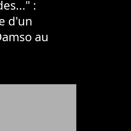
s..." :
e d'un
 Damso au