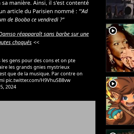
 sa manière. Ainsi, il s'est contenté
 un article du Parisien nommé :
"'Ad
um de Booba ce vendredi ?"
player2
 Damso réapparaît sans barbe sur une
nautes choqués
<<
les gens pour des cons et on pte
aire les grands gnies mystrieux
t que de la musique. Par contre on
mi
pic.twitter.com/H9VhuSB8vw
player2
5, 2024