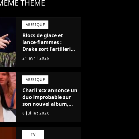
 MÊME THÈME
MUSIQUE
Blocs de glace et
lance-flammes :
Drake sort l'artillerie
lourde pour la promo
21 avril 2026
de son nouvel album
"ICEMAN"
MUSIQUE
Charli xcx annonce un
duo improbable sur
son nouvel album,
vous ne devinerez
8 juillet 2026
jamais qui c'est !
TV