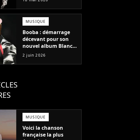
tous les records
MUSIQUE
Booba : démarrage
décevant pour son
nouvel album Blanco
Nemesis mais il y a
2 juin 2026
une explication à ce
score
ICLES
RES
MUSIQUE
Voici la chanson
française la plus