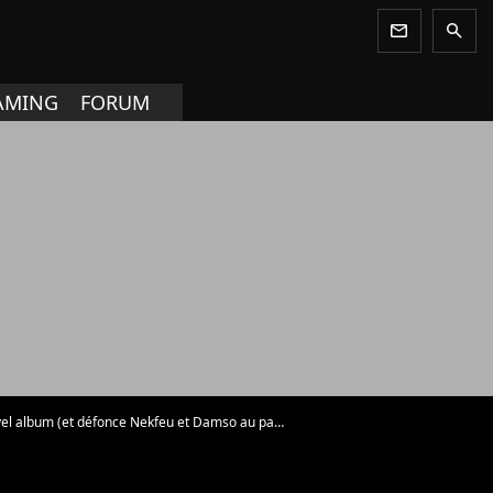
newsletter
search
AMING
FORUM
 album (et défonce Nekfeu et Damso au passage)