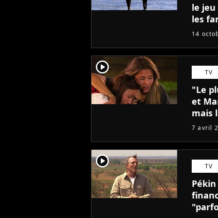
le je
les f
et c'e
14 octo
player2
TV
"Le pl
et Ma
mais 
triche
7 avril 
player2
TV
Pékin
financ
"parfo