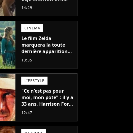
sortie possible en
14:29
2027 ?
CINÉMA
Le film Zelda
marquera la toute
dernière apparition
de cet acteur
13:35
emblématique
disparu trop tôt
LIFESTYLE
"Ce n'est pas pour
moi, mon pote" : il y a
33 ans, Harrison Ford
refusait l'un des plus
12:47
grands succès de tous
les temps