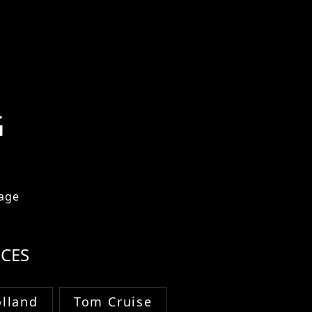
G
age
CES
lland
Tom Cruise