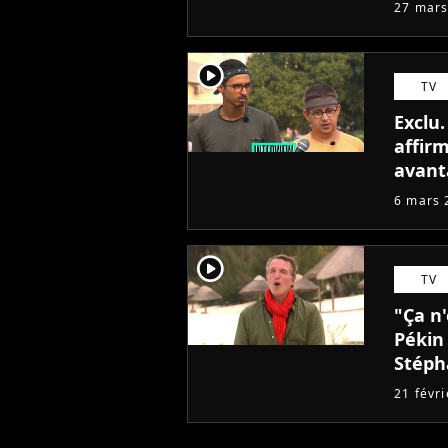
27 mars
player2
TV
Exclu
affir
avant
précis
6 mars 
player2
TV
"Ça n'
Pékin 
Stéph
21 févr