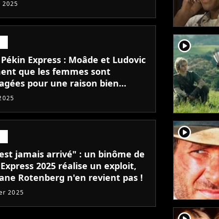
 2025
player2
. Pékin Express : Moâde et Ludovic
ment que les femmes sont
agées pour une raison bien
e, Cécile et Marion réagissent
2025
player2
est jamais arrivé" : un binôme de
Express 2025 réalise un exploit,
ane Rotenberg n'en revient pas !
ier 2025
player2