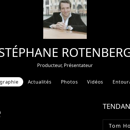
STÉPHANE ROTENBER
Producteur, Présentateur
graphie
Actualités
Photos
Vidéos
Entour
e
TENDAN
Tom Ho