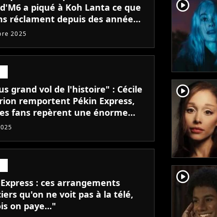
player2
u d'M6 a piqué à Koh Lanta ce que
ans réclament depuis des années
st une super idée
bre 2025
player2
us grand vol de l'histoire" : Cécile
rion remportent Pékin Express,
les fans repèrent une énorme
rie !
2025
player2
 Express : ces arrangements
iers qu'on ne voit pas à la télé,
is on paye..."