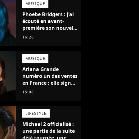
MUSIQUE
Phoebe Bridgers : j'ai
écouté en avant-
première son nouvel
album, c'est le bijou
16:26
de la fin d'été
MUSIQUE
Ariana Grande
numéro un des ventes
en France : elle signe
le meilleur démarrage
15:08
de sa carrière avec
son album Petal
LIFESTYLE
Michael 2 officialisé :
une partie de la suite
déjà tournée, une