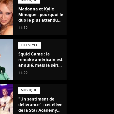
MUSIQUE
Madonna et Kylie
Minogue : pourquoi le
duo le plus attendu
de la pop a mis 25 ans
11:50
à se faire
LIFESTYLE
Squid Game : le
remake américain est
annulé, mais la série
la plus vue sur Netflix
11:00
pourrait avoir une
version française
MUSIQUE
"Un sentiment de
délivrance" : cet élève
drey
Exclusif - Nikos Aliagas
Exclusif - Stéphane
de la Star Academy