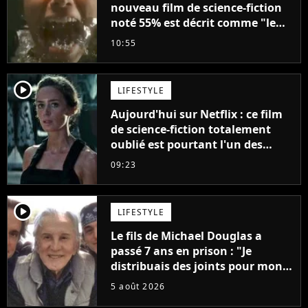
nouveau film de science-fiction
noté 55% est décrit comme "le
plus stupide de l'année"
10:55
player2
LIFESTYLE
Aujourd'hui sur Netflix : ce film
de science-fiction totalement
oublié est pourtant l'un des
meilleurs des années 2010
09:23
player2
LIFESTYLE
Le fils de Michael Douglas a
passé 7 ans en prison : "Je
distribuais des joints pour mon
père"
5 août 2026