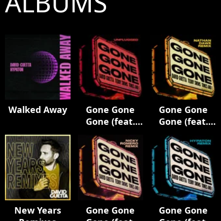
ALBUMS
Walked Away
Gone Gone
Gone Gone
Gone (feat.
Gone (feat.
Teddy Swims)
Teddy Swims)
[Unplugged]
[Nathan Dawe
Remix]
New Years
Gone Gone
Gone Gone