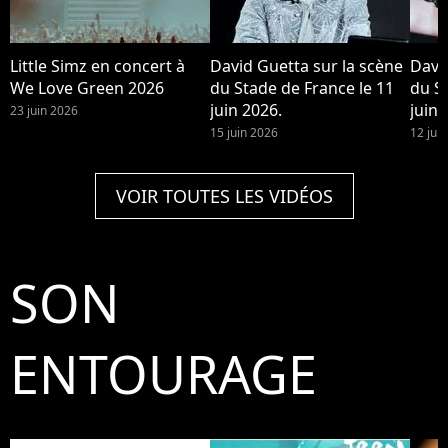
Little Simz en concert à
David Guetta sur la scène
Davi
We Love Green 2026
du Stade de France le 11
du S
juin 2026.
juin 
23 juin 2026
15 juin 2026
12 jui
VOIR TOUTES LES VIDÉOS
SON
ENTOURAGE