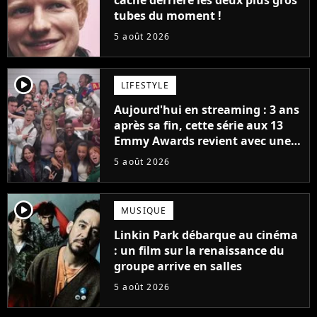
cache derrière les deux plus gros
tubes du moment !
5 août 2026
player2
LIFESTYLE
Aujourd'hui en streaming : 3 ans
après sa fin, cette série aux 13
Emmy Awards revient avec une
suite... totalement différente
5 août 2026
player2
MUSIQUE
Linkin Park débarque au cinéma
: un film sur la renaissance du
groupe arrive en salles
5 août 2026