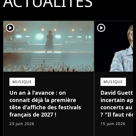
ACTUALITÉS
player2
player2
MUSIQUE
MUSIQUE
Un an à l'avance : on
David Guetta
connait déjà la première
incertain apr
tête d'affiche des festivals
concerts au 
français de 2027 !
? "Il faut réd
23 juin 2026
15 juin 2026