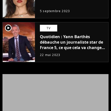
même pas..."
5 septembre 2023
player2
TV
Quotidien : Yann Barthès
débauche un journaliste star de
France 5, ce que cela va changer
à la rentrée
22 mai 2023