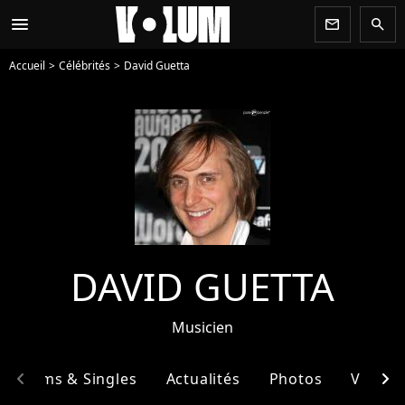
menu
newsletter
search
Accueil
Célébrités
David Guetta
DAVID GUETTA
Musicien
chevron_left
chevron_right
Albums & Singles
Actualités
Photos
Vidéos