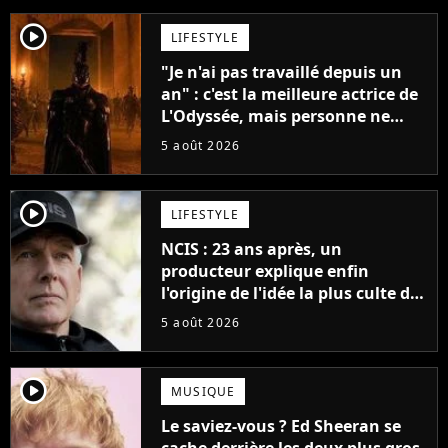
player2
LIFESTYLE
"Je n'ai pas travaillé depuis un
an" : c'est la meilleure actrice de
L'Odyssée, mais personne ne
veut lui donner de rôle au
5 août 2026
cinéma
player2
LIFESTYLE
NCIS : 23 ans après, un
producteur explique enfin
l'origine de l'idée la plus culte de
la série (et on ne parle pas du
5 août 2026
bateau)
player2
MUSIQUE
Le saviez-vous ? Ed Sheeran se