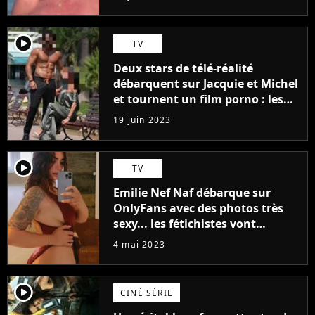
player2
TV
Deux stars de télé-réalité
débarquent sur Jacquie et Michel
et tournent un film porno : les
premières images du tournage
19 juin 2023
(exclu)
player2
TV
Emilie Nef Naf débarque sur
OnlyFans avec des photos très
sexy... les fétichistes vont
prendre leur pied !
4 mai 2023
player2
CINÉ SÉRIE