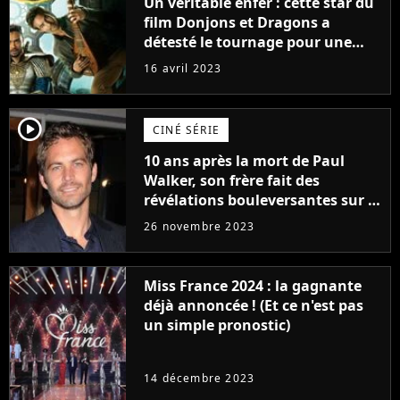
Un véritable enfer : cette star du
film Donjons et Dragons a
détesté le tournage pour une
raison très spéciale
16 avril 2023
player2
CINÉ SÉRIE
10 ans après la mort de Paul
Walker, son frère fait des
révélations bouleversantes sur la
réaction des acteurs de Fast and
26 novembre 2023
Furious
Miss France 2024 : la gagnante
déjà annoncée ! (Et ce n'est pas
un simple pronostic)
14 décembre 2023