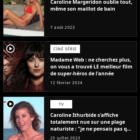
Caroline Margeridon oublie tout,
même son maillot de bain
7 août 2023
player2
CINÉ SÉRIE
Madame Web : ne cherchez plus,
on vous a trouvé LE meilleur film
de super-héros de l'année
12 février 2024
player2
TV
Caroline Ithurbide s'affiche
totalement nue sur une plage
naturiste : "je ne pensais pas que
j'arriverais à le faire..."
25 juillet 2023