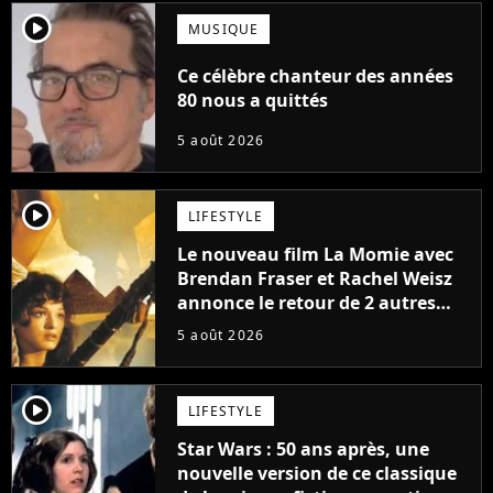
player2
MUSIQUE
Ce célèbre chanteur des années
80 nous a quittés
5 août 2026
player2
LIFESTYLE
Le nouveau film La Momie avec
Brendan Fraser et Rachel Weisz
annonce le retour de 2 autres
personnages emblématiques de
5 août 2026
la saga
player2
LIFESTYLE
Star Wars : 50 ans après, une
nouvelle version de ce classique