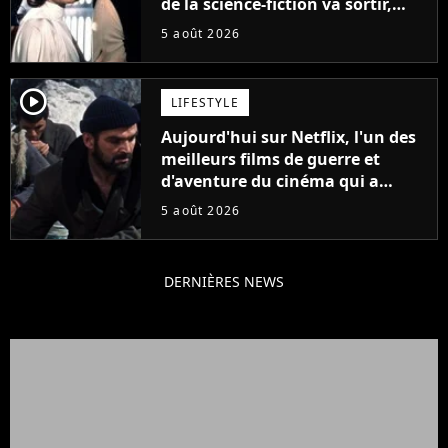
de la science-fiction va sortir,
mais on ne la verra jamais en
5 août 2026
France
player2
LIFESTYLE
Aujourd'hui sur Netflix, l'un des
meilleurs films de guerre et
d'aventure du cinéma qui a
connu un succès retentissant à
5 août 2026
son époque
DERNIÈRES NEWS