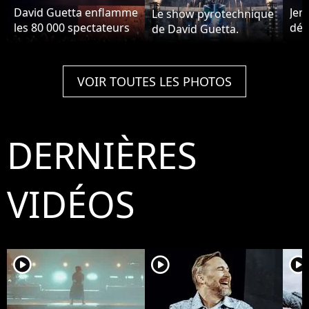
David Guetta enflamme
Jen
Le show pyrotechnique
les 80 000 spectateurs
déb
de David Guetta.
parisiens avec ses
de 
tubes.
VOIR TOUTES LES PHOTOS
DERNIÈRES
VIDÉOS
player2
player2
player2