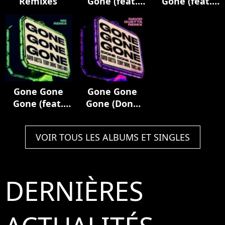
Remixes
Gone (feat.
Gone (feat.
Teddy Swims)
Teddy Swims)
[Nicky Romero
[Hypaton
Remix]
Remix]
Gone Gone
Gone Gone
Gone (feat.
Gone (Done
Teddy Swims)
Done Done)
[MK Remix]
[David Guetta
VOIR TOUS LES ALBUMS ET SINGLES
Remix]
DERNIÈRES