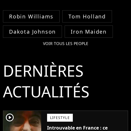
Robin Williams
Tom Holland
Dakota Johnson
Iron Maiden
VOIR TOUS LES PEOPLE
DERNIÈRES
ACTUALITÉS
player2
LIFESTYLE
Introuvable en France : ce