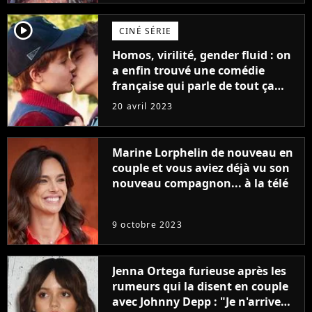
player2
CINÉ SÉRIE
Homos, virilité, gender fluid : on
a enfin trouvé une comédie
française qui parle de tout ça
sans être super ringarde
20 avril 2023
Marine Lorphelin de nouveau en
couple et vous aviez déjà vu son
nouveau compagnon... à la télé
9 octobre 2023
Jenna Ortega furieuse après les
rumeurs qui la disent en couple
avec Johnny Depp : "Je n'arrive