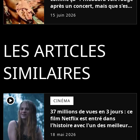
après un concert, mais que s'est-
il passé ?
15 juin 2026
LES ARTICLES
SIMILAIRES
player2
CINÉMA
37 millions de vues en 3 jours : ce
film Netflix est entré dans
l'histoire avec l'un des meilleurs
lancements de tous les temps
18 mai 2026