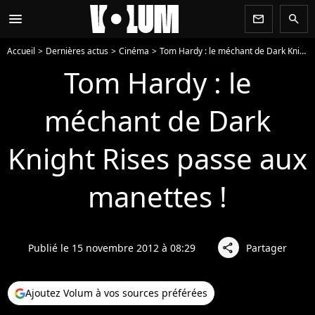
menu
newsletter
search
Accueil
Dernières actus
Cinéma
Tom Hardy : le méchant de Dark Knight Rises passe aux manettes !
Tom Hardy : le
méchant de Dark
Knight Rises passe aux
manettes !
Publié le 15 novembre 2012 à 08:29
Partager
share
Ajoutez Volum à vos sources préférées