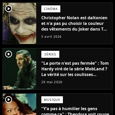
player2
CINÉMA
Christopher Nolan est daltonien
et n'a pas pu choisir la couleur
des vêtements du Joker dans The
Dark Knight : "Je distingue à
5 avril 2026
peine les nuances de violet"
player2
SÉRIES
"La porte n'est pas fermée" : Tom
Hardy viré de la série MobLand ?
La vérité sur les coulisses
dévoilée
29 mai 2026
player2
MUSIQUE
"Y'a pas à humilier les gens
comme ça" : Theodora voit rouge