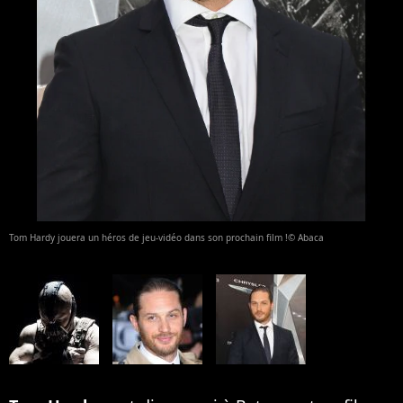
Tom Hardy jouera un héros de jeu-vidéo dans son prochain film !© Abaca