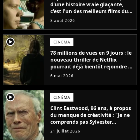
d'une histoire vraie glaçante,
c'est l'un des meilleurs films du
21ème siècle
8 août 2026
player2
CINÉMA
78 millions de vues en 9 jours : le
nouveau thriller de Netflix
pourrait déjà bientôt rejoindre le
top 10 des films les plus vus de
6 mai 2026
l'histoire
player2
CINÉMA
Clint Eastwood, 96 ans, à propos
du manque de créativité : "Je ne
comprends pas Sylvester
Stallone. J'ai l'impression qu'il ne
21 juillet 2026
fait ça que pour l'argent"