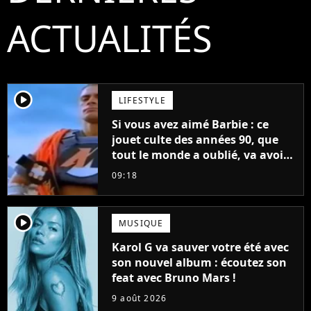
ACTUALITÉS
player2
LIFESTYLE
Si vous avez aimé Barbie : ce
jouet culte des années 90, que
tout le monde a oublié, va avoir
un film
09:18
player2
MUSIQUE
Karol G va sauver votre été avec
son nouvel album : écoutez son
feat avec Bruno Mars !
9 août 2026