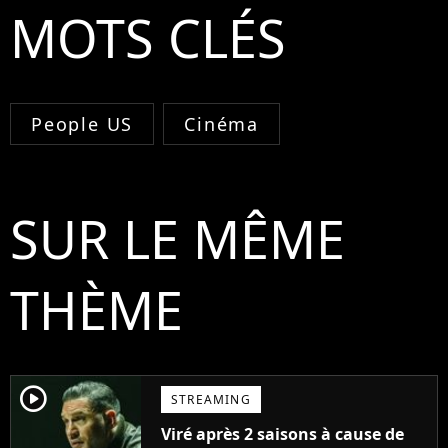
MOTS CLÉS
People US
Cinéma
SUR LE MÊME
THÈME
player2
STREAMING
Viré après 2 saisons à cause de