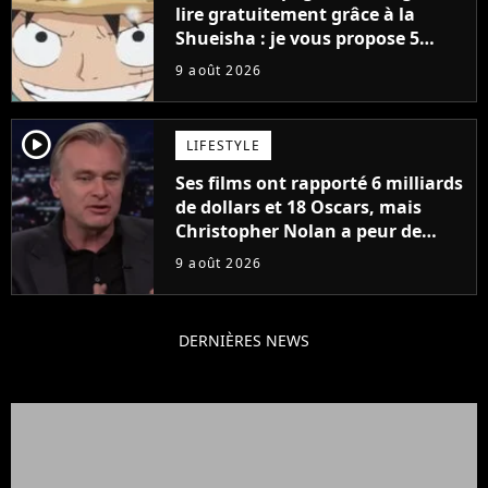
lire gratuitement grâce à la
Shueisha : je vous propose 5
mangas jamais sortis en France
9 août 2026
à découvrir absolument
player2
LIFESTYLE
Ses films ont rapporté 6 milliards
de dollars et 18 Oscars, mais
Christopher Nolan a peur de
tourner un genre de films très
9 août 2026
particulier
DERNIÈRES NEWS