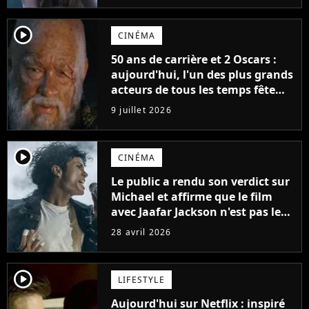
player2
CINÉMA
50 ans de carrière et 2 Oscars :
aujourd'hui, l'un des plus grands
acteurs de tous les temps fête
ses 70 ans
9 juillet 2026
player2
CINÉMA
Le public a rendu son verdict sur
Michael et affirme que le film
avec Jaafar Jackson n'est pas le
meilleur biopic musical de 2026.
28 avril 2026
Un autre film le surpasse
player2
LIFESTYLE
Aujourd'hui sur Netflix : inspiré