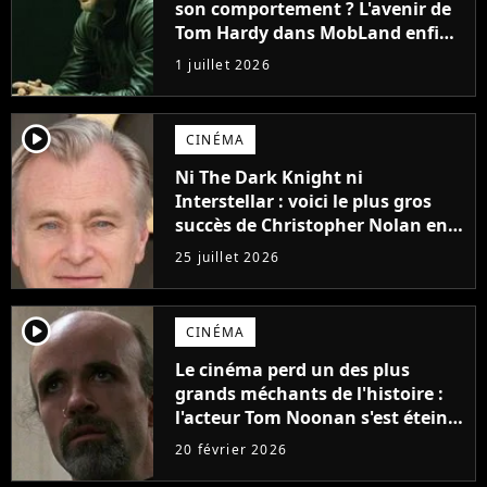
son comportement ? L'avenir de
Tom Hardy dans MobLand enfin
fixé
1 juillet 2026
player2
CINÉMA
Ni The Dark Knight ni
Interstellar : voici le plus gros
succès de Christopher Nolan en
France, et c'est une vraie surprise
25 juillet 2026
!
player2
CINÉMA
Le cinéma perd un des plus
grands méchants de l'histoire :
l'acteur Tom Noonan s'est éteint
à 74 ans
20 février 2026