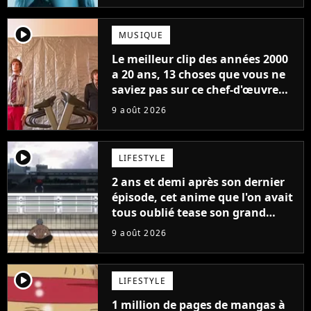
player2
MUSIQUE
Le meilleur clip des années 2000
a 20 ans, 13 choses que vous ne
saviez pas sur ce chef-d'œuvre
qui a révolutionné YouTube
9 août 2026
player2
LIFESTYLE
2 ans et demi après son dernier
épisode, cet anime que l'on avait
tous oublié tease son grand
retour
9 août 2026
player2
LIFESTYLE
1 million de pages de mangas à