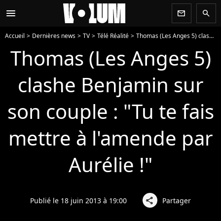
menu
newsletter
search
Accueil
Dernières news
TV
Télé Réalité
Thomas (Les Anges 5) clashe Benjamin sur son couple : "Tu te fais mettre à l'amende par Aurélie !"
Thomas (Les Anges 5)
clashe Benjamin sur
son couple : "Tu te fais
mettre à l'amende par
Aurélie !"
Publié le 18 juin 2013 à 19:00
Partager
share