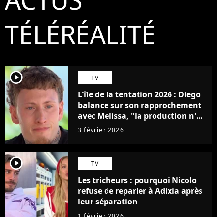
TÉLÉRÉALITÉ
player2
TV
L'île de la tentation 2026 : Diego
balance sur son rapprochement
avec Melissa, "la production n'a
pas voulu vous montrer"
3 février 2026
player2
TV
Les tricheurs : pourquoi Nicolo
refuse de reparler à Adixia après
leur séparation
1 février 2026