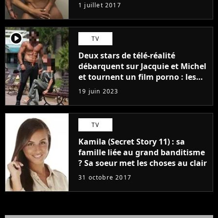
1 juillet 2017
player2
TV
Deux stars de télé-réalité
débarquent sur Jacquie et Michel
et tournent un film porno : les
premières images du tournage
19 juin 2023
(exclu)
TV
Kamila (Secret Story 11) : sa
famille liée au grand banditisme
? Sa soeur met les choses au clair
31 octobre 2017