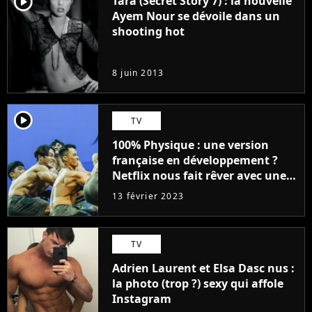
player2
Tara (Secret Story 7) : la nouvelle
Ayem Nour se dévoile dans un
shooting hot
8 juin 2013
player2
TV
100% Physique : une version
française en développement ?
Netflix nous fait rêver avec une
liste 100% validée
13 février 2023
TV
Adrien Laurent et Elsa Dasc nus :
la photo (trop ?) sexy qui affole
Instagram