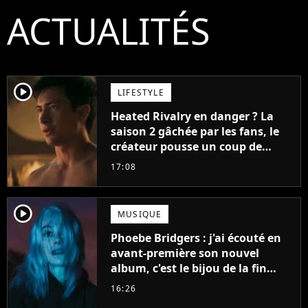
ACTUALITÉS
player2
LIFESTYLE
Heated Rivalry en danger ? La
saison 2 gâchée par les fans, le
créateur pousse un coup de
gueule
17:08
player2
MUSIQUE
Phoebe Bridgers : j'ai écouté en
avant-première son nouvel
album, c'est le bijou de la fin
d'été
16:26