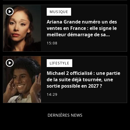
player2
MUSIQUE
Ariana Grande numéro un des
ventes en France : elle signe le
meilleur démarrage de sa
carrière avec son album Petal
15:08
player2
LIFESTYLE
Michael 2 officialisé : une partie
de la suite déjà tournée, une
sortie possible en 2027 ?
14:29
DERNIÈRES NEWS