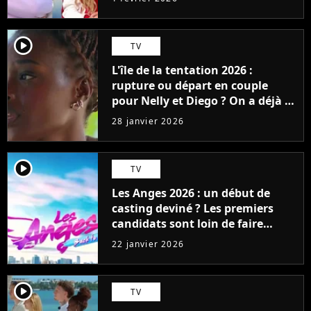
player2
TV
L'île de la tentation 2026 :
rupture ou départ en couple
pour Nelly et Diego ? On a déjà la
réponse avec une surprise de
28 janvier 2026
dernière minute
player2
TV
Les Anges 2026 : un début de
casting deviné ? Les premiers
candidats sont loin de faire
l'unanimité
22 janvier 2026
player2
TV