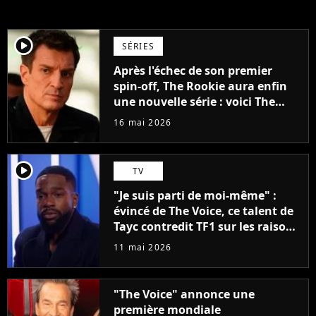
player2
SÉRIES
Après l'échec de son premier
spin-off, The Rookie aura enfin
une nouvelle série : voici The
Rookie : North
16 mai 2026
player2
TV
"Je suis parti de moi-même" :
évincé de The Voice, ce talent de
Tayc contredit TF1 sur les raisons
de son élimination
11 mai 2026
"The Voice" annonce une
première mondiale