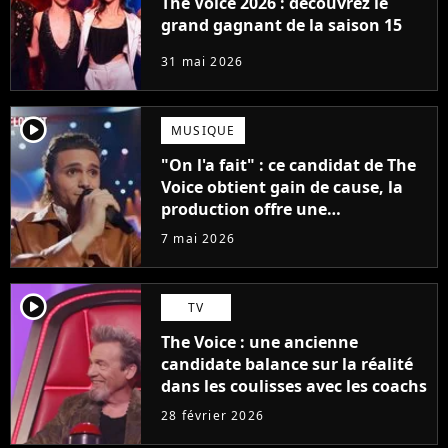
The Voice 2026 : découvrez le
grand gagnant de la saison 15
31 mai 2026
player2
MUSIQUE
"On l'a fait" : ce candidat de The
Voice obtient gain de cause, la
production offre une
compensation à tous les talents
7 mai 2026
player2
TV
The Voice : une ancienne
candidate balance sur la réalité
dans les coulisses avec les coachs
28 février 2026