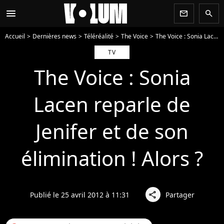
menu
newsletter
search
Accueil
Dernières news
Téléréalité
The Voice
The Voice : Sonia Lacen reparle de Jenifer et de son élimination ! Alors ?
TV
The Voice : Sonia
Lacen reparle de
Jenifer et de son
élimination ! Alors ?
Publié le 25 avril 2012 à 11:31
Partager
share