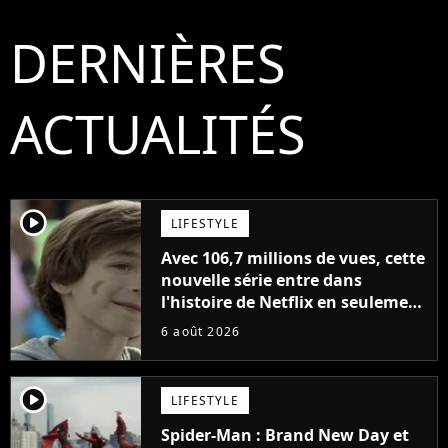
DERNIÈRES
ACTUALITÉS
player2
LIFESTYLE
Avec 106,7 millions de vues, cette
nouvelle série entre dans
l'histoire de Netflix en seulement
48 jours
6 août 2026
player2
LIFESTYLE
Spider-Man : Brand New Day et