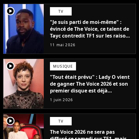
player2
TV
"Je suis parti de moi-même" :
évincé de The Voice, ce talent de
Tayc contredit TF1 sur les raisons
de son élimination
11 mai 2026
player2
MUSIQUE
"Tout était prévu" : Lady O vient
de gagner The Voice 2026 et son
premier disque est déjà
disponible
1 juin 2026
player2
TV
The Voice 2026 ne sera pas
diffusé ce samedi sur TF1, mais