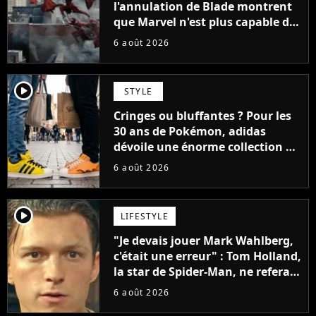
l'annulation de Blade montrent
que Marvel n'est plus capable de
faire quoi que ce soit de simple
6 août 2026
player2
STYLE
Cringes ou bluffantes ? Pour les
30 ans de Pokémon, adidas
dévoile une énorme collection de
sneakers et je ne sais pas quoi en
6 août 2026
penser
player2
LIFESTYLE
"Je devais jouer Mark Wahlberg,
c'était une erreur" : Tom Holland,
la star de Spider-Man, ne referait
pas ce blockbuster
6 août 2026